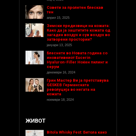
Совети за пролетен блескав
тен
април 15, 2025
Зимски предизвици на кожата:
Како да ја заштитите кожата од
загаден воздух и сув воздух во
затворени простории?
јануари 13, 2025
Блеснете во Новата година со
иновативниот Eucerin
Hyaluron-Filler Ноќен пилинг и
серум
декември 16, 2024
Грин Мастер Ви ја претставува
GESKE® Германската
револуција во негата на
кожата
ноември 18, 2024
ЖИВОТ
Bitola Whisky Fest: Битола како