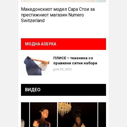
Македонскиот модел Сара Стои за
престижниот магазин Numero
Switzerland
МОДНА АЗБУКА
ПЛИСЕ – ткаенина со
правилни ситни набори
јули 29, 2021
ВИДЕО