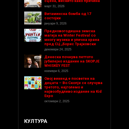
сцена, вискито како причина
март 31, 2026
Витаминска бомба од 17
состојки
јануари 9, 2026
Предновогодишнa зимска
магија на Winter Festival со
многу музика и улична храна
пред СЦ „Борис Трајковски
декември 24, 2025
Денеска почнува петтото
јубилејно издание на SKOPJE
WHISKEY FEST
ноември 6, 2025
Овој викенд е посветен на
децата – Во Скопје се случува
третото, најголемо и
највозбудливо издание на Kid
Expo
октомври 2, 2025
КУЛТУРА