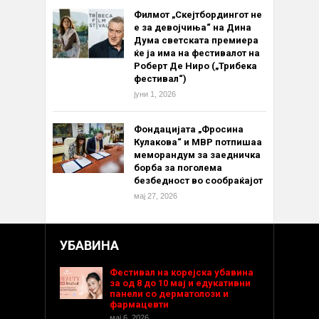
Филмот „Скејтбордингот не
е за девојчиња“ на Дина
Дума светската премиера
ќе ја има на фестивалот на
Роберт Де Ниро („Трибека
фестивал“)
јуни 1, 2026
Фондацијата „Фросина
Кулакова“ и МВР потпишаа
меморандум за заедничка
борба за поголема
безбедност во сообраќајот
мај 27, 2026
УБАВИНА
Фестивал на корејска убавина
за од 8 до 10 мај и едукативни
панели со дерматолози и
фармацевти
мај 6, 2026