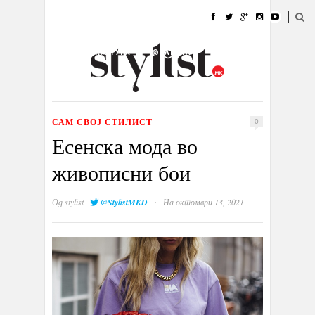
ДОМА
МОДА
СТИЛ
УБАВИНА
ЖИВОТ
КУЛТУРА
@РАБОТА
ГАЛЕРИЈА
ИЗЛОГ
КОНТАКТ
САМ СВОЈ СТИЛИСТ
0
Есенска мода во
живописни бои
·
Од
stylist
@StylistMKD
На октомври 13, 2021