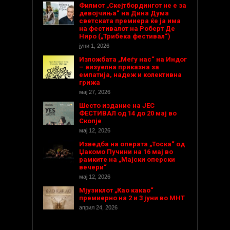
Филмот „Скејтбордингот не е за
девојчиња“ на Дина Дума
светската премиера ќе ја има
на фестивалот на Роберт Де
Ниро („Трибека фестивал“)
јуни 1, 2026
Изложбата „Меѓу нас“ на Индог
– визуелна приказна за
емпатија, надеж и колективна
грижа
мај 27, 2026
Шесто издание на ЈЕС
ФЕСТИВАЛ од 14 до 20 мај во
Скопје
мај 12, 2026
Изведба на операта „Тоска“ од
Џакомо Пучини на 16 мај во
рамките на „Мајски оперски
вечери“
мај 12, 2026
Мјузиклот „Као какао“
премиерно на 2 и 3 јуни во МНТ
април 24, 2026