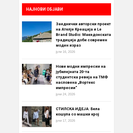
НАЈНОВИ ОБЈАВИ
Заеднички авторски проект
на Ателје Креација и Le
Brand Studio: Македонската
традиција доби современ
моден израз
јули 16, 2026
Нови модни импресии на
јубилејната 20-та
студентска ревија на ТМФ
насловена „Вортекс
импресии“
јуни 24, 2026
СТИЛСКА ИДЕЈА: Бела
кошула со машки крој
јуни 17, 2026