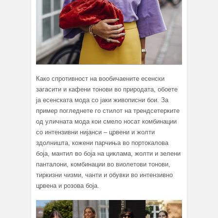
Како спротивност на вообичаените есенски
загасити и кафени тонови во природата, обоете
ја есенската мода со јаки живописни бои. За
пример погледнете го стилот на трендсетерките
од уличната мода кои смело носат комбинации
со интензивни нијанси – црвени и жолти
здолништа, кожени парчиња во портокалова
боја, мантил во боја на циклама, жолти и зелени
панталони, комбинации во виолетови тонови,
тиркизни чизми, чанти и обувки во интензивно
црвена и розова боја.