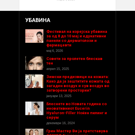
УБАВИНА
Фестивал на корејска убавина
за од 8 до 10 мај и едукативни
панели со дерматолози и
фармацевти
мај 6, 2026
Совети за пролетен блескав
тен
април 15, 2025
Зимски предизвици на кожата:
Како да ја заштитите кожата од
загаден воздух и сув воздух во
затворени простории?
јануари 13, 2025
Блеснете во Новата година со
иновативниот Eucerin
Hyaluron-Filler Ноќен пилинг и
серум
декември 16, 2024
Грин Мастер Ви ја претставува