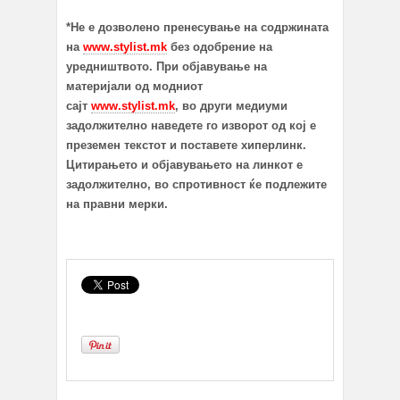
*Не е дозволено пренесување на содржината
на
www.stylist.mk
без одобрение на
уредништвото. При објавување на
материјали од модниот
сајт
www.stylist.mk
, во други медиуми
задолжително наведете го изворот од кој е
преземен текстот и поставете хиперлинк.
Цитирањето и објавувањето на линкот е
задолжително, во спротивност ќе подлежите
на правни мерки.