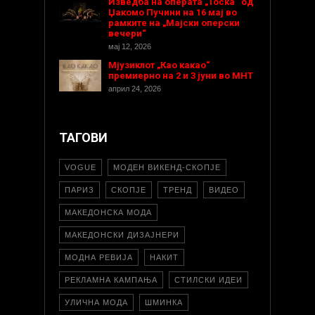
Изведба на операта „Тоска“ од
Џакомо Пучини на 16 мај во
рамките на „Мајски оперски
вечери“
мај 12, 2026
Мјузиклот „Као какао“
премиерно на 2 и 3 јуни во МНТ
април 24, 2026
ТАГОВИ
VOGUE
МОДЕН ВИКЕНД-СКОПЈЕ
ПАРИЗ
СКОПЈЕ
ТРЕНД
ВИДЕО
МАКЕДОНСКА МОДА
МАКЕДОНСКИ ДИЗАЈНЕРИ
МОДНА РЕВИЈА
НАКИТ
РЕКЛАМНА КАМПАЊА
СТИЛСКИ ИДЕИ
УЛИЧНА МОДА
ШМИНКА