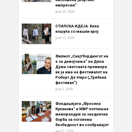
импресии“
јуни 24, 2026
СТИЛСКА ИДЕЈА: Бела
кошула со машки крој
јуни 17, 2026
Филмот „Скејтбордингот не
е за девојчиња“ на Дина
Дума светската премиера
ќе ја има на фестивалот на
Роберт Де Ниро („Трибека
фестивал“)
јуни 1, 2026
Фондацијата „Фросина
Кулакова“ и МВР потпишаа
меморандум за заедничка
борба за поголема
безбедност во сообраќајот
мај 27, 2026