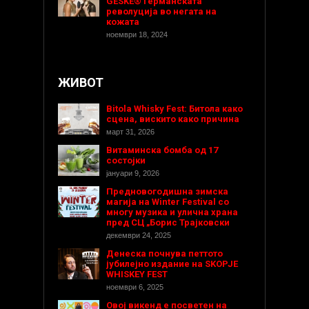
GESKE® Германската
револуција во негата на
кожата
ноември 18, 2024
ЖИВОТ
Bitola Whisky Fest: Битола како
сцена, вискито како причина
март 31, 2026
Витаминска бомба од 17
состојки
јануари 9, 2026
Предновогодишнa зимска
магија на Winter Festival со
многу музика и улична храна
пред СЦ „Борис Трајковски
декември 24, 2025
Денеска почнува петтото
јубилејно издание на SKOPJE
WHISKEY FEST
ноември 6, 2025
Овој викенд е посветен на