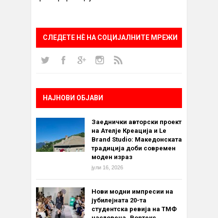
СЛЕДЕТЕ НÈ НА СОЦИЈАЛНИТЕ МРЕЖИ
НАЈНОВИ ОБЈАВИ
Заеднички авторски проект
на Ателје Креација и Le
Brand Studio: Македонската
традиција доби современ
моден израз
јули 16, 2026
Нови модни импресии на
јубилејната 20-та
студентска ревија на ТМФ
насловена „Вортекс