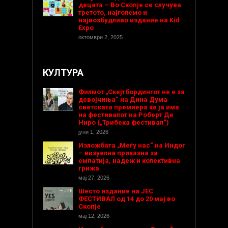
децата – Во Скопје се случува
третото, најголемо и
највозбудливо издание на Kid
Expo
октомври 2, 2025
КУЛТУРА
Филмот „Скејтбордингот не е за
девојчиња“ на Дина Дума
светската премиера ќе ја има
на фестивалот на Роберт Де
Ниро („Трибека фестивал“)
јуни 1, 2026
Изложбата „Меѓу нас“ на Индог
– визуелна приказна за
емпатија, надеж и колективна
грижа
мај 27, 2026
Шесто издание на ЈЕС
ФЕСТИВАЛ од 14 до 20 мај во
Скопје
мај 12, 2026