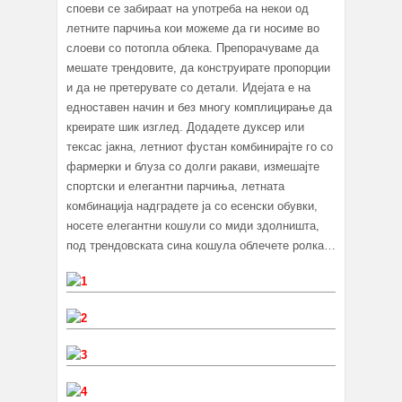
споеви се забираат на употреба на некои од
летните парчиња кои можеме да ги носиме во
слоеви со потопла облека. Препорачуваме да
мешате трендовите, да конструирате пропорции
и да не претерувате со детали. Идејата е на
едноставен начин и без многу комплицирање да
креирате шик изглед. Додадете дуксер или
тексас јакна, летниот фустан комбинирајте го со
фармерки и блуза со долги ракави, измешајте
спортски и елегантни парчиња, летната
комбинација надградете ја со есенски обувки,
носете елегантни кошули со миди здолништа,
под трендовската сина кошула облечете ролка…