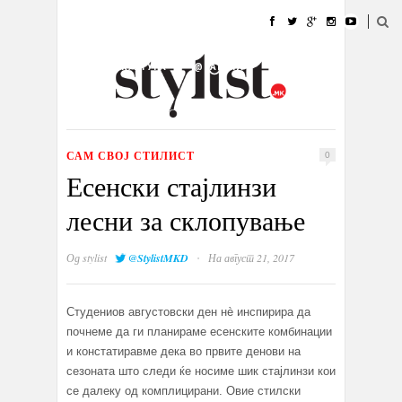
ДОМА
МОДА
СТИЛ
УБАВИНА
ЖИВОТ
КУЛТУРА
@РАБОТА
ГАЛЕРИЈА
ИЗЛОГ
КОНТАКТ
САМ СВОЈ СТИЛИСТ
0
Есенски стајлинзи
лесни за склопување
·
Од
stylist
@StylistMKD
На август 21, 2017
Студениов августовски ден нè инспирира да
почнеме да ги планираме есенските комбинации
и констатиравме дека во првите денови на
сезоната што следи ќе носиме шик стајлинзи кои
се далеку од комплицирани. Овие стилски