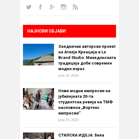
НАЈНОВИ ОБЈАВИ
Заеднички авторски проект
на Ателје Креација и Le
Brand Studio: Македонската
традиција доби современ
моден израз
јули 16, 2026
Нови модни импресии на
јубилејната 20-та
студентска ревија на ТМФ
насловена „Вортекс
импресии“
јуни 24, 2026
СТИЛСКА ИДЕЈА: Бела