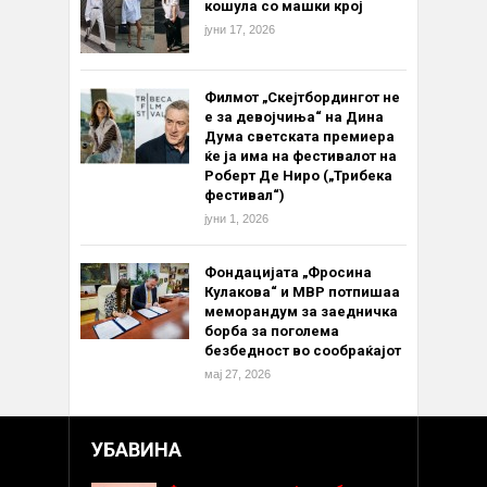
кошула со машки крој
јуни 17, 2026
Филмот „Скејтбордингот не
е за девојчиња“ на Дина
Дума светската премиера
ќе ја има на фестивалот на
Роберт Де Ниро („Трибека
фестивал“)
јуни 1, 2026
Фондацијата „Фросина
Кулакова“ и МВР потпишаа
меморандум за заедничка
борба за поголема
безбедност во сообраќајот
мај 27, 2026
УБАВИНА