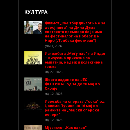
КУЛТУРА
Филмот „Скејтбордингот не е за
девојчиња“ на Дина Дума
светската премиера ќе ја има
на фестивалот на Роберт Де
Ниро („Трибека фестивал“)
јуни 1, 2026
Изложбата „Меѓу нас“ на Индог
– визуелна приказна за
емпатија, надеж и колективна
грижа
мај 27, 2026
Шесто издание на ЈЕС
ФЕСТИВАЛ од 14 до 20 мај во
Скопје
мај 12, 2026
Изведба на операта „Тоска“ од
Џакомо Пучини на 16 мај во
рамките на „Мајски оперски
вечери“
мај 12, 2026
Мјузиклот „Као какао“