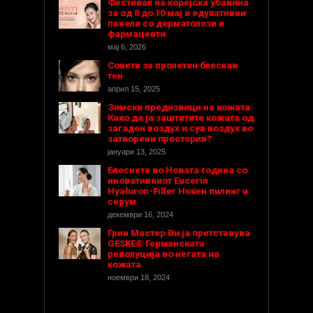
Фестивал на корејска убавина
за од 8 до 10 мај и едукативни
панели со дерматолози и
фармацевти
мај 6, 2026
Совети за пролетен блескав
тен
април 15, 2025
Зимски предизвици на кожата:
Како да ја заштитите кожата од
загаден воздух и сув воздух во
затворени простории?
јануари 13, 2025
Блеснете во Новата година со
иновативниот Eucerin
Hyaluron-Filler Ноќен пилинг и
серум
декември 16, 2024
Грин Мастер Ви ја претставува
GESKE® Германската
револуција во негата на
кожата
ноември 18, 2024