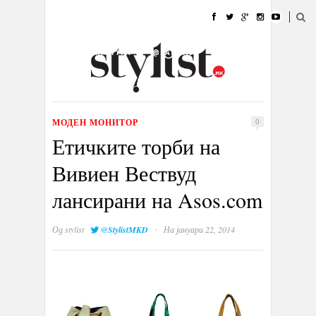
ДОМА
МОДА
СТИЛ
УБАВИНА
ЖИВОТ
КУЛТУРА
@РАБОТА
ГАЛЕРИЈА
ИЗЛОГ
КОНТАКТ
МОДЕН МОНИТОР
0
Етичките торби на
Вивиен Вествуд
лансирани на Asos.com
·
Од
stylist
@StylistMKD
На јануари 22, 2014