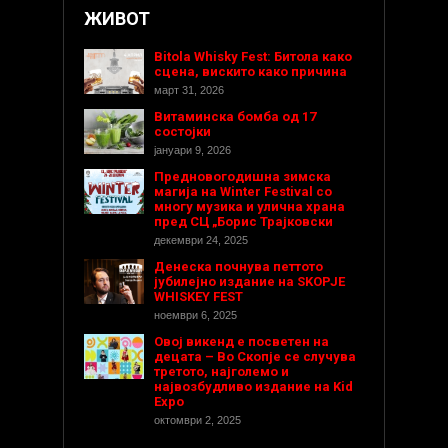
ЖИВОТ
Bitola Whisky Fest: Битола како
сцена, вискито како причина
март 31, 2026
Витаминска бомба од 17
состојки
јануари 9, 2026
Предновогодишнa зимска
магија на Winter Festival со
многу музика и улична храна
пред СЦ „Борис Трајковски
декември 24, 2025
Денеска почнува петтото
јубилејно издание на SKOPJE
WHISKEY FEST
ноември 6, 2025
Овој викенд е посветен на
децата – Во Скопје се случува
третото, најголемо и
највозбудливо издание на Kid
Expo
октомври 2, 2025