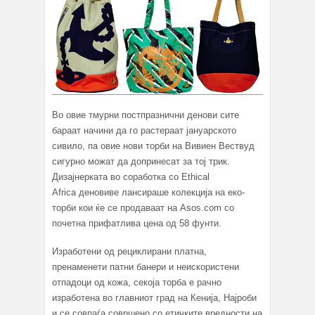
Во овие тмурни постпразнични денови сите
бараат начини да го растераат јануарското
сивило, па овие нови торби на Вивиен Вествуд
сигурно можат да допринесат за тој трик.
Дизајнерката во соработка со Ethical
Africa деновиве лансираше колекција на еко-
торби кои ќе се продаваат на Asos.com со
почетна прифатлива цена од 58 фунти.
Изработени од рециклирани платна,
пренаменети патни банери и неискористени
отпадоци од кожа, секоја торба е рачно
изработена во главниот град на Кенија, Најроби
и се совпаѓа совршено со етичките вредности на