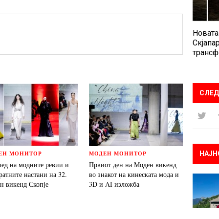
Новата
Скјапар
трансф
СЛЕД
НАЈН
ЕН МОНИТОР
МОДЕН МОНИТОР
лед на модните ревии и
Првиот ден на Моден викенд
ратните настани на 32.
во знакот на кинеската мода и
н викенд Скопје
3D и AI изложба