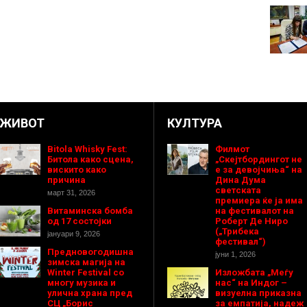
ЖИВОТ
КУЛТУРА
Bitola Whisky Fest:
Филмот
Битола како сцена,
„Скејтбордингот не
вискито како
е за девојчиња“ на
причина
Дина Дума
светската
март 31, 2026
премиера ќе ја има
Витаминска бомба
на фестивалот на
од 17 состојки
Роберт Де Ниро
(„Трибека
јануари 9, 2026
фестивал“)
Предновогодишнa
јуни 1, 2026
зимска магија на
Winter Festival со
Изложбата „Меѓу
многу музика и
нас“ на Индог –
улична храна пред
визуелна приказна
СЦ „Борис
за емпатија, надеж