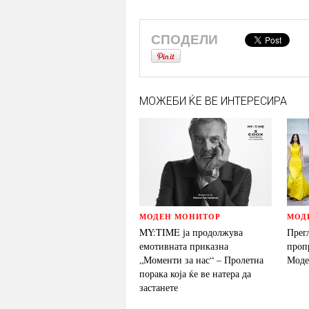
СПОДЕЛИ
МОЖЕБИ ЌЕ ВЕ ИНТЕРЕСИРА
МОДЕН МОНИТОР
МОД
MY:TIME ја продолжува
Прег
емотивната приказна
проп
„Моменти за нас“ – Пролетна
Моде
порака која ќе ве натера да
застанете