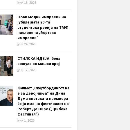
јули 16, 2026
Нови модни импресии на
јубилејната 20-та
студентска ревија на ТМФ
насловена „Вортекс
импресии“
јуни 24, 2026
СТИЛСКА ИДЕЈА: Бела
кошула со машки крој
јуни 17, 2026
Филмот „Скејтбордингот не
е за девојчиња“ на Дина
Дума светската премиера
ќе ја има на фестивалот на
Роберт Де Ниро („Трибека
фестивал“)
јуни 1, 2026