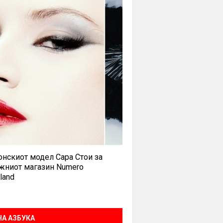
нскиот модел Сара Стои за
жниот магазин Numero
land
А АЗБУКА