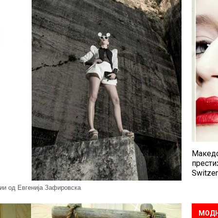
Македо
прести
Switzer
ии од Евгенија Зафировска
МОДН