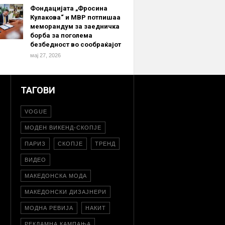
Фондацијата „Фросина
Кулакова“ и МВР потпишаа
меморандум за заедничка
борба за поголема
безбедност во сообраќајот
мај 27, 2026
ТАГОВИ
VOGUE
МОДЕН ВИКЕНД-СКОПЈЕ
ПАРИЗ
СКОПЈЕ
ТРЕНД
ВИДЕО
МАКЕДОНСКА МОДА
МАКЕДОНСКИ ДИЗАЈНЕРИ
МОДНА РЕВИЈА
НАКИТ
РЕКЛАМНА КАМПАЊА