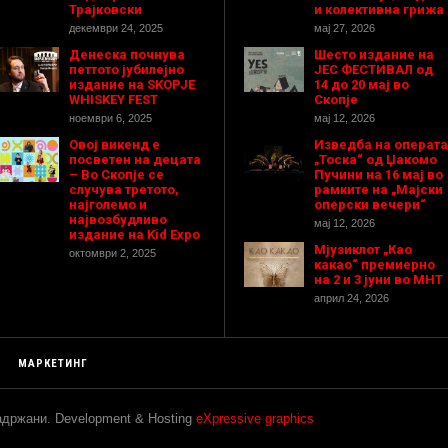
Трајковски
и колективна грижа
декември 24, 2025
мај 27, 2026
Денеска почнува
Шесто издание на
петтото јубилејно
ЈЕС ФЕСТИВАЛ од
издание на SKOPJE
14 до 20 мај во
WHISKEY FEST
Скопје
ноември 6, 2025
мај 12, 2026
Овој викенд е
Изведба на операта
посветен на децата
„Тоска“ од Џакомо
– Во Скопје се
Пучини на 16 мај во
случува третото,
рамките на „Мајски
најголемо и
оперски вечери“
највозбудливо
мај 12, 2026
издание на Kid Expo
Мјузиклот „Као
октомври 2, 2025
какао“ премиерно
на 2 и 3 јуни во МНТ
април 24, 2026
МАРКЕТИНГ
задржани. Development & Hosting
eXpressive graphics