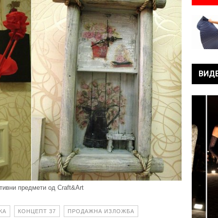
ВИД
тивни предмети од Craft&Art
КА
КОНЦЕПТ 37
ПРОДАЖНА ИЗЛОЖБА