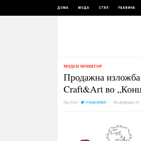
ДОМА
МОДА
СТИЛ
УБАВИНА
МОДЕН МОНИТОР
Продажна изложба 
Craft&Art во „Кон
·
Од
stylist
@StylistMKD
На февруари 10,