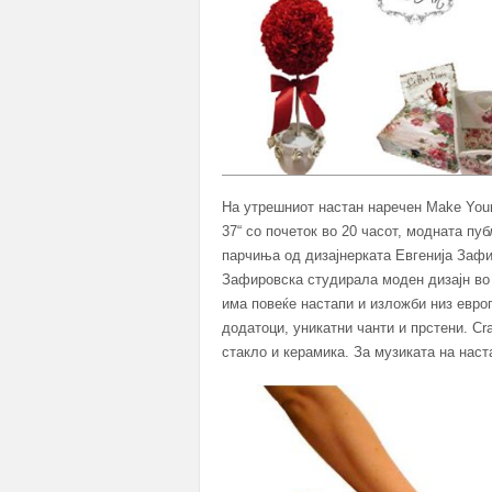
На утрешниот настан наречен Make Your
37“ со почеток во 20 часот, модната пу
парчиња од дизајнерката Евгенија Зафи
Зафировска студирала моден дизајн во
има повеќе настапи и изложби низ европ
додатоци, уникатни чанти и прстени. Cr
стакло и керамика. За музиката на нас