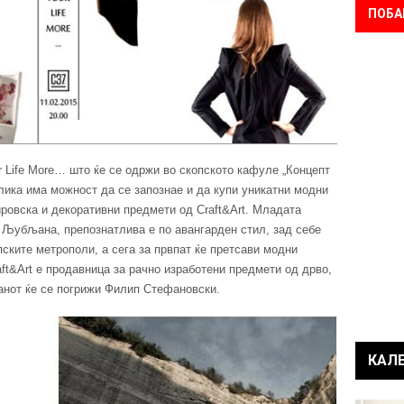
ПОБА
 Life More… што ќе се одржи во скопското кафуле „Концепт
блика има можност да се запознае и да купи уникатни модни
ровска и декоративни предмети од Craft&Art. Младата
 Љубљана, препознатлива е по авангарден стил, зад себе
ските метрополи, а сега за првпат ќе претсави модни
aft&Art е продавница за рачно изработени предмети од дрво,
танот ќе се погрижи Филип Стефановски.
КАЛ