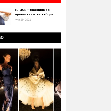
ПЛИСЕ – ткаенина со
правилни ситни набори
јули 29, 2021
ЕО