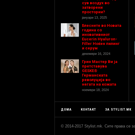
сув воздух во
затворени
простории?
јануари 13, 2025
Блеснете во Новата
година со
иновативниот
Eucerin Hyaluron-
Filler Ноќен пилинг
и серум
декември 16, 2024
Грин Мастер Ви ја
претставува
GESKE®
Германската
револуција во
негата на кожата
ноември 18, 2024
ДОМА
КОНТАКТ
ЗА STYLIST.MK
© 2014-2017 Stylist.mk. Сите права се 