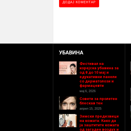
УБАВИНА
Фестивал на
корејска убавина за
од 8 до 10 мај и
едукативни панели
со дерматолози и
фармацевти
мај 6, 2026
Совети за пролетен
блескав тен
април 15, 2025
Зимски предизвици
на кожата: Како да
ја заштитите кожата
од загаден воздух и