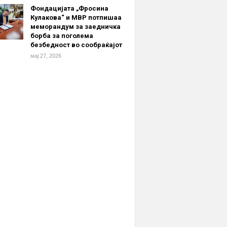
Фондацијата „Фросина
Кулакова“ и МВР потпишаа
меморандум за заедничка
борба за поголема
безбедност во сообраќајот
мај 27, 2026