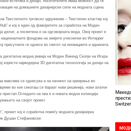
 значи естетика и дизајн, посетителите имаа можност да ги
новации на домашните дизајнерски сили на модната сцена.
на Текстилното трговско здружение – Текстилен кластер кој
Hub” и кој е еден од фаворитите за соработка на Моден
ја делат, а посветена е на одговорната мода. Овој проект е
 националните фондови на земјите учеснички во Интеррег
ј присутните ги однесе во светот на иновациите и иднината.
а дигитална модна ревија на Моден Викенд Скопје на Искра
ој користи најмодерна 3D дигитална технологија за дизајн на
Оваа максима се однесува и на начинот на креирање во
време во кое секогаш се бараат нови решенија, нови алатки
Македо
в пристап.Огледало на ова е и новата модна колекција
прести
увањето на својот проект.
Switzer
ar”, проект кој е соработка помеѓу модната дизајнерка
ик Душан Стефановски.
МОДН