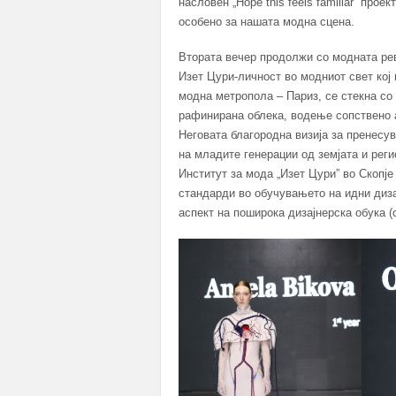
насловен „Hope this feels familiar“ про
особено за нашата модна сцена.
Втората вечер продолжи со модната рев
Изет Цури-личност во модниот свет кој
модна метропола – Париз, се стекна со
рафинирана облека, водење сопствено а
Неговата благородна визија за пренес
на младите генерации од земјата и рег
Институт за мода „Изет Цури” во Скопје
стандарди во обучувањето на идни дизај
аспект на поширока дизајнерска обука (