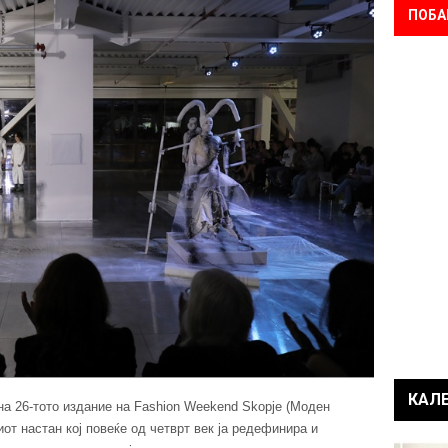
ПОБА
КАЛ
на 26-тото издание на Fashion Weekend Skopje (Моден
иот настан кој повеќе од четврт век ја редефинира и