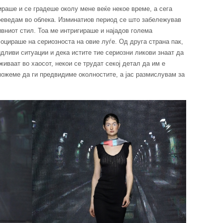
ираше и се градеше околу мене веќе некое време, а сега
преведам во облека. Изминатиов период се што забележував
ивниот стил. Тоа ме интригираше и најадов голема
социраше на сериозноста на овие луѓе. Од друга страна пак,
дливи ситуации и дека истите тие сериозни ликови знаат да
живаат во хаосот, некои се трудат секој детал да им е
 можеме да ги предвидиме околностите, а јас размислувам за