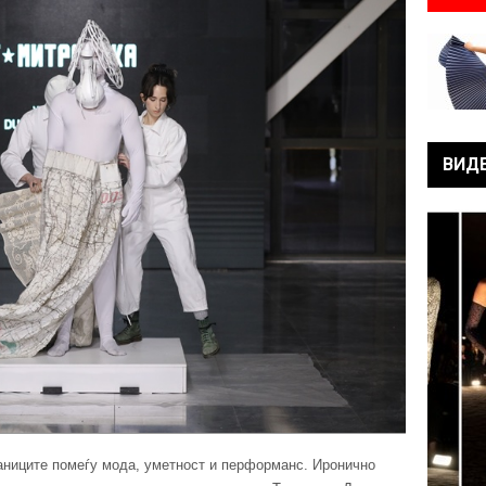
ВИД
границите помеѓу мода, уметност и перформанс. Иронично