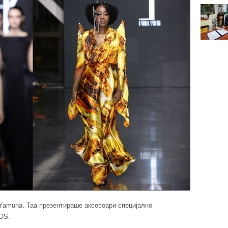
Yamuna. Таа презентираше аксесоари специјално
QOS.