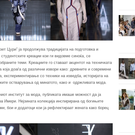
зет Цури” ја продолжува традицијата на подготовка и
 студентските креации кои ги видовме синоќа, се
збраните теми. Креациите го ставаат акцентот на техничката
а која доаѓа од различни извори како: древните и современи
а, експериментирање со техники на изведба, историјата на
ските остварувања од минатото, како и одржливата мода.
иот институт за мода, публиката имаше можност да ја
ра Имери. Нејзината колекција инспирирана од богињите
и, бои и додатоци кои ја рефлектираат жената како борец