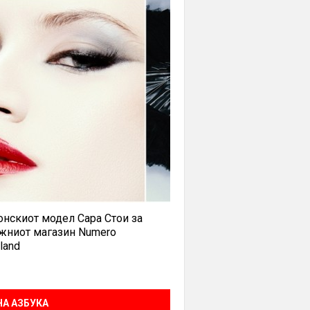
нскиот модел Сара Стои за
жниот магазин Numero
land
А АЗБУКА