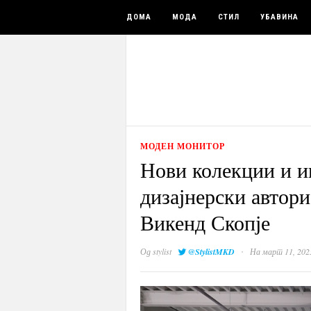
ДОМА
МОДА
СТИЛ
УБАВИНА
МОДЕН МОНИТОР
Нови колекции и 
дизајнерски автори
Викенд Скопје
·
Од
stylist
@StylistMKD
На март 11, 202