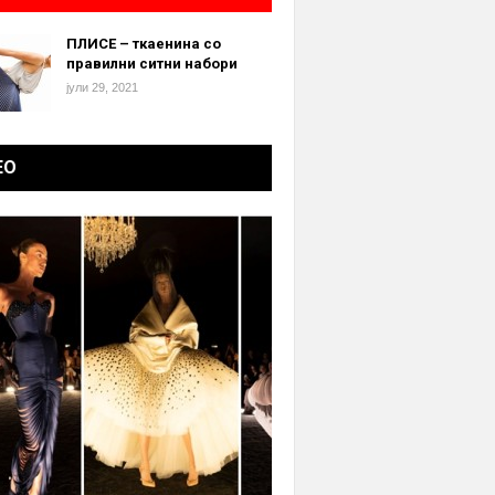
ПЛИСЕ – ткаенина со
правилни ситни набори
јули 29, 2021
ЕО