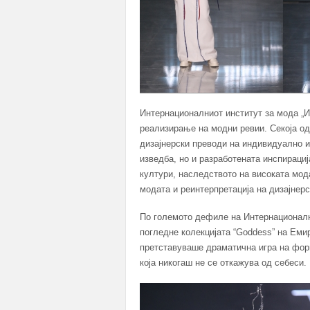
Интернационалниот институт за мода „И
реализирање на модни ревии. Секоја од
дизајнерски преводи на индивидуално и
изведба, но и разработената инспирациј
култури, наследството на високата мод
модата и реинтерпретација на дизајнер
По големото дефиле на Интернационалн
погледне колекцијата “Goddess” на Еми
претставуваше драматична игра на форм
која никогаш не се откажува од себеси.