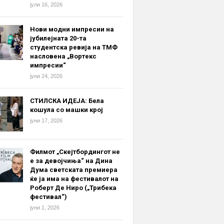
јули 16, 2026
Нови модни импресии на
јубилејната 20-та
студентска ревија на ТМФ
насловена „Вортекс
импресии“
јуни 24, 2026
СТИЛСКА ИДЕЈА: Бела
кошула со машки крој
јуни 17, 2026
Филмот „Скејтбордингот не
е за девојчиња“ на Дина
Дума светската премиера
ќе ја има на фестивалот на
Роберт Де Ниро („Трибека
фестивал“)
јуни 1, 2026