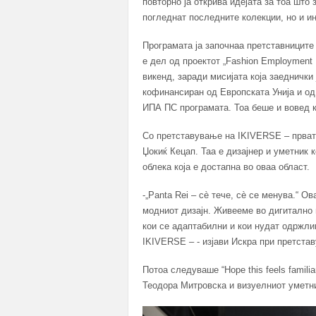
повторно ја открива идејата за тоа што
погледнат последните колекции, но и и
Програмата ја започнаа претставниците 
е дел од проектот „Fashion Employment 
викенд, заради мисијата која заеднички 
кофинансиран од Европската Унија и од
ИПА ПС програмата. Тоа беше и вовед ко
Со претставување на IKIVERSE – прват
Џокиќ Кецап. Таа е дизајнер и уметник к
облека која е достапна во оваа област.
-„Panta Rei – сè тече, сè се менува.“ 
модниот дизајн. Живееме во дигитално 
кои се адаптабилни и кои нудат одржли
IKIVERSE – - изјави Искра при претстав
Потоа следуваше “Hope this feels famili
Теодора Митровска и визуелниот уметн