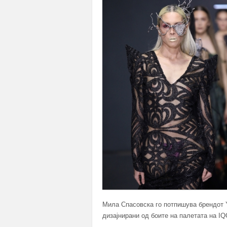
Мила Спасовска го потпишува брендот 
дизајнирани од боите на палетата на I