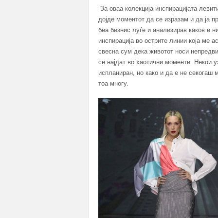
-За оваа колекција инспирацијата левит
дојде моментот да се изразам и да ја 
беа бизнис луѓе и анализирав каков е н
инспирација во острите линии која ме а
свесна сум дека животот носи непредви
се најдат во хаотични моменти. Некои у
испланиран, но како и да е не секогаш
тоа многу.