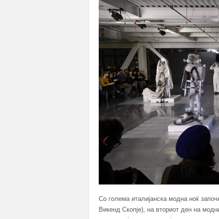
Со голема италијанска модна ноќ започ
Викенд Скопје), на вториот ден на модн