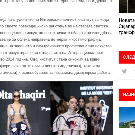
ектот претставува нов неистражен терен за Теодора и Душан, а
ија на студентите на Интернационалниот институт за мода
Новата
Скјапар
 по своето повеќедецинско работење во најстарата светска
трансф
 непроценливо искуство во техничките области на изведба на
телје за облека направена по мерка и костимографија.
ување на знаењето и акумулираното професионално искуство
ионот резултираше со отварањето на Интернационалниот
СЛЕД
 во 2014 година. Овој институт стана синоним за врвни
нери, како од технички аспект (моделизам), така и од
стилизам) и оспособување за независна дизајнерска работа.
НАЈН