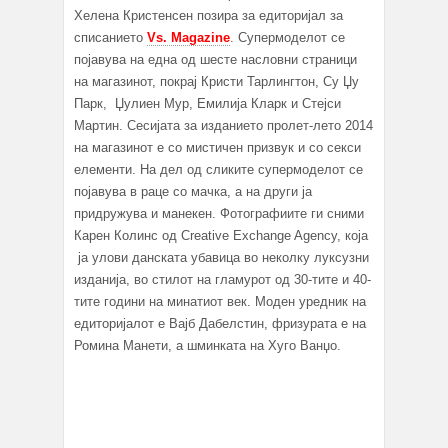
Хелена Кристенсен позира за едиторијал за
списанието
Vs. Magazine
. Супермоделот се
појавува на една од шесте насловни страници
на магазинот, покрај Кристи Тарлингтон, Су Џу
Парк, Џулиен Мур, Емилија Кларк и Стејси
Мартин. Сесијата за изданието пролет-лето 2014
на магазинот е со мистичен призвук и со секси
елементи. На дел од сликите супермоделот се
појавува в раце со мачка, а на други ја
придружува и манекен. Фотографиите ги сними
Карен Колинс од Creative Exchange Agency, која
ја улови данската убавица во неколку луксузни
изданија, во стилот на гламурот од 30-тите и 40-
тите години на минатиот век. Моден уредник на
едиторијалот е Вајб Дабелстин, фризурата е на
Ромина Манети, а шминката на Хуго Ванџо.