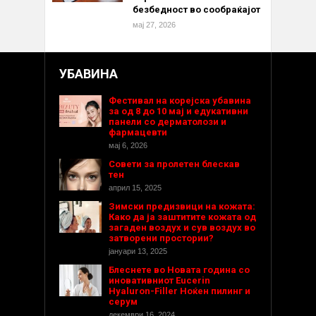
безбедност во сообраќајот
мај 27, 2026
УБАВИНА
Фестивал на корејска убавина
за од 8 до 10 мај и едукативни
панели со дерматолози и
фармацевти
мај 6, 2026
Совети за пролетен блескав
тен
април 15, 2025
Зимски предизвици на кожата:
Како да ја заштитите кожата од
загаден воздух и сув воздух во
затворени простории?
јануари 13, 2025
Блеснете во Новата година со
иновативниот Eucerin
Hyaluron-Filler Ноќен пилинг и
серум
декември 16, 2024