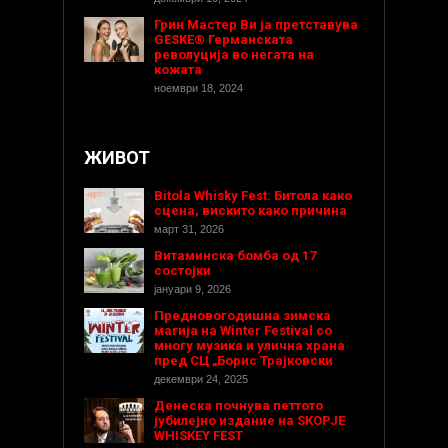
Грин Мастер Ви ја претставува
GESKE® Германската
револуција во негата на
кожата
ноември 18, 2024
ЖИВОТ
Bitola Whisky Fest: Битола како
сцена, вискито како причина
март 31, 2026
Витаминска бомба од 17
состојки
јануари 9, 2026
Предновогодишнa зимска
магија на Winter Festival со
многу музика и улична храна
пред СЦ „Борис Трајковски
декември 24, 2025
Денеска почнува петтото
јубилејно издание на SKOPJE
WHISKEY FEST