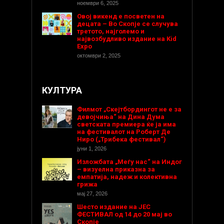
ноември 6, 2025
Овој викенд е посветен на
децата – Во Скопје се случува
третото, најголемо и
највозбудливо издание на Kid
Expo
октомври 2, 2025
КУЛТУРА
Филмот „Скејтбордингот не е за
девојчиња“ на Дина Дума
светската премиера ќе ја има
на фестивалот на Роберт Де
Ниро („Трибека фестивал“)
јуни 1, 2026
Изложбата „Меѓу нас“ на Индог
– визуелна приказна за
емпатија, надеж и колективна
грижа
мај 27, 2026
Шесто издание на ЈЕС
ФЕСТИВАЛ од 14 до 20 мај во
Скопје