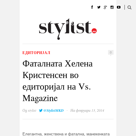
ДОМА
МОДА
СТИЛ
УБАВИНА
ЖИВОТ
КУЛТУРА
@РАБОТА
ГАЛЕРИЈА
ИЗЛОГ
КОНТАКТ
ЕДИТОРИЈАЛ
0
Фаталната Хелена
Кристенсен во
едиторијал на Vs.
Magazine
·
Од
stylist
@StylistMKD
На февруари 13, 2014
Елегантна, женствена и фатална, манекенката