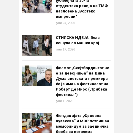
јубилејната 20-та
студентска ревија на ТМФ
насловена „Вортекс
импресии“
јуни 24, 2026
СТИЛСКА ИДЕЈА: Бела
кошула со машки крој
јуни 17, 2026
Филмот „Скејтбордингот не
е за девојчиња“ на Дина
Дума светската премиера
ќе ја има на фестивалот на
Роберт Де Ниро („Трибека
фестивал“)
јуни 1, 2026
Фондацијата „Фросина
Кулакова“ и МВР потпишаа
меморандум за заедничка
борба за поголема