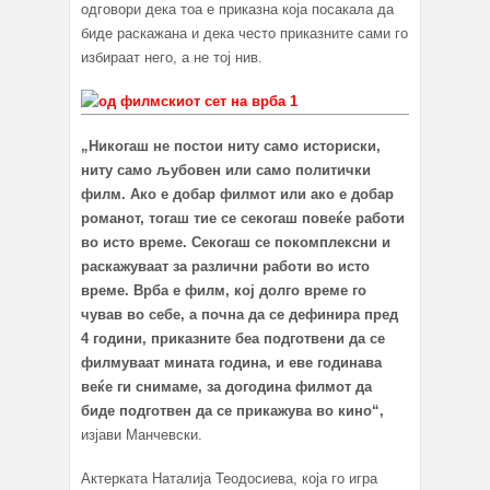
одговори дека тоа е приказна која посакала да
биде раскажана и дека често приказните сами го
избираат него, а не тој нив.
„Никогаш не постои ниту само историски,
ниту само љубовен или само политички
филм. Ако е добар филмот или ако е добар
романот, тогаш тие се секогаш повеќе работи
во исто време. Секогаш се покомплексни и
раскажуваат за различни работи во исто
време. Врба е филм, кој долго време го
чував во себе, а почна да се дефинира пред
4 години, приказните беа подготвени да се
филмуваат мината година, и еве годинава
веќе ги снимаме, за догодина филмот да
биде подготвен да се прикажува во кино“,
изјави Манчевски.
Актерката Наталија Теодосиева, која го игра