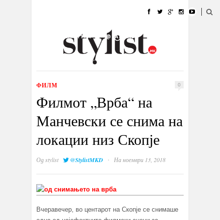
ДОМА
МОДА
СТИЛ
УБАВИНА
ЖИВОТ
КУЛТУРА
@РАБОТА
ГАЛЕРИЈА
ИЗЛОГ
КОНТАКТ
ФИЛМ
0
Филмот „Врба“ на
Манчевски се снима на
локации низ Скопје
·
Од
stylist
@StylistMKD
На ноември 13, 2018
Вчеравечер, во центарот на Скопје се снимаше