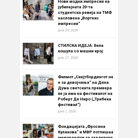
Нови модни импресии на
јубилејната 20-та
студентска ревија на ТМФ
насловена „Вортекс
импресии“
јуни 24, 2026
СТИЛСКА ИДЕЈА: Бела
кошула со машки крој
јуни 17, 2026
Филмот „Скејтбордингот не
е за девојчиња“ на Дина
Дума светската премиера
ќе ја има на фестивалот на
Роберт Де Ниро („Трибека
фестивал“)
јуни 1, 2026
Фондацијата „Фросина
Кулакова“ и МВР потпишаа
меморандум за заедничка