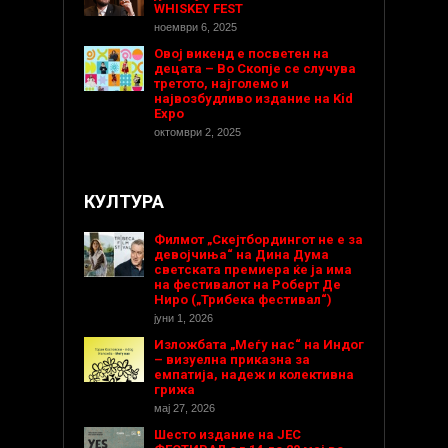
WHISKEY FEST
ноември 6, 2025
Овој викенд е посветен на
децата – Во Скопје се случува
третото, најголемо и
највозбудливо издание на Kid
Expo
октомври 2, 2025
КУЛТУРА
Филмот „Скејтбордингот не е за
девојчиња“ на Дина Дума
светската премиера ќе ја има
на фестивалот на Роберт Де
Ниро („Трибека фестивал“)
јуни 1, 2026
Изложбата „Меѓу нас“ на Индог
– визуелна приказна за
емпатија, надеж и колективна
грижа
мај 27, 2026
Шесто издание на ЈЕС