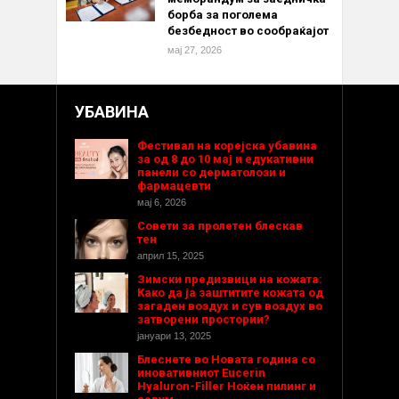
борба за поголема
безбедност во сообраќајот
мај 27, 2026
УБАВИНА
Фестивал на корејска убавина
за од 8 до 10 мај и едукативни
панели со дерматолози и
фармацевти
мај 6, 2026
Совети за пролетен блескав
тен
април 15, 2025
Зимски предизвици на кожата:
Како да ја заштитите кожата од
загаден воздух и сув воздух во
затворени простории?
јануари 13, 2025
Блеснете во Новата година со
иновативниот Eucerin
Hyaluron-Filler Ноќен пилинг и