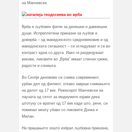
на Манчевски.
Врба е љубовен филм за денешни и дамнешни
души. Испреплетени приказни за љубов и
доверба – од македонското средновековие и од
македонската сегашност – се огледуваат и се во
контраст една со друга. Иако ги раздвојуваат
векови, ликовите во „Врба” имаат слични грижи,
радости и соништа.
Во Скопје деновиве се снима современиот,
урбан дел од филмот, откако заврши снимањето
на делот од 17 век. Режисерот Манчевски на
паузата од сетот за медиумите изјави дека
штотуку се вратил од 17 век каде што, рече, си
поминал многу убаво со ликовите Донка и
Милан.
На прашањето зошто избрал љубовна приказна,