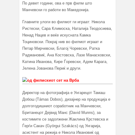
По девет години, ова е прв филм што
Манчевски го работи во Македонија.
Главните улоги во филмот ги играат: Никола
Ристески, Сара Климоска, Наталија Теодосиева,
Ненад Нацев и веќе искусната Камка
Тоциновски. Покрај нив во филмот играат и
Петар Мирчевски, Благој Чоревски, Ратка
Радмановиќ, Ана Костовска, Лазе Манасковски,
Катина Иванова, Кире Ѓоревски, Адем Карага,
Јелена Јованова Периќ и други.
Директор на фотографија е Унгарецот Тамаш
Добош (Támas Dobos), дизајнер на продукција е
долгогодишниот соработник на Манчевски,
Британецот Дејвид Манс (David Munns), за
костимите се задолжени Жаклина Крстевска и
Ѓерѓи Сакач (Györgui Szakács) од Унгарија,
асистент на режија е Никола Ивановиќ од