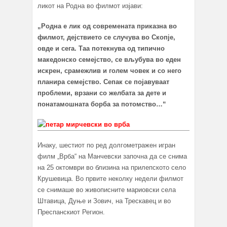
ликот на Родна во филмот изјави:
„Родна е лик од современата приказна во
филмот, дејствието се случува во Скопје,
овде и сега. Таа потекнува од типично
македонско семејство, се вљубува во еден
искрен, срамежлив и голем човек и со него
планира семејство. Сепак се појавуваат
проблеми, врзани со желбата за дете и
понатамошната борба за потомство…“
Инаку, шестиот по ред долгометражен игран
филм „Врба“ на Манчевски започна да се снима
на 25 октомври во близина на прилепското село
Крушевица. Во првите неколку недели филмот
се снимаше во живописните мариовски села
Штавица, Дуње и Зович, на Трескавец и во
Преспанскиот Регион.