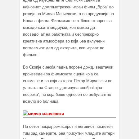
една од најефектните филмски сцени за
најновиот долгометражен игран филм „Врба“ во
режија на Милчо Манчевски, а во продукција на
Банана филм. Филмскиот сет беше отворен за
македонските медиуми, кои можеа да
посведочат на работната и беспрекорно
креативна атмосфера во која беа вклучени
поголемиот дел од актерите, кои играат во
филмот.
Во Скопје синоќа падна пороен дожд, вештачки
произведен за филмската сцена која се
снимаше и во која актерот Петар Мирчевски во
улогата на Ставре „доживува сообраќајна
несреќа“, по која беше однесен со амбулантно
возило во болница.
На сетот покрај режисерот и неговиот посветен
тим зад камерите, беа присутни младите актери