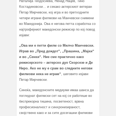
Наталија Теодосиева, Ненад Нацев, Тино
Костадиновски… и секако актерскиот ветеран
Петар Мирчевски, кој игра и во претходните
четири играни филмови на Манчевски снимени
во Македонија. Ова е негова петта соработка со
најтрофејниот македонски режисер по кој повод
изјави:
„Ова ми е петти филм со Милчо Манчевски.
Играв во „Пред дождот“, „Прашина, „Мајки“
и во „Сенки“. Ние сме практично како
режисерското – актерско дуо Скорсезе и Де
Ниро. Ако не му е срам во следните негови
филмови нека не играм“
, шеговито изјави
Петар Мирчевски.
Синоќа, македонските медиуми имаа шанса да
погледнат филмски сет на кој се работеше во
беспрекорна тишина, посветеност, врвна
професионалност и синхронизираност,
својствено како и за сите досегашни филмови