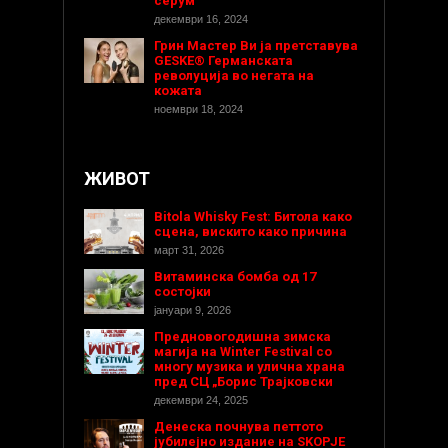
серум
декември 16, 2024
Грин Мастер Ви ја претставува
GESKE® Германската
револуција во негата на
кожата
ноември 18, 2024
ЖИВОТ
Bitola Whisky Fest: Битола како
сцена, вискито како причина
март 31, 2026
Витаминска бомба од 17
состојки
јануари 9, 2026
Предновогодишнa зимска
магија на Winter Festival со
многу музика и улична храна
пред СЦ „Борис Трајковски
декември 24, 2025
Денеска почнува петтото
јубилејно издание на SKOPJE