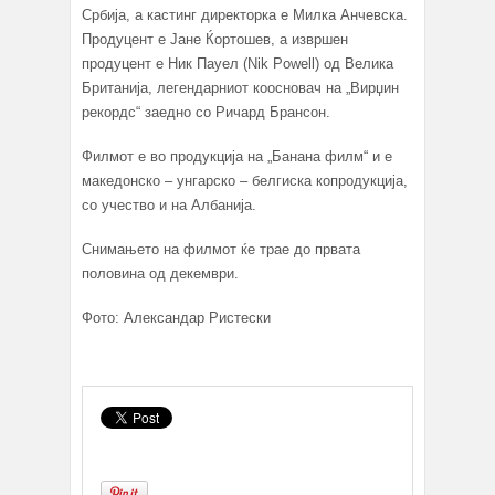
Србија, а кастинг директорка е Милка Анчевска.
Продуцент е Јане Ќортошев, а извршен
продуцент е Ник Пауел (Nik Powell) од Велика
Британија, легендарниот коосновач на „Вирџин
рекордс“ заедно со Ричард Брансон.
Филмот е во продукција на „Банана филм“ и е
македонско – унгарско – белгиска копродукција,
со учество и на Албанија.
Снимањето на филмот ќе трае до првата
половина од декември.
Фото: Александар Ристески