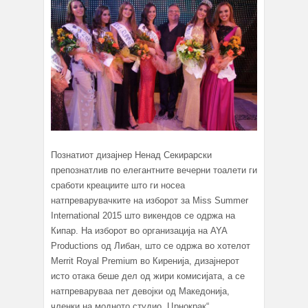
Познатиот дизајнер Ненад Секирарски
препознатлив по елегантните вечерни тоалети ги
сработи креациите што ги носеа
натпреварувачките на изборот за Miss Summer
International 2015 што викендов се одржа на
Кипар. На изборот во организација на AYA
Productions од Либан, што се одржа во хотелот
Merrit Royal Premium во Киренија, дизајнерот
исто отака беше дел од жири комисијата, а се
натпреваруваа пет девојки од Македонија,
членки на модното студио „Црнокрак“.