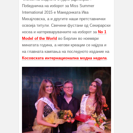
Победничка на изборот за Miss Summer
International 2015 е Македонката Ива
Михајловска, а и другите наши претставнички
освоија титули. Свечени фустани од Секирарски
носеа и натпреварувачките на изборот за
No 1
Model of the World
во Берлин во ноември
минатата година, а негови креации се најдоа и
на главната кампања на последното издание на
Косовската интернационална модна недела
.