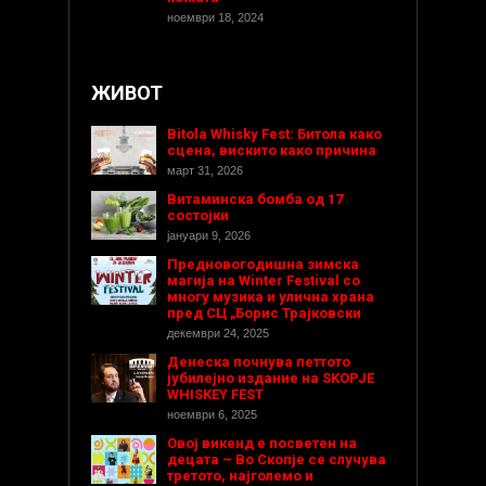
ноември 18, 2024
ЖИВОТ
Bitola Whisky Fest: Битола како
сцена, вискито како причина
март 31, 2026
Витаминска бомба од 17
состојки
јануари 9, 2026
Предновогодишнa зимска
магија на Winter Festival со
многу музика и улична храна
пред СЦ „Борис Трајковски
декември 24, 2025
Денеска почнува петтото
јубилејно издание на SKOPJE
WHISKEY FEST
ноември 6, 2025
Овој викенд е посветен на
децата – Во Скопје се случува
третото, најголемо и