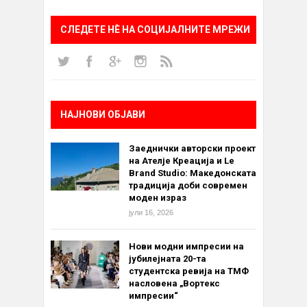
СЛЕДЕТЕ НÈ НА СОЦИЈАЛНИТЕ МРЕЖИ
НАЈНОВИ ОБЈАВИ
Заеднички авторски проект
на Ателје Креација и Le
Brand Studio: Македонската
традиција доби современ
моден израз
јули 16, 2026
Нови модни импресии на
јубилејната 20-та
студентска ревија на ТМФ
насловена „Вортекс
импресии“