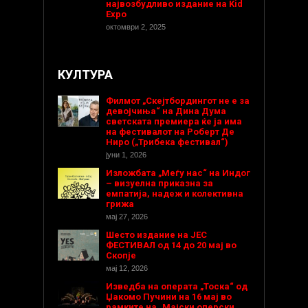
највозбудливо издание на Kid
Expo
октомври 2, 2025
КУЛТУРА
Филмот „Скејтбордингот не е за
девојчиња“ на Дина Дума
светската премиера ќе ја има
на фестивалот на Роберт Де
Ниро („Трибека фестивал“)
јуни 1, 2026
Изложбата „Меѓу нас“ на Индог
– визуелна приказна за
емпатија, надеж и колективна
грижа
мај 27, 2026
Шесто издание на ЈЕС
ФЕСТИВАЛ од 14 до 20 мај во
Скопје
мај 12, 2026
Изведба на операта „Тоска“ од
Џакомо Пучини на 16 мај во
рамките на „Мајски оперски