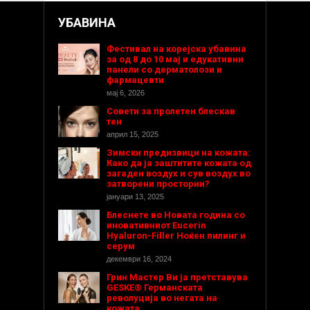
УБАВИНА
Фестивал на корејска убавина
за од 8 до 10 мај и едукативни
панели со дерматолози и
фармацевти
мај 6, 2026
Совети за пролетен блескав
тен
април 15, 2025
Зимски предизвици на кожата:
Како да ја заштитите кожата од
загаден воздух и сув воздух во
затворени простории?
јануари 13, 2025
Блеснете во Новата година со
иновативниот Eucerin
Hyaluron-Filler Ноќен пилинг и
серум
декември 16, 2024
Грин Мастер Ви ја претставува
GESKE® Германската
револуција во негата на
кожата