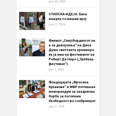
јуни 24, 2026
СТИЛСКА ИДЕЈА: Бела
кошула со машки крој
јуни 17, 2026
Филмот „Скејтбордингот не
е за девојчиња“ на Дина
Дума светската премиера
ќе ја има на фестивалот на
Роберт Де Ниро („Трибека
фестивал“)
јуни 1, 2026
Фондацијата „Фросина
Кулакова“ и МВР потпишаа
меморандум за заедничка
борба за поголема
безбедност во сообраќајот
мај 27, 2026