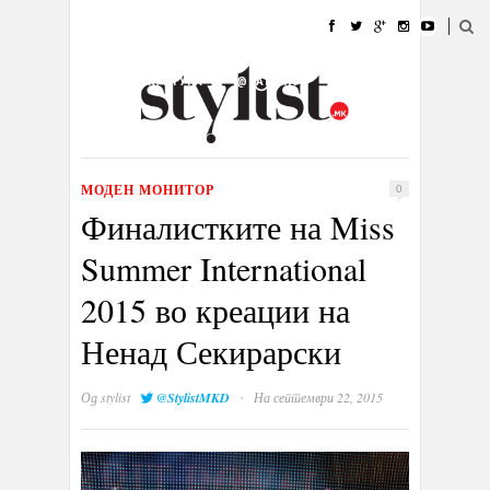
ДОМА
МОДА
СТИЛ
УБАВИНА
ЖИВОТ
КУЛТУРА
@РАБОТА
ГАЛЕРИЈА
ИЗЛОГ
КОНТАКТ
МОДЕН МОНИТОР
0
Финалистките на Miss
Summer International
2015 во креации на
Ненад Секирарски
·
Од
stylist
@StylistMKD
На септември 22, 2015