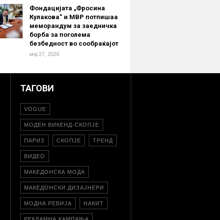
Фондацијата „Фросина
Кулакова“ и МВР потпишаа
меморандум за заедничка
борба за поголема
безбедност во сообраќајот
мај 27, 2026
ТАГОВИ
VOGUE
МОДЕН ВИКЕНД-СКОПЈЕ
ПАРИЗ
СКОПЈЕ
ТРЕНД
ВИДЕО
МАКЕДОНСКА МОДА
МАКЕДОНСКИ ДИЗАЈНЕРИ
МОДНА РЕВИЈА
НАКИТ
РЕКЛАМНА КАМПАЊА