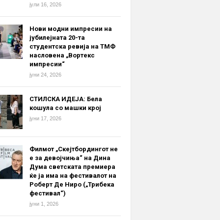
јули 16, 2026
Нови модни импресии на
јубилејната 20-та
студентска ревија на ТМФ
насловена „Вортекс
импресии“
јуни 24, 2026
СТИЛСКА ИДЕЈА: Бела
кошула со машки крој
јуни 17, 2026
Филмот „Скејтбордингот не
е за девојчиња“ на Дина
Дума светската премиера
ќе ја има на фестивалот на
Роберт Де Ниро („Трибека
фестивал“)
јуни 1, 2026