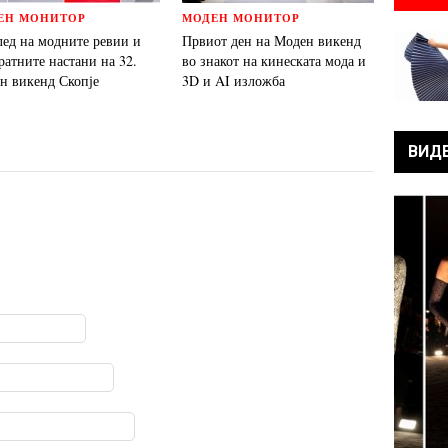
ЕН МОНИТОР
МОДЕН МОНИТОР
лед на модните ревии и
Првиот ден на Моден викенд
ратните настани на 32.
во знакот на кинеската мода и
н викенд Скопје
3D и AI изложба
ВИД