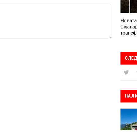
Новата
Скјапар
трансф
СЛЕД
НАЈН