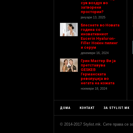
сув воздух во
затворени
простории?
јануари 13, 2025
Блеснете во Новата
година со
иновативниот
Eucerin Hyaluron-
Filler Ноќен пилинг
и серум
декември 16, 2024
Грин Мастер Ви ја
претставува
GESKE®
Германската
револуција во
негата на кожата
ноември 18, 2024
ДОМА
КОНТАКТ
ЗА STYLIST.MK
© 2014-2017 Stylist.mk. Сите права се 