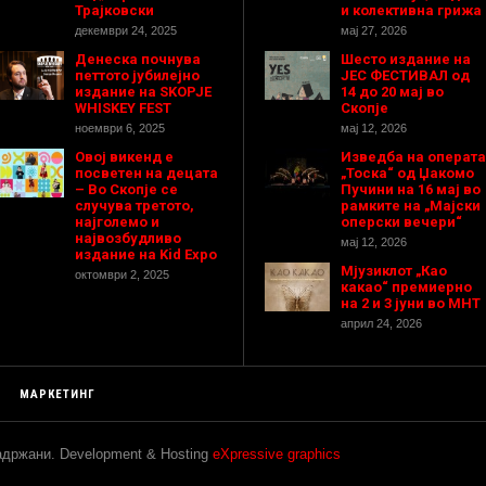
Трајковски
и колективна грижа
декември 24, 2025
мај 27, 2026
Денеска почнува
Шесто издание на
петтото јубилејно
ЈЕС ФЕСТИВАЛ од
издание на SKOPJE
14 до 20 мај во
WHISKEY FEST
Скопје
ноември 6, 2025
мај 12, 2026
Овој викенд е
Изведба на операта
посветен на децата
„Тоска“ од Џакомо
– Во Скопје се
Пучини на 16 мај во
случува третото,
рамките на „Мајски
најголемо и
оперски вечери“
највозбудливо
мај 12, 2026
издание на Kid Expo
Мјузиклот „Као
октомври 2, 2025
какао“ премиерно
на 2 и 3 јуни во МНТ
април 24, 2026
МАРКЕТИНГ
задржани. Development & Hosting
eXpressive graphics