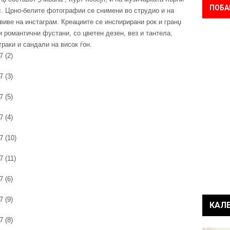
ПОБА
. Црно-белите фотографии се снимени во струдио и на
виве на инстаграм. Креациите се инспирирани рок и гранџ
ни романтични фустани, со цветен дезен, вез и тантела,
траки и сандали на висок ѓон.
КАЛ