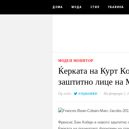
ДОМА
МОДА
СТИЛ
УБАВИНА
МОДЕН МОНИТОР
Ќерката на Курт Ко
заштитно лице на 
·
Од
stylist
@StylistMKD
На февруари 2, 2
Френсис Бин Кобејн е новото заштитно 
Ќерката на починатиот фронтмен на гран