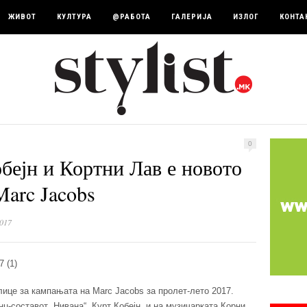
ЖИВОТ
КУЛТУРА
@РАБОТА
ГАЛЕРИЈА
ИЗЛОГ
КОНТА
0
бејн и Кортни Лав е новото
Marc Jacobs
017
лице за кампањата на Marc Jacobs за пролет-лето 2017.
џ-составот „Нивана“, Курт Кобејн, и на музичарката Корни