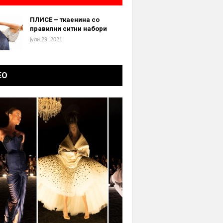
ПЛИСЕ – ткаенина со
правилни ситни набори
јули 29, 2021
ЕО