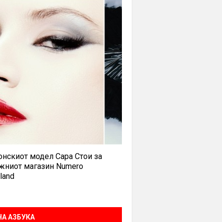
нскиот модел Сара Стои за
жниот магазин Numero
land
А АЗБУКА