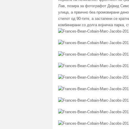
Лав, позира за фотографот Дејвид Симс
улица, а првично беа промовирани дено
стилот од 90-тите, а застапени се крат
комбинирани со долга војничка парка, с