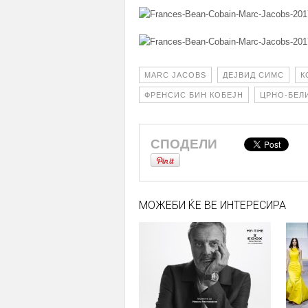
MARC JACOBS
ДЕЈВИД СИМС
К
ФРЕНСИС БИН КОБЕЈН
ЦРНО-БЕЛ
СПОДЕЛИ
МОЖЕБИ ЌЕ ВЕ ИНТЕРЕСИРА