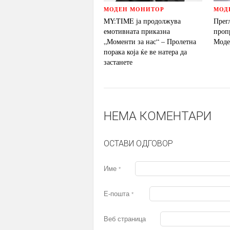
МОДЕН МОНИТОР
МОД
MY:TIME ја продолжува
Прег
емотивната приказна
проп
„Моменти за нас“ – Пролетна
Моде
порака која ќе ве натера да
застанете
НЕМА КОМЕНТАРИ
ОСТАВИ ОДГОВОР
Име
*
Е-пошта
*
Веб страница