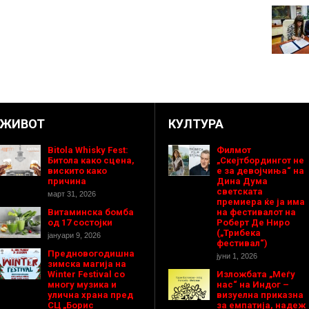
ЖИВОТ
КУЛТУРА
Bitola Whisky Fest:
Филмот
Битола како сцена,
„Скејтбордингот не
вискито како
е за девојчиња“ на
причина
Дина Дума
светската
март 31, 2026
премиера ќе ја има
Витаминска бомба
на фестивалот на
од 17 состојки
Роберт Де Ниро
(„Трибека
јануари 9, 2026
фестивал“)
Предновогодишнa
јуни 1, 2026
зимска магија на
Winter Festival со
Изложбата „Меѓу
многу музика и
нас“ на Индог –
улична храна пред
визуелна приказна
СЦ „Борис
за емпатија, надеж