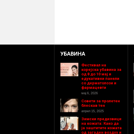
УБАВИНА
Фестивал на
корејска убавина за
од 8 до 10 мај и
едукативни панели
со дерматолози и
фармацевти
мај 6, 2026
Совети за пролетен
блескав тен
април 15, 2025
Зимски предизвици
на кожата: Како да
ја заштитите кожата
од загаден воздух и