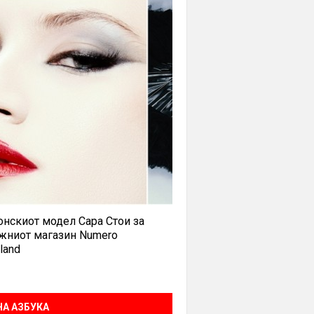
нскиот модел Сара Стои за
жниот магазин Numero
land
А АЗБУКА