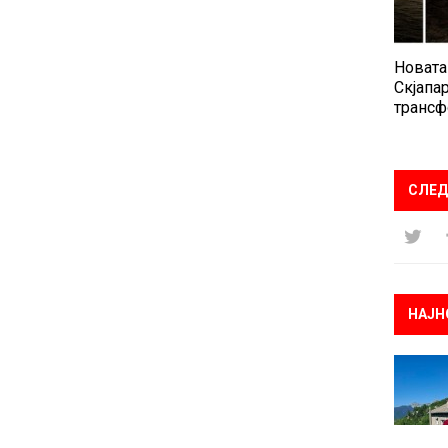
Новата
Скјапар
трансф
СЛЕД
НАЈН