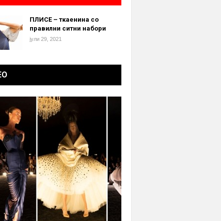
ПЛИСЕ – ткаенина со
правилни ситни набори
јули 29, 2021
ЕО