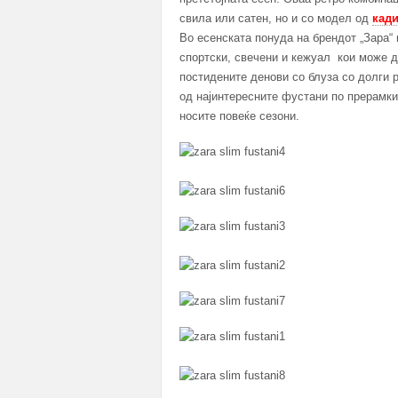
свила или сатен, но и со модел од
кад
Во есенската понуда на брендот „Зара“
спортски, свечени и кежуал кои може да
постидените денови со блуза со долги 
од најинтересните фустани по прерамки 
носите повеќе сезони.