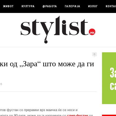
ЖИВОТ
КУЛТУРА
@РАБОТА
ГАЛЕРИЈА
ИЗЛОГ
КОНТА
0
ки од „Зара“ што може да ги
16
тов фустан со прерамки врз маичка ќе се носи и
ијата од 90-тите, може да ја направите со
слип-фустан
од