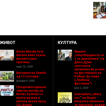
ЖИВОТ
КУЛТУРА
Bitola Whisky Fest:
Филмот
Битола како сцена,
„Скејтбордингот не
вискито како
е за девојчиња“ на
причина
Дина Дума
светската
март 31, 2026
премиера ќе ја има
Витаминска бомба
на фестивалот на
од 17 состојки
Роберт Де Ниро
(„Трибека
јануари 9, 2026
фестивал“)
Предновогодишнa
јуни 1, 2026
зимска магија на
Winter Festival со
Изложбата „Меѓу
многу музика и
нас“ на Индог –
улична храна пред
визуелна приказна
СЦ „Борис
за емпатија, надеж