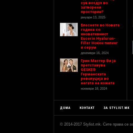
сув воздух во
затворени
простории?
јануари 13, 2025
Блеснете во Новата
година со
иновативниот
Eucerin Hyaluron-
Filler Ноќен пилинг
и серум
декември 16, 2024
Грин Мастер Ви ја
претставува
GESKE®
Германската
револуција во
негата на кожата
ноември 18, 2024
ДОМА
КОНТАКТ
ЗА STYLIST.MK
© 2014-2017 Stylist.mk. Сите права се 