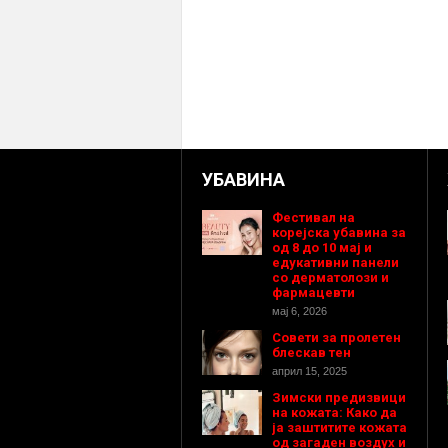
УБАВИНА
Фестивал на
корејска убавина за
од 8 до 10 мај и
едукативни панели
со дерматолози и
фармацевти
мај 6, 2026
Совети за пролетен
блескав тен
април 15, 2025
Зимски предизвици
на кожата: Како да
ја заштитите кожата
од загаден воздух и