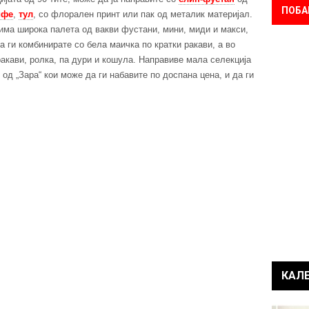
ПОБА
ифе
,
тул
, со флорален принт или пак од металик материјал.
 има широка палета од вакви фустани, мини, миди и макси,
 ги комбинирате со бела маичка по кратки ракави, а во
ракави, ролка, па дури и кошула. Направиве мала селекција
од „Зара“ кои може да ги набавите по доспана цена, и да ги
КАЛ