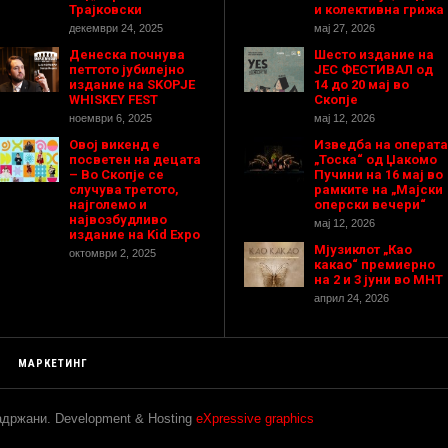
Трајковски
и колективна грижа
декември 24, 2025
мај 27, 2026
Денеска почнува
Шесто издание на
петтото јубилејно
ЈЕС ФЕСТИВАЛ од
издание на SKOPJE
14 до 20 мај во
WHISKEY FEST
Скопје
ноември 6, 2025
мај 12, 2026
Овој викенд е
Изведба на операта
посветен на децата
„Тоска“ од Џакомо
– Во Скопје се
Пучини на 16 мај во
случува третото,
рамките на „Мајски
најголемо и
оперски вечери“
највозбудливо
мај 12, 2026
издание на Kid Expo
Мјузиклот „Као
октомври 2, 2025
какао“ премиерно
на 2 и 3 јуни во МНТ
април 24, 2026
МАРКЕТИНГ
задржани. Development & Hosting
eXpressive graphics