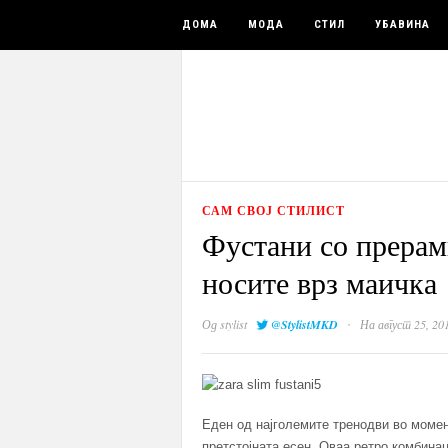
ДОМА
МОДА
СТИЛ
УБАВИНА
САМ СВОЈ СТИЛИСТ
Фустани со прерам
носите врз маичка
·
Од
stylist
@StylistMKD
На август 25, 20
Еден од најголемите тренодви во момен
претстојната есен. Оваа ретро комбинац