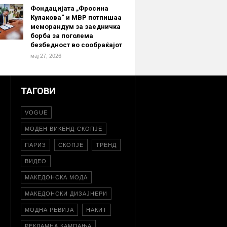
Фондацијата „Фросина
Кулакова“ и МВР потпишаа
меморандум за заедничка
борба за поголема
безбедност во сообраќајот
мај 27, 2026
ТАГОВИ
VOGUE
МОДЕН ВИКЕНД-СКОПЈЕ
ПАРИЗ
СКОПЈЕ
ТРЕНД
ВИДЕО
МАКЕДОНСКА МОДА
МАКЕДОНСКИ ДИЗАЈНЕРИ
МОДНА РЕВИЈА
НАКИТ
РЕКЛАМНА КАМПАЊА