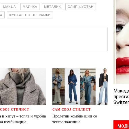
МАИЦА
МАИЧКА
МЕТАЛИК
СЛИП ФУСТАН
КА
ФУСТАН СО ПРЕРАМКИ
Македо
прести
Switzer
 СВОЈ СТИЛИСТ
САМ СВОЈ СТИЛИСТ
 и капут – топла и удобна
Пролетни комбинации со
ка комбинација
тексас-ткаенина
МОДН