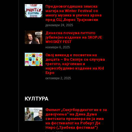
Предновогодишнa зимска
магија на Winter Festival со
многу музика и улична храна
пред СЦ „Борис Трајковски
декември 24, 2025
Денеска почнува петтото
јубилејно издание на SKOPJE
WHISKEY FEST
ноември 6, 2025
Овој викенд е посветен на
децата – Во Скопје се случува
третото, најголемо и
највозбудливо издание на Kid
Expo
октомври 2, 2025
КУЛТУРА
Филмот „Скејтбордингот не е за
девојчиња“ на Дина Дума
светската премиера ќе ја има
на фестивалот на Роберт Де
Ниро („Трибека фестивал“)