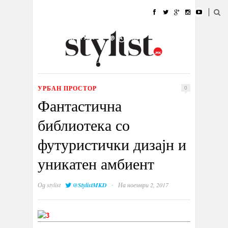
ДОМА
МОДА
СТИЛ
УБАВИНА
ЖИВОТ
КУЛТУРА
@РАБОТА
ГАЛЕРИЈА
ИЗЛОГ
КОНТАКТ
УРБАН ПРОСТОР
0
Фантастична
библиотека со
футуристички дизајн и
уникатен амбиент
·
Од
stylist
@StylistMKD
На ноември 2, 2017