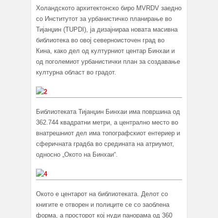
Холандското архитектонско биро MVRDV заедно
со Институтот за урбанистичко планирање во
Тијанџин (TUPDI), ја дизајнираа новата масивна
библиотека во овој северноисточен град во
Кина, како дел од културниот центар Бинхаи и
од поголемиот урбанистички план за создавање
културна област во градот.
Библиотеката Тијанџин Бинхаи има површина од
362.744 квадратни метри, а централно место во
внатрешниот дел има топографскиот ентериер и
сферичната градба во средината на атриумот,
односно „Окото на Бинхаи“.
Окото е центарот на библиотеката. Делот со
книгите е отворен и полиците се со заоблена
форма, а просторот кој нуди панорама од 360