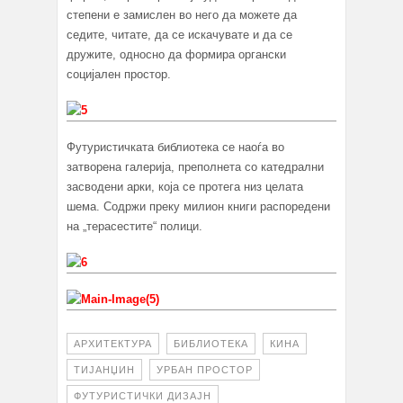
степени е замислен во него да можете да
седите, читате, да се искачувате и да се
дружите, односно да формира органски
социјален простор.
Футуристичката библиотека се наоѓа во
затворена галерија, преполнета со катедрални
засводени арки, која се протега низ целата
шема. Содржи преку милион книги распоредени
на „терасестите“ полици.
АРХИТЕКТУРА
БИБЛИОТЕКА
КИНА
ТИЈАНЏИН
УРБАН ПРОСТОР
ФУТУРИСТИЧКИ ДИЗАЈН