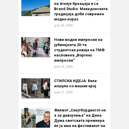
на Ателје Креација и Le
Brand Studio: Македонската
традиција доби современ
моден израз
јули 16, 2026
Нови модни импресии на
јубилејната 20-та
студентска ревија на ТМФ
насловена „Вортекс
импресии“
јуни 24, 2026
СТИЛСКА ИДЕЈА: Бела
кошула со машки крој
јуни 17, 2026
Филмот „Скејтбордингот не
е за девојчиња“ на Дина
Дума светската премиера
ќе ја има на фестивалот на