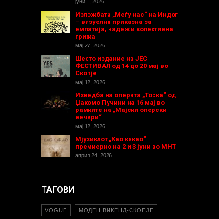
јуни 1, 2026
Изложбата „Меѓу нас“ на Индог
– визуелна приказна за
емпатија, надеж и колективна
грижа
мај 27, 2026
Шесто издание на ЈЕС
ФЕСТИВАЛ од 14 до 20 мај во
Скопје
мај 12, 2026
Изведба на операта „Тоска“ од
Џакомо Пучини на 16 мај во
рамките на „Мајски оперски
вечери“
мај 12, 2026
Мјузиклот „Као какао“
премиерно на 2 и 3 јуни во МНТ
април 24, 2026
ТАГОВИ
VOGUE
МОДЕН ВИКЕНД-СКОПЈЕ