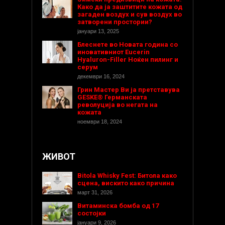
Како да ја заштитите кожата од
загаден воздух и сув воздух во
затворени простории?
јануари 13, 2025
Блеснете во Новата година со
иновативниот Eucerin
Hyaluron-Filler Ноќен пилинг и
серум
декември 16, 2024
Грин Мастер Ви ја претставува
GESKE® Германската
револуција во негата на
кожата
ноември 18, 2024
ЖИВОТ
Bitola Whisky Fest: Битола како
сцена, вискито како причина
март 31, 2026
Витаминска бомба од 17
состојки
јануари 9, 2026