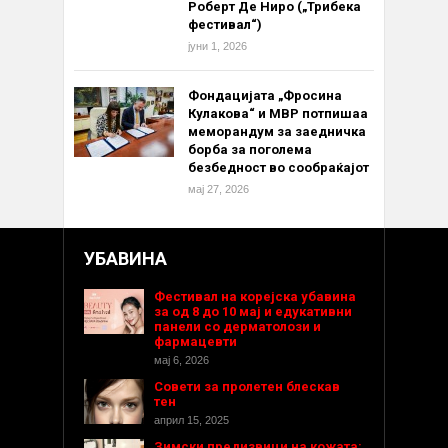
Роберт Де Ниро („Трибека
фестивал“)
јуни 1, 2026
Фондацијата „Фросина
Кулакова“ и МВР потпишаа
меморандум за заедничка
борба за поголема
безбедност во сообраќајот
мај 27, 2026
УБАВИНА
Фестивал на корејска убавина
за од 8 до 10 мај и едукативни
панели со дерматолози и
фармацевти
мај 6, 2026
Совети за пролетен блескав
тен
април 15, 2025
Зимски предизвици на кожата: