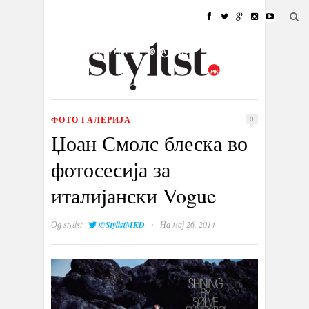
ДОМА
МОДА
СТИЛ
УБАВИНА
ЖИВОТ
КУЛТУРА
@РАБОТА
ГАЛЕРИЈА
ИЗЛОГ
КОНТАКТ
ФОТО ГАЛЕРИЈА
0
Џоан Смолс блеска во
фотосесија за
италијански Vogue
·
Од
stylist
@StylistMKD
На мај 26, 2014