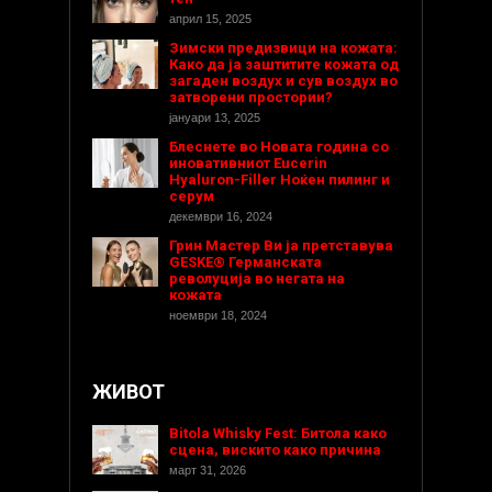
април 15, 2025
Зимски предизвици на кожата:
Како да ја заштитите кожата од
загаден воздух и сув воздух во
затворени простории?
јануари 13, 2025
Блеснете во Новата година со
иновативниот Eucerin
Hyaluron-Filler Ноќен пилинг и
серум
декември 16, 2024
Грин Мастер Ви ја претставува
GESKE® Германската
револуција во негата на
кожата
ноември 18, 2024
ЖИВОТ
Bitola Whisky Fest: Битола како
сцена, вискито како причина
март 31, 2026