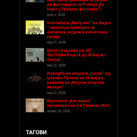
на фестивалот на Роберт Де
Ниро („Трибека фестивал“)
јуни 1, 2026
Изложбата „Меѓу нас“ на Индог
– визуелна приказна за
емпатија, надеж и колективна
грижа
мај 27, 2026
Шесто издание на ЈЕС
ФЕСТИВАЛ од 14 до 20 мај во
Скопје
мај 12, 2026
Изведба на операта „Тоска“ од
Џакомо Пучини на 16 мај во
рамките на „Мајски оперски
вечери“
мај 12, 2026
Мјузиклот „Као какао“
премиерно на 2 и 3 јуни во МНТ
април 24, 2026
ТАГОВИ