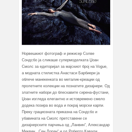
Норвешкиот фотограф и режисер Солве
Сондсбо ја сликаше супермоделката Џоан
Смолс за едиторијал за мајскиот број на Vogue,
а модната стилистка Анастаси Барбиери ја
облече манекенката во металик-креации од
пролетните колекции на познатите дизајнери. Од
златните набори до блескавите сирена-фустани,
Џоан изгледа елегантно и истовремено смело
додека позира во вода и покрај морски карпи.
Преку грациозната приказна на Сондсбо и
убавината на Смолс претставени се
дизајнерските парчиња од „Ланвин“, Александар
Меквин, „Сен Лоран“ и од Роберто Кавали.