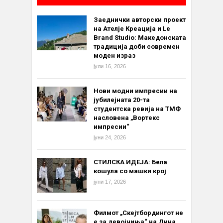
Заеднички авторски проект
на Ателје Креација и Le
Brand Studio: Македонската
традиција доби современ
моден израз
јули 16, 2026
Нови модни импресии на
јубилејната 20-та
студентска ревија на ТМФ
насловена „Вортекс
импресии“
јуни 24, 2026
СТИЛСКА ИДЕЈА: Бела
кошула со машки крој
јуни 17, 2026
Филмот „Скејтбордингот не
е за девојчиња“ на Дина