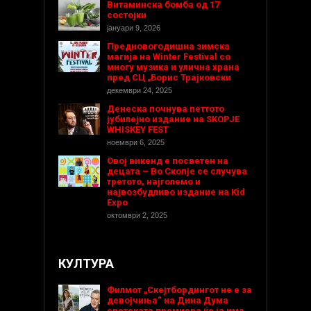
Витаминска бомба од 17
состојки
јануари 9, 2026
Предновогодишнa зимска
магија на Winter Festival со
многу музика и улична храна
пред СЦ „Борис Трајковски
декември 24, 2025
Денеска почнува петтото
јубилејно издание на SKOPJE
WHISKEY FEST
ноември 6, 2025
Овој викенд е посветен на
децата – Во Скопје се случува
третото, најголемо и
највозбудливо издание на Kid
Expo
октомври 2, 2025
КУЛТУРА
Филмот „Скејтбордингот не е за
девојчиња“ на Дина Дума
светската премиера ќе ја има