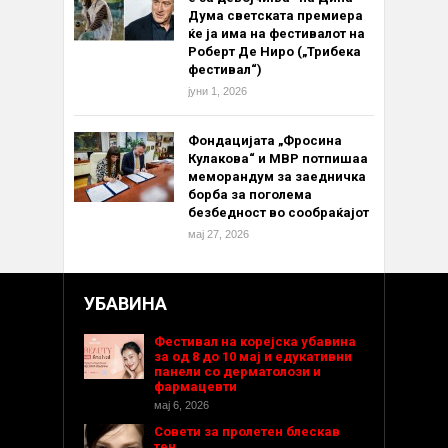
Дума светската премиера
ќе ја има на фестивалот на
Роберт Де Ниро („Трибека
фестивал“)
јуни 1, 2026
Фондацијата „Фросина
Кулакова“ и МВР потпишаа
меморандум за заедничка
борба за поголема
безбедност во сообраќајот
мај 27, 2026
УБАВИНА
Фестивал на корејска убавина
за од 8 до 10 мај и едукативни
панели со дерматолози и
фармацевти
мај 6, 2026
Совети за пролетен блескав
тен