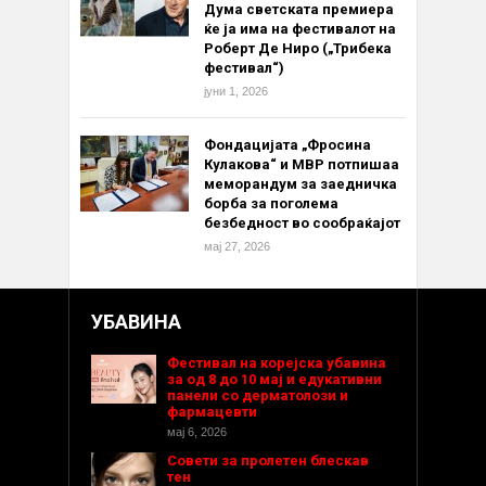
Дума светската премиера
ќе ја има на фестивалот на
Роберт Де Ниро („Трибека
фестивал“)
јуни 1, 2026
Фондацијата „Фросина
Кулакова“ и МВР потпишаа
меморандум за заедничка
борба за поголема
безбедност во сообраќајот
мај 27, 2026
УБАВИНА
Фестивал на корејска убавина
за од 8 до 10 мај и едукативни
панели со дерматолози и
фармацевти
мај 6, 2026
Совети за пролетен блескав
тен