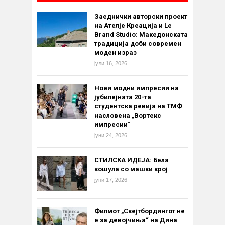
Заеднички авторски проект
на Ателје Креација и Le
Brand Studio: Македонската
традиција доби современ
моден израз
јули 16, 2026
Нови модни импресии на
јубилејната 20-та
студентска ревија на ТМФ
насловена „Вортекс
импресии“
јуни 24, 2026
СТИЛСКА ИДЕЈА: Бела
кошула со машки крој
јуни 17, 2026
Филмот „Скејтбордингот не
е за девојчиња“ на Дина