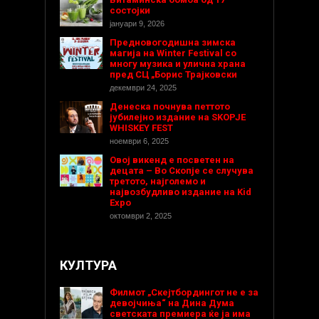
состојки
јануари 9, 2026
Предновогодишнa зимска
магија на Winter Festival со
многу музика и улична храна
пред СЦ „Борис Трајковски
декември 24, 2025
Денеска почнува петтото
јубилејно издание на SKOPJE
WHISKEY FEST
ноември 6, 2025
Овој викенд е посветен на
децата – Во Скопје се случува
третото, најголемо и
највозбудливо издание на Kid
Expo
октомври 2, 2025
КУЛТУРА
Филмот „Скејтбордингот не е за
девојчиња“ на Дина Дума
светската премиера ќе ја има