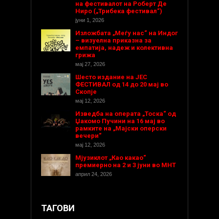
на фестивалот на Роберт Де
Ниро („Трибека фестивал“)
јуни 1, 2026
Изложбата „Меѓу нас“ на Индог
– визуелна приказна за
емпатија, надеж и колективна
грижа
мај 27, 2026
Шесто издание на ЈЕС
ФЕСТИВАЛ од 14 до 20 мај во
Скопје
мај 12, 2026
Изведба на операта „Тоска“ од
Џакомо Пучини на 16 мај во
рамките на „Мајски оперски
вечери“
мај 12, 2026
Мјузиклот „Као какао“
премиерно на 2 и 3 јуни во МНТ
април 24, 2026
ТАГОВИ