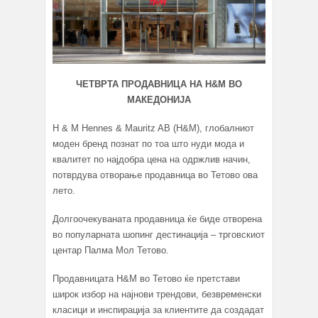
ЧЕТВРТА ПРОДАВНИЦА НА H&M ВО
МАКЕДОНИЈА
H & M Hennes & Mauritz AB (H&M), глобалниот
моден бренд познат по тоа што нуди мода и
квалитет по најдобра цена на одржлив начин,
потврдува отворање продавница во Тетово ова
лето.
Долгоочекуваната продавница ќе биде отворена
во популарната шопинг дестинација – трговскиот
центар Палма Мол Тетово.
Продавницата H&M во Тетово ќе претстави
широк избор на најнови трендови, безвременски
класици и инспирација за клиентите да создадат