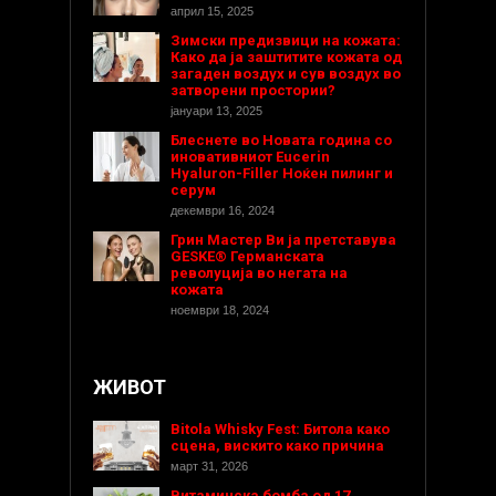
април 15, 2025
Зимски предизвици на кожата:
Како да ја заштитите кожата од
загаден воздух и сув воздух во
затворени простории?
јануари 13, 2025
Блеснете во Новата година со
иновативниот Eucerin
Hyaluron-Filler Ноќен пилинг и
серум
декември 16, 2024
Грин Мастер Ви ја претставува
GESKE® Германската
револуција во негата на
кожата
ноември 18, 2024
ЖИВОТ
Bitola Whisky Fest: Битола како
сцена, вискито како причина
март 31, 2026
Витаминска бомба од 17