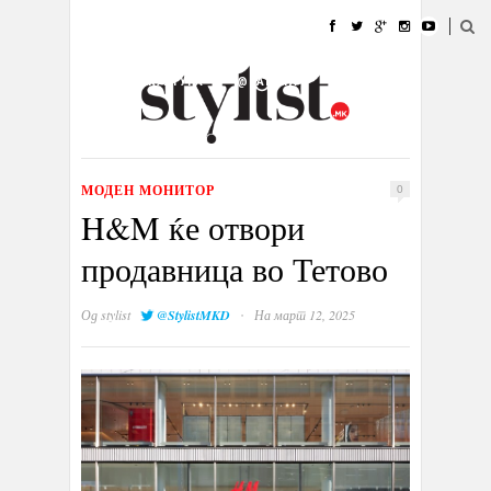
ДОМА
МОДА
СТИЛ
УБАВИНА
ЖИВОТ
КУЛТУРА
@РАБОТА
ГАЛЕРИЈА
ИЗЛОГ
КОНТАКТ
МОДЕН МОНИТОР
0
H&M ќе отвори
продавница во Тетово
·
Од
stylist
@StylistMKD
На март 12, 2025