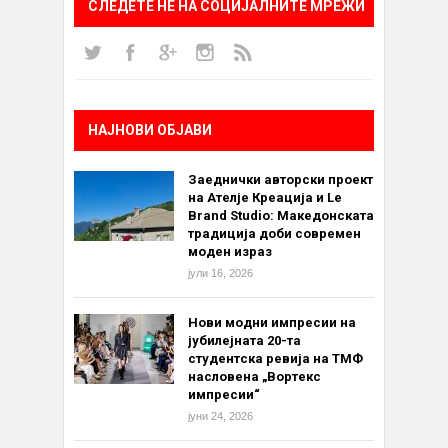
СЛЕДЕТЕ НÈ НА СОЦИЈАЛНИТЕ МРЕЖИ
НАЈНОВИ ОБЈАВИ
Заеднички авторски проект
на Ателје Креација и Le
Brand Studio: Македонската
традиција доби современ
моден израз
јули 16, 2026
Нови модни импресии на
јубилејната 20-та
студентска ревија на ТМФ
насловена „Вортекс
импресии“
јуни 24, 2026