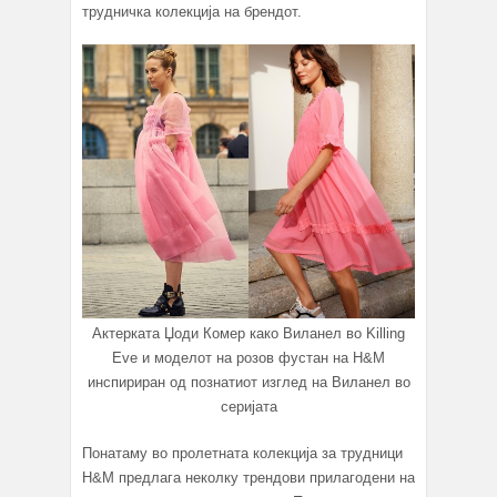
трудничка колекција на брендот.
Актерката Џоди Комер како Виланел во Killing
Eve и моделот на розов фустан на H&M
инспириран од познатиот изглед на Виланел во
серијата
Понатаму во пролетната колекција за трудници
H&M предлага неколку трендови прилагодени на