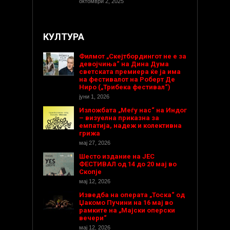
октомври 2, 2025
КУЛТУРА
Филмот „Скејтбордингот не е за
девојчиња“ на Дина Дума
светската премиера ќе ја има
на фестивалот на Роберт Де
Ниро („Трибека фестивал“)
јуни 1, 2026
Изложбата „Меѓу нас“ на Индог
– визуелна приказна за
емпатија, надеж и колективна
грижа
мај 27, 2026
Шесто издание на ЈЕС
ФЕСТИВАЛ од 14 до 20 мај во
Скопје
мај 12, 2026
Изведба на операта „Тоска“ од
Џакомо Пучини на 16 мај во
рамките на „Мајски оперски
вечери“
мај 12, 2026