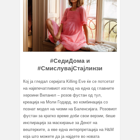
#СедиДома и
#СмислувајСтајлинзи
Кој ја глeдал серијата Killing Eve ќе се потсетат
на највпечатливиот изглед на една од главните
хероини Виланел – розов фустан од тул,
креација на Моли Годард, во комбинација со
познат модел на чизми на Баленсијага. Розовиот
фустан за кратко време доби свои верзии, беше
инспирација за маскирање за Денот на
вештерките, а еве една интерпретација на H&M
која што можете да ја најдете во новата