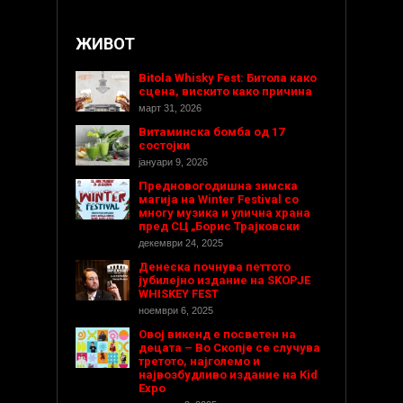
ЖИВОТ
Bitola Whisky Fest: Битола како
сцена, вискито како причина
март 31, 2026
Витаминска бомба од 17
состојки
јануари 9, 2026
Предновогодишнa зимска
магија на Winter Festival со
многу музика и улична храна
пред СЦ „Борис Трајковски
декември 24, 2025
Денеска почнува петтото
јубилејно издание на SKOPJE
WHISKEY FEST
ноември 6, 2025
Овој викенд е посветен на
децата – Во Скопје се случува
третото, најголемо и
највозбудливо издание на Kid
Expo