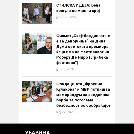
СТИЛСКА ИДЕЈА: Бела
кошула со машки крој
јуни 17, 2026
Филмот „Скејтбордингот не
е за девојчиња“ на Дина
Дума светската премиера
ќе ја има на фестивалот на
Роберт Де Ниро („Трибека
фестивал“)
јуни 1, 2026
Фондацијата „Фросина
Кулакова“ и МВР потпишаа
меморандум за заедничка
борба за поголема
безбедност во сообраќајот
мај 27, 2026
УБАВИНА