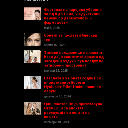
Фестивал на корејска убавина
за од 8 до 10 мај и едукативни
панели со дерматолози и
фармацевти
мај 6, 2026
Совети за пролетен блескав
тен
април 15, 2025
Зимски предизвици на кожата:
Како да ја заштитите кожата од
загаден воздух и сув воздух во
затворени простории?
јануари 13, 2025
Блеснете во Новата година со
иновативниот Eucerin
Hyaluron-Filler Ноќен пилинг и
серум
декември 16, 2024
Грин Мастер Ви ја претставува
GESKE® Германската
револуција во негата на
кожата
ноември 18, 2024