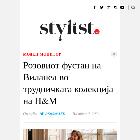
ДОМА
МОДА
СТИЛ
УБАВИНА
ЖИВОТ
КУЛТУРА
@РАБОТА
ГАЛЕРИЈА
ИЗЛОГ
КОНТАКТ
МОДЕН МОНИТОР
0
Розовиот фустан на
Виланел во
трудничката колекција
на H&M
·
Од
stylist
@StylistMKD
На април 7, 2020