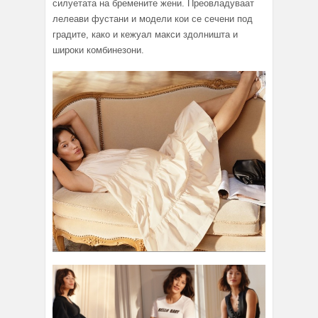
силуетата на бремените жени. Преовладуваат
лелеави фустани и модели кои се сечени под
градите, како и кежуал макси здолништа и
широки комбинезони.