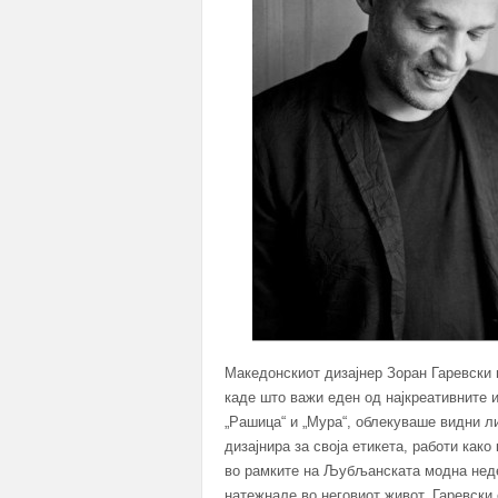
Македонскиот дизајнер Зоран Гаревски
каде што важи еден од најкреативните 
„Рашица“ и „Мура“, облекуваше видни л
дизајнира за своја етикета, работи как
во рамките на Љубљанската модна неде
натежнале во неговиот живот. Гаревски 