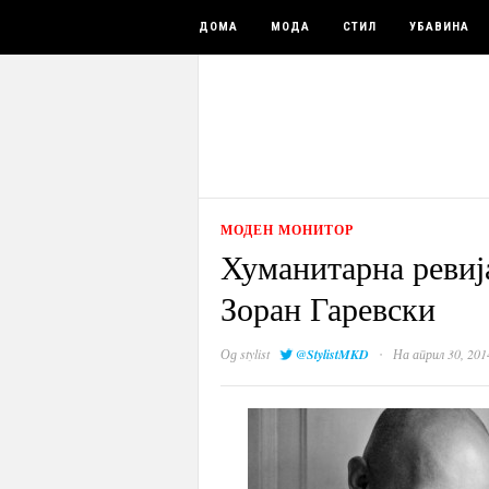
ДОМА
МОДА
СТИЛ
УБАВИНА
МОДЕН МОНИТОР
Хуманитарна ревиј
Зоран Гаревски
·
Од
stylist
@StylistMKD
На април 30, 201