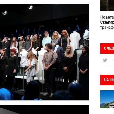
Новата
Скјапар
трансф
СЛЕД
НАЈН