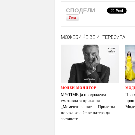
СПОДЕЛИ
МОЖЕБИ ЌЕ ВЕ ИНТЕРЕСИРА
МОДЕН МОНИТОР
МОД
MY:TIME ја продолжува
Прег
емотивната приказна
проп
„Моменти за нас“ – Пролетна
Моде
порака која ќе ве натера да
застанете