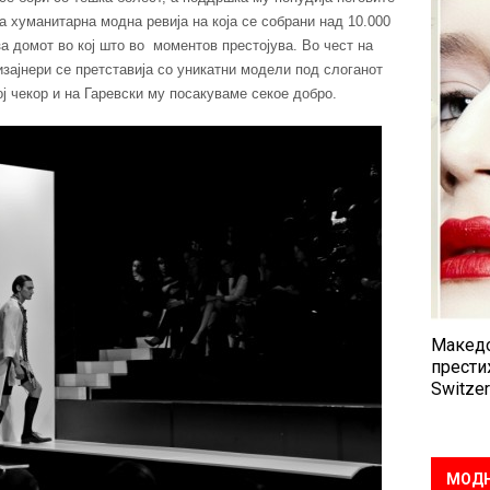
а хуманитарна модна ревија на која се собрани над 10.000
а домот во кој што во моментов престојува. Во чест на
дизајнери се претставија со уникатни модели под слоганот
ј чекор и на Гаревски му посакуваме секое добро.
Македо
прести
Switzer
МОДН