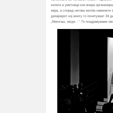
колеги и уметници кои вчера организира
евра, а според негова желба наменети з
дизајнерот кој многу го почитуваат 34 
„Некогаш, негде…“. Го поздравуваме ово