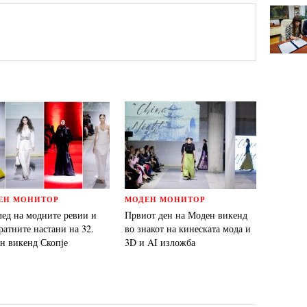
ЕН МОНИТОР
МОДЕН МОНИТОР
лед на модните ревии и
Првиот ден на Моден викенд
ратните настани на 32.
во знакот на кинеската мода и
н викенд Скопје
3D и AI изложба