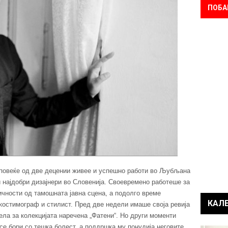
ПОБА
 повеќе од две децении живее и успешно работи во Љубљана
и најдобри дизајнери во Словенија. Своевремено работеше за
ичности од тамошната јавна сцена, а подолго време
КАЛ
о костимограф и стилист. Пред две недели имаше своја ревија
ла за колекцијата наречена „Фатени“. Но други моменти
се бори со тешка болест, а поддршка му понудија неговите