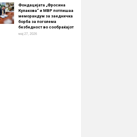
Фондацијата „Фросина
Кулакова“ и МВР потпишаа
меморандум за заедничка
борба за поголема
безбедност во сообраќајот
мај 27, 2026