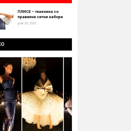
ПЛИСЕ – ткаенина со
правилни ситни набори
јули 29, 2021
ЕО