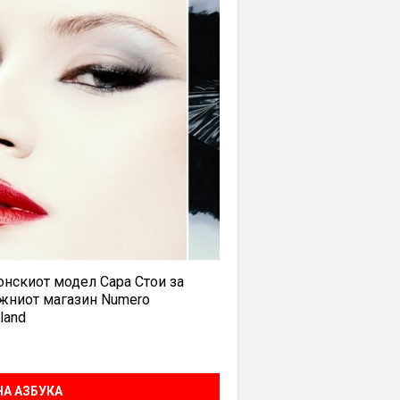
нскиот модел Сара Стои за
жниот магазин Numero
land
А АЗБУКА