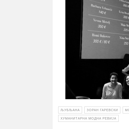
ЉУБЉАНА
ЗОРАН ГАРЕВСКИ
М
ХУМАНИТАРНА МОДНА РЕВИЈА