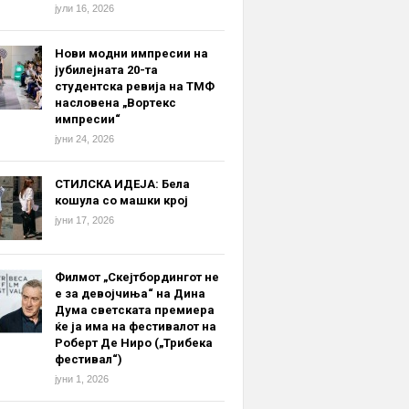
јули 16, 2026
Нови модни импресии на
јубилејната 20-та
студентска ревија на ТМФ
насловена „Вортекс
импресии“
јуни 24, 2026
СТИЛСКА ИДЕЈА: Бела
кошула со машки крој
јуни 17, 2026
Филмот „Скејтбордингот не
е за девојчиња“ на Дина
Дума светската премиера
ќе ја има на фестивалот на
Роберт Де Ниро („Трибека
фестивал“)
јуни 1, 2026