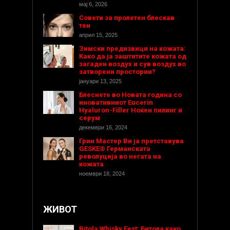
мај 6, 2026
Совети за пролетен блескав
тен
април 15, 2025
Зимски предизвици на кожата:
Како да ја заштитите кожата од
загаден воздух и сув воздух во
затворени простории?
јануари 13, 2025
Блеснете во Новата година со
иновативниот Eucerin
Hyaluron-Filler Ноќен пилинг и
серум
декември 16, 2024
Грин Мастер Ви ја претставува
GESKE® Германската
револуција во негата на
кожата
ноември 18, 2024
ЖИВОТ
Bitola Whisky Fest: Битола како