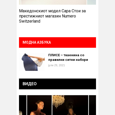
Македонскиот модел Сара Стои за
престижниот магазин Numero
Switzerland
МОДНА АЗБУКА
ПЛИСЕ – ткаенина со
правилни ситни набори
јули 29, 2021
ВИДЕО