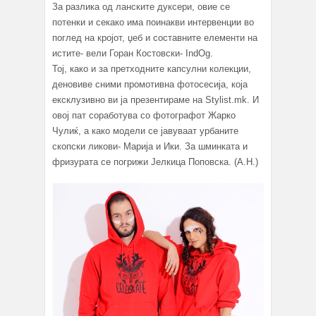
За разлика од ланските дуксери, овие се
потенки и секако има поинакви интервенции во
поглед на кројот, џеб и составните елементи на
истите- вели Горан Костовски- IndOg.
Тој, како и за претходните капсулни колекции,
деновиве сними промотивна фотосесија, која
ексклузивно ви ја презентираме на Stylist.mk. И
овој пат соработува со фотографот Жарко
Чулиќ, а како модели се јавуваат урбаните
скопски ликови- Марија и Ики. За шминката и
фризурата се погрижи Јелкица Поповска. (А.Н.)