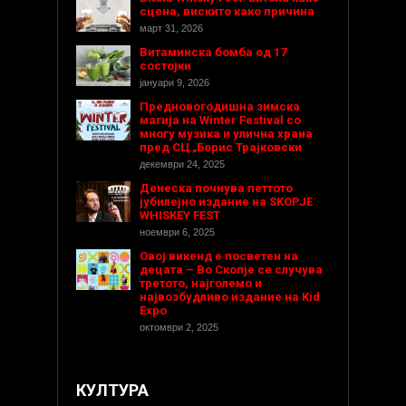
сцена, вискито како причина
март 31, 2026
Витаминска бомба од 17
состојки
јануари 9, 2026
Предновогодишнa зимска
магија на Winter Festival со
многу музика и улична храна
пред СЦ „Борис Трајковски
декември 24, 2025
Денеска почнува петтото
јубилејно издание на SKOPJE
WHISKEY FEST
ноември 6, 2025
Овој викенд е посветен на
децата – Во Скопје се случува
третото, најголемо и
највозбудливо издание на Kid
Expo
октомври 2, 2025
КУЛТУРА