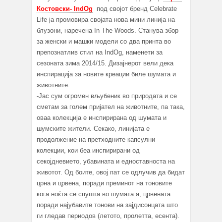
Костовски- IndOg
под својот бренд Celebrate
Life ја промовира својата нова мини линија на
блузони, наречена In The Woods. Станува збор
за женски и машки модели со два принта во
препознатлив стил на IndOg, наменети за
сезоната зима 2014/15. Дизајнерот вели дека
инспирација за новите креации билe шумата и
животните.
-Јас сум огромен вљубеник во природата и се
сметам за голем пријател на животните, па така,
оваа колекција е инспирирана од шумата и
шумските жители. Секако, линијата е
продолжение на претходните капсулни
колекции, кои беа инспирирани од
секојдневието, убавината и едноставноста на
животот. Од боите, овој пат се одлучив да бидат
црна и црвена, поради преминот на тоновите
кога ноќта се спушта во шумата а, црвената
поради најубавите тонови на зајдисонцата што
ги гледав периодов (летото, пролетта, есента).