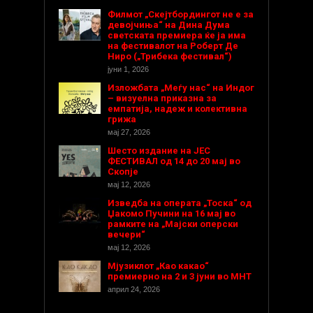
Филмот „Скејтбордингот не е за
девојчиња“ на Дина Дума
светската премиера ќе ја има
на фестивалот на Роберт Де
Ниро („Трибека фестивал“)
јуни 1, 2026
Изложбата „Меѓу нас“ на Индог
– визуелна приказна за
емпатија, надеж и колективна
грижа
мај 27, 2026
Шесто издание на ЈЕС
ФЕСТИВАЛ од 14 до 20 мај во
Скопје
мај 12, 2026
Изведба на операта „Тоска“ од
Џакомо Пучини на 16 мај во
рамките на „Мајски оперски
вечери“
мај 12, 2026
Мјузиклот „Као какао“
премиерно на 2 и 3 јуни во МНТ
април 24, 2026