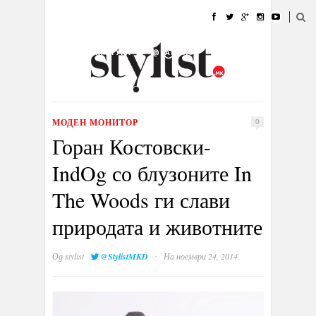
ДОМА
МОДА
СТИЛ
УБАВИНА
ЖИВОТ
КУЛТУРА
@РАБОТА
ГАЛЕРИЈА
ИЗЛОГ
КОНТАКТ
МОДЕН МОНИТОР
0
Горан Костовски-
IndOg со блузоните In
The Woods ги слави
природата и животните
·
Од
stylist
@StylistMKD
На ноември 24, 2014