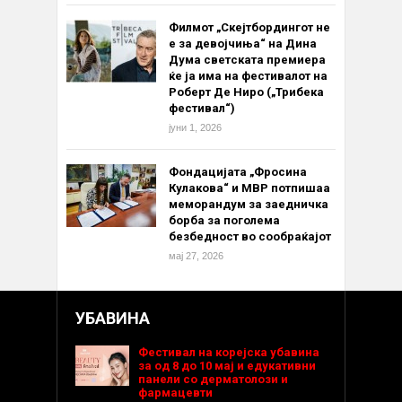
Филмот „Скејтбордингот не
е за девојчиња“ на Дина
Дума светската премиера
ќе ја има на фестивалот на
Роберт Де Ниро („Трибека
фестивал“)
јуни 1, 2026
Фондацијата „Фросина
Кулакова“ и МВР потпишаа
меморандум за заедничка
борба за поголема
безбедност во сообраќајот
мај 27, 2026
УБАВИНА
Фестивал на корејска убавина
за од 8 до 10 мај и едукативни
панели со дерматолози и
фармацевти