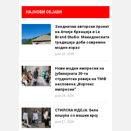
НАЈНОВИ ОБЈАВИ
Заеднички авторски проект
на Ателје Креација и Le
Brand Studio: Македонската
традиција доби современ
моден израз
јули 16, 2026
Нови модни импресии на
јубилејната 20-та
студентска ревија на ТМФ
насловена „Вортекс
импресии“
јуни 24, 2026
СТИЛСКА ИДЕЈА: Бела
кошула со машки крој
јуни 17, 2026