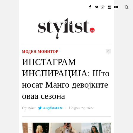
ДОМА
МОДА
СТИЛ
УБАВИНА
ЖИВОТ
КУЛТУРА
@РАБОТА
ГАЛЕРИЈА
ИЗЛОГ
КОНТАКТ
МОДЕН МОНИТОР
0
ИНСТАГРАМ
ИНСПИРАЦИЈА: Што
носат Манго девојките
оваа сезона
·
Од
stylist
@StylistMKD
На јуни 22, 2022