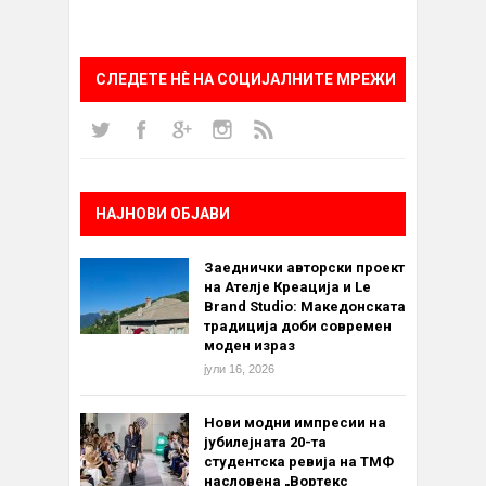
СЛЕДЕТЕ НÈ НА СОЦИЈАЛНИТЕ МРЕЖИ
НАЈНОВИ ОБЈАВИ
Заеднички авторски проект
на Ателје Креација и Le
Brand Studio: Македонската
традиција доби современ
моден израз
јули 16, 2026
Нови модни импресии на
јубилејната 20-та
студентска ревија на ТМФ
насловена „Вортекс