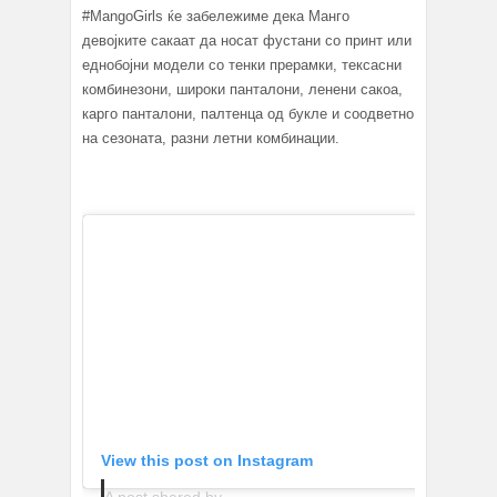
#MangoGirls ќе забележиме дека Манго
девојките сакаат да носат фустани со принт или
еднобојни модели со тенки прерамки, тексасни
комбинезони, широки панталони, ленени сакоа,
карго панталони, палтенца од букле и соодветно
на сезоната, разни летни комбинации.
View this post on Instagram