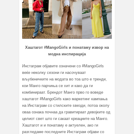
Хаштагот #MangoGirls и понатаму извор на
модна инспирација
Инстаграм објавите означени со #MangoGirls
веќе неколку сезони ги насочуваат
вљубеничките на модата во тоа што е тренди,
кои Манго парчиња се хит и како да ги
комбинираат. Брендот Манго прво го воведе
хаштагот #MangoGirls како маркетинг кампања
на Инстаграм со стилските ѕвезди, потоа околу
оваа ознака почнаа да гравитираат девојките од
целиот свет што ги сакаат креациите на Манго.
Хаштагот и и понатаму е актуелен, ако ги
разгледаме последните Инстаграм објави со