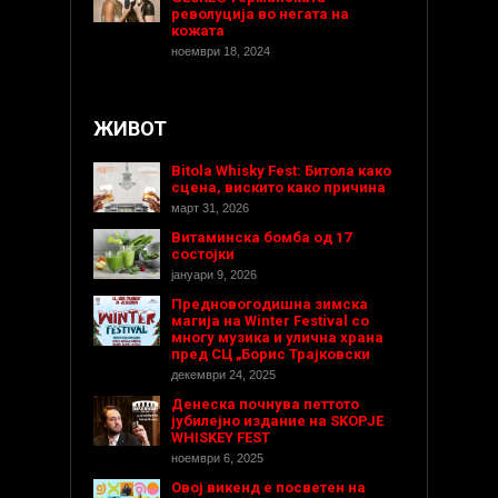
револуција во негата на
кожата
ноември 18, 2024
ЖИВОТ
Bitola Whisky Fest: Битола како
сцена, вискито како причина
март 31, 2026
Витаминска бомба од 17
состојки
јануари 9, 2026
Предновогодишнa зимска
магија на Winter Festival со
многу музика и улична храна
пред СЦ „Борис Трајковски
декември 24, 2025
Денеска почнува петтото
јубилејно издание на SKOPJE
WHISKEY FEST
ноември 6, 2025
Овој викенд е посветен на