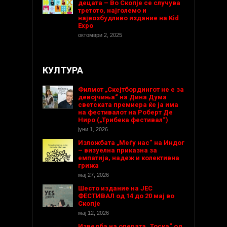
децата – Во Скопје се случува
третото, најголемо и
највозбудливо издание на Kid
Expo
октомври 2, 2025
КУЛТУРА
Филмот „Скејтбордингот не е за
девојчиња“ на Дина Дума
светската премиера ќе ја има
на фестивалот на Роберт Де
Ниро („Трибека фестивал“)
јуни 1, 2026
Изложбата „Меѓу нас“ на Индог
– визуелна приказна за
емпатија, надеж и колективна
грижа
мај 27, 2026
Шесто издание на ЈЕС
ФЕСТИВАЛ од 14 до 20 мај во
Скопје
мај 12, 2026
Изведба на операта „Тоска“ од