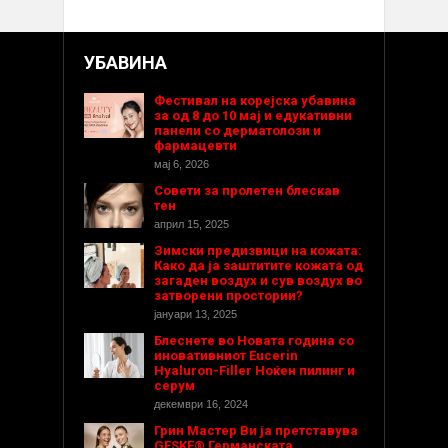
УБАВИНА
Фестивал на корејска убавина
за од 8 до 10 мај и едукативни
панели со дерматолози и
фармацевти
мај 6, 2026
Совети за пролетен блескав
тен
април 15, 2025
Зимски предизвици на кожата:
Како да ја заштитите кожата од
загаден воздух и сув воздух во
затворени простории?
јануари 13, 2025
Блеснете во Новата година со
иновативниот Eucerin
Hyaluron-Filler Ноќен пилинг и
серум
декември 16, 2024
Грин Мастер Ви ја претставува
GESKE® Германската