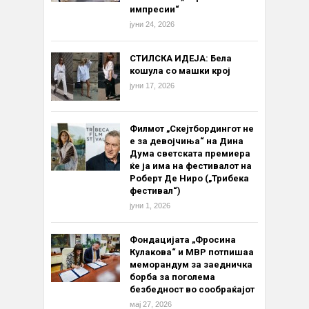
импресии“
јуни 24, 2026
СТИЛСКА ИДЕЈА: Бела
кошула со машки крој
јуни 17, 2026
Филмот „Скејтбордингот не
е за девојчиња“ на Дина
Дума светската премиера
ќе ја има на фестивалот на
Роберт Де Ниро („Трибека
фестивал“)
јуни 1, 2026
Фондацијата „Фросина
Кулакова“ и МВР потпишаа
меморандум за заедничка
борба за поголема
безбедност во сообраќајот
мај 27, 2026