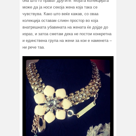
она што го прават другите. Мојата колекцијата
може да ја носи секоја жена која така се
чувствува. Како што веќе кажав, со оваа
колекција оставам слиен простор во која
внатрешната убавината на жената ќе дојде до
израз, и затоа сметам дека не постои конкретна
и единствена група на жени за кои е наменета –
ни рече таа.