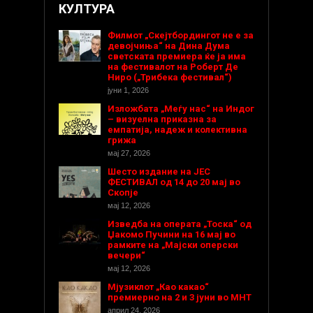
КУЛТУРА
Филмот „Скејтбордингот не е за
девојчиња“ на Дина Дума
светската премиера ќе ја има
на фестивалот на Роберт Де
Ниро („Трибека фестивал“)
јуни 1, 2026
Изложбата „Меѓу нас“ на Индог
– визуелна приказна за
емпатија, надеж и колективна
грижа
мај 27, 2026
Шесто издание на ЈЕС
ФЕСТИВАЛ од 14 до 20 мај во
Скопје
мај 12, 2026
Изведба на операта „Тоска“ од
Џакомо Пучини на 16 мај во
рамките на „Мајски оперски
вечери“
мај 12, 2026
Мјузиклот „Као какао“
премиерно на 2 и 3 јуни во МНТ
април 24, 2026