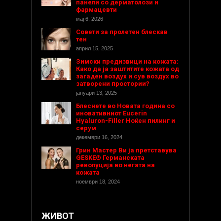
панели со дерматолози и
фармацевти
мај 6, 2026
Совети за пролетен блескав
тен
април 15, 2025
Зимски предизвици на кожата:
Како да ја заштитите кожата од
загаден воздух и сув воздух во
затворени простории?
јануари 13, 2025
Блеснете во Новата година со
иновативниот Eucerin
Hyaluron-Filler Ноќен пилинг и
серум
декември 16, 2024
Грин Мастер Ви ја претставува
GESKE® Германската
револуција во негата на
кожата
ноември 18, 2024
ЖИВОТ