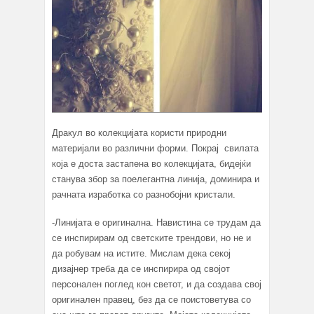
Дракул во колекцијата користи природни
материјали во различни форми. Покрај свилата
која е доста застапена во колекцијата, бидејќи
станува збор за поелегантна линија, доминира и
рачната изработка со разнобојни кристали.
-Линијата е оригинална. Навистина се трудам да
се инспирирам од светските трендови, но не и
да робувам на истите. Мислам дека секој
дизајнер треба да се инспирира од својот
персонален поглед кон светот, и да создава свој
оригинален правец, без да се поистоветува со