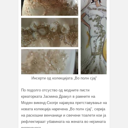
Инсерти од колекцијата „Во полн сјај“
По подолго отсуство од модните писти
креаторката Јасмина Дракул в рамните на
Моден викенд-Скопје најавува претставување на
новата колекција наречена „Во полн сјај“, серија
на раскошни венчаници и свечени тоалети кои ја
рефлектираат убавината на жената во нејзината
потполност.