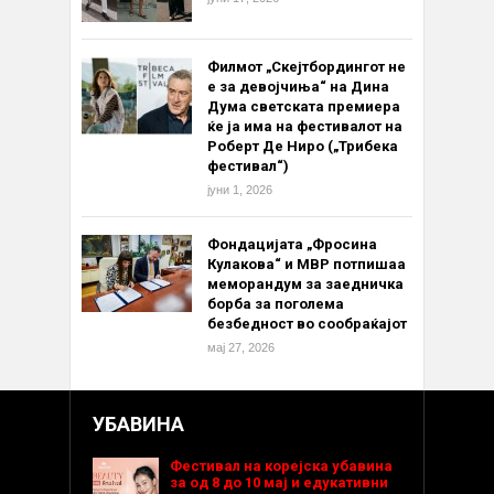
Филмот „Скејтбордингот не
е за девојчиња“ на Дина
Дума светската премиера
ќе ја има на фестивалот на
Роберт Де Ниро („Трибека
фестивал“)
јуни 1, 2026
Фондацијата „Фросина
Кулакова“ и МВР потпишаа
меморандум за заедничка
борба за поголема
безбедност во сообраќајот
мај 27, 2026
УБАВИНА
Фестивал на корејска убавина
за од 8 до 10 мај и едукативни