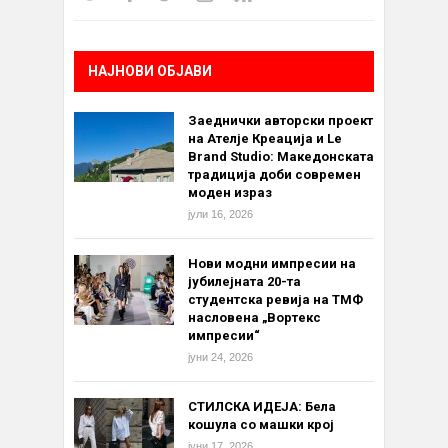
НАЈНОВИ ОБЈАВИ
Заеднички авторски проект
на Ателје Креација и Le
Brand Studio: Македонската
традиција доби современ
моден израз
јули 16, 2026
Нови модни импресии на
јубилејната 20-та
студентска ревија на ТМФ
насловена „Вортекс
импресии“
јуни 24, 2026
СТИЛСКА ИДЕЈА: Бела
кошула со машки крој
јуни 17, 2026