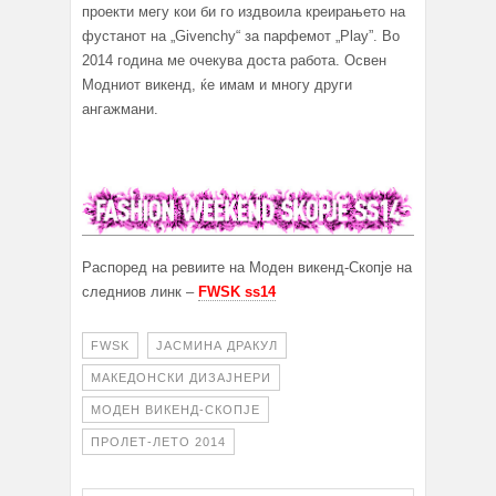
проекти мегу кои би го издвоила креирањето на
фустанот на „Givenchy“ за парфемот „Play”. Во
2014 година ме очекува доста работа. Освен
Модниот викенд, ќе имам и многу други
ангажмани.
Распоред на ревиите на Моден викенд-Скопје на
следниов линк –
FWSK ss14
FWSK
ЈАСМИНА ДРАКУЛ
МАКЕДОНСКИ ДИЗАЈНЕРИ
МОДЕН ВИКЕНД-СКОПЈЕ
ПРОЛЕТ-ЛЕТО 2014