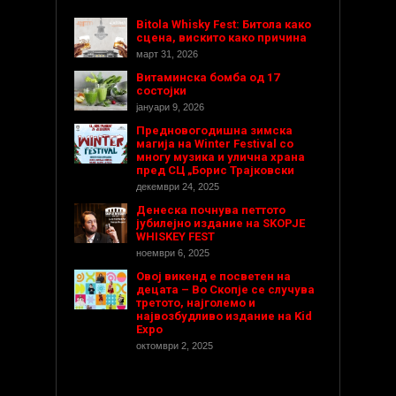
Bitola Whisky Fest: Битола како
сцена, вискито како причина
март 31, 2026
Витаминска бомба од 17
состојки
јануари 9, 2026
Предновогодишнa зимска
магија на Winter Festival со
многу музика и улична храна
пред СЦ „Борис Трајковски
декември 24, 2025
Денеска почнува петтото
јубилејно издание на SKOPJE
WHISKEY FEST
ноември 6, 2025
Овој викенд е посветен на
децата – Во Скопје се случува
третото, најголемо и
највозбудливо издание на Kid
Expo
октомври 2, 2025