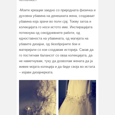
-Моите креации заедно со природната физичка и
духовна убавина на денешната жена, создаваат
убавина која зрачи во полн сјај. Токму затоа и
колекцијата го носи истото име. Инспирацијата
потекнува од секојдневните работи, од
едноставноста на убавината, од магијата на
убавите дизајни, од безобројните бои и
материјали со кои создавам историја. Сакав да
го постигнам балансот со оваа колекцијата, да
не наметнувам, туку да дозволам жената да ја
живее мојата колеција и да биде своја во истата
– изјави дизајнерката.