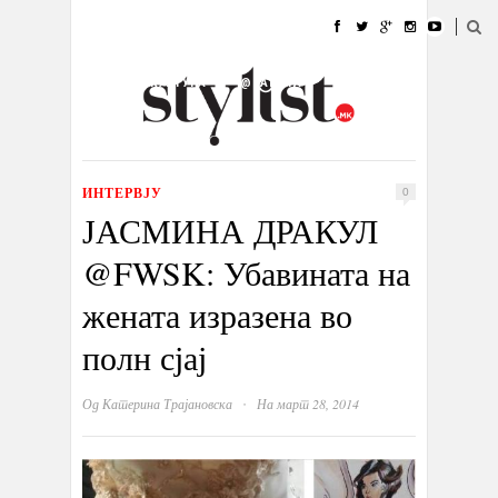
ДОМА
МОДА
СТИЛ
УБАВИНА
ЖИВОТ
КУЛТУРА
@РАБОТА
ГАЛЕРИЈА
ИЗЛОГ
КОНТАКТ
ИНТЕРВЈУ
0
ЈАСМИНА ДРАКУЛ
@FWSK: Убавината на
жената изразена во
полн сјај
·
Од
Катерина Трајановска
На март 28, 2014