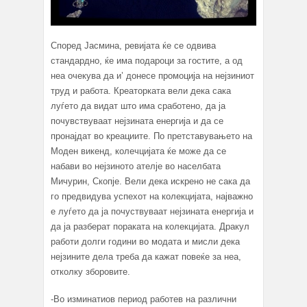
Според Јасмина, ревијата ќе се одвива
стандардно, ќе има подароци за гостите, а од
неа очекува да и’ донесе промоција на нејзиниот
труд и работа. Креаторката вели дека сака
луѓето да видат што има сработено, да ја
почувствуваат нејзината енергија и да се
пронајдат во креациите. По претставувањето на
Моден викенд, колечцијата ќе може да се
набави во нејзиното ателје во населбата
Мичурин, Скопје. Вели дека искрено не сака да
го предвидува успехот на колекцијата, најважно
е луѓето да ја почуствуваат нејзината енергија и
да ја разберат пораката на колекцијата. Дракул
работи долги години во модата и мисли дека
нејзините дела треба да кажат повеќе за неа,
отколку зборовите.
-Во изминатиов период работев на различни