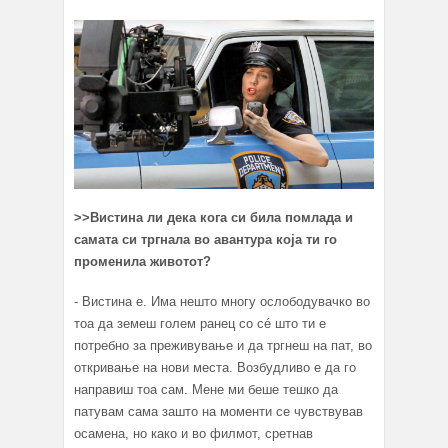
>>
Вистина ли дека кога си била помлада и
самата си тргнала во авантура која
ти го
променила животот?
- Вистина е. Има нешто многу ослободувачко во
тоа да земеш голем ранец со сé што ти е
потребно за преживување и да тргнеш на пат, во
откривање на нови места. Возбудливо е да го
направиш тоа сам. Мене ми беше тешко да
патувам сама зашто на моменти се чувствував
осамена, но како и во филмот, сретнав