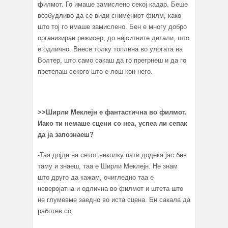
филмот. Го имаше замислено секој кадар. Беше
возбудливо да се види снимениот филм, како
што тој го имаше замислено. Бен е многу добро
организиран режисер, до најситните детали, што
е одлично. Внесе толку топлина во улогата на
Волтер, што само сакаш да го прегрнеш и да го
претепаш секого што е лош кон него.
>>
Ширли Меклејн е фантастична во филмот.
Иако ти немаше сцени со неа, успеа ли сепак
да ја запознаеш?
-Таа дојде на сетот неколку пати додека јас бев
таму и знаеш, таа е Ширли Меклејн. Не знам
што друго да кажам, очигледно таа е
неверојатна и одлична во филмот и штета што
не глумевме заедно во иста сцена. Би сакала да
работев со