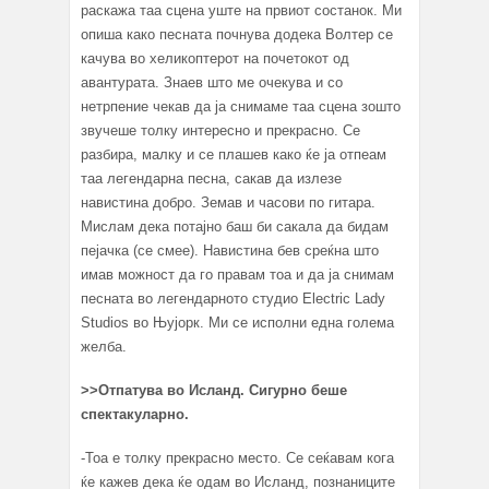
раскажа таа сцена уште на првиот состанок. Ми
опиша како песната почнува додека Волтер се
качува во хеликоптерот на почетокот од
авантурата. Знаев што ме очекува и со
нетрпение чекав да ја снимаме таа сцена зошто
звучеше толку интересно и прекрасно. Се
разбира, малку и се плашев како ќе ја отпеам
таа легендарна песна, сакав да излезе
навистина добро. Земав и часови по гитара.
Мислам дека потајно баш би сакала да бидам
пејачка (се смее). Навистина бев среќна што
имав можност да го правам тоа и да ја снимам
песната во легендарното студио Electric Lady
Studios во Њујорк. Ми се исполни една голема
желба.
>>
Отпатува во Исланд. Сигурно беше
спектакуларно.
-Тоа е толку прекрасно место. Се сеќавам кога
ќе кажев дека ќе одам во Исланд, познаниците