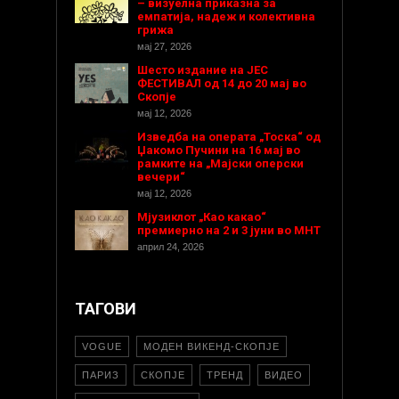
– визуелна приказна за
емпатија, надеж и колективна
грижа
мај 27, 2026
Шесто издание на ЈЕС
ФЕСТИВАЛ од 14 до 20 мај во
Скопје
мај 12, 2026
Изведба на операта „Тоска“ од
Џакомо Пучини на 16 мај во
рамките на „Мајски оперски
вечери“
мај 12, 2026
Мјузиклот „Као какао“
премиерно на 2 и 3 јуни во МНТ
април 24, 2026
ТАГОВИ
VOGUE
МОДЕН ВИКЕНД-СКОПЈЕ
ПАРИЗ
СКОПЈЕ
ТРЕНД
ВИДЕО