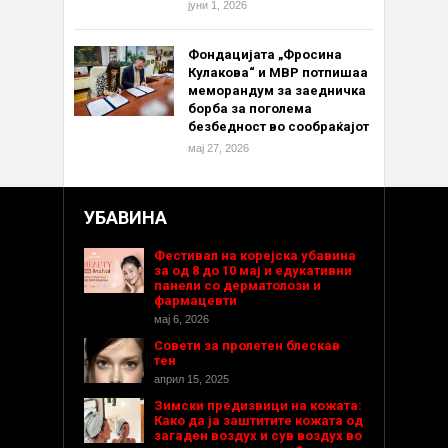
јуни 1, 2026
Фондацијата „Фросина
Кулакова“ и МВР потпишаа
меморандум за заедничка
борба за поголема
безбедност во сообраќајот
мај 27, 2026
УБАВИНА
Фестивал на корејска убавина
за од 8 до 10 мај и едукативни
панели со дерматолози и
фармацевти
мај 6, 2026
Совети за пролетен блескав
тен
април 15, 2025
Зимски предизвици на кожата:
Како да ја заштитите кожата од
загаден воздух и сув воздух во