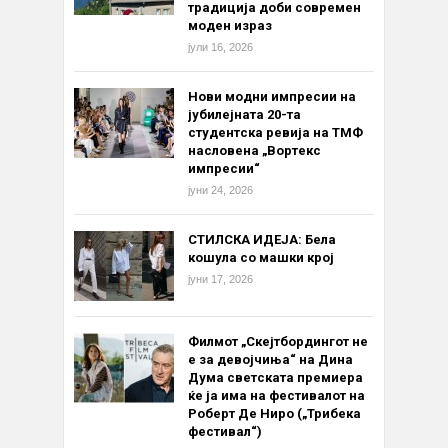
традиција доби современ
моден израз
јули 16, 2026
Нови модни импресии на
јубилејната 20-та
студентска ревија на ТМФ
насловена „Вортекс
импресии“
јуни 24, 2026
СТИЛСКА ИДЕЈА: Бела
кошула со машки крој
јуни 17, 2026
Филмот „Скејтбордингот не
е за девојчиња“ на Дина
Дума светската премиера
ќе ја има на фестивалот на
Роберт Де Ниро („Трибека
фестивал“)