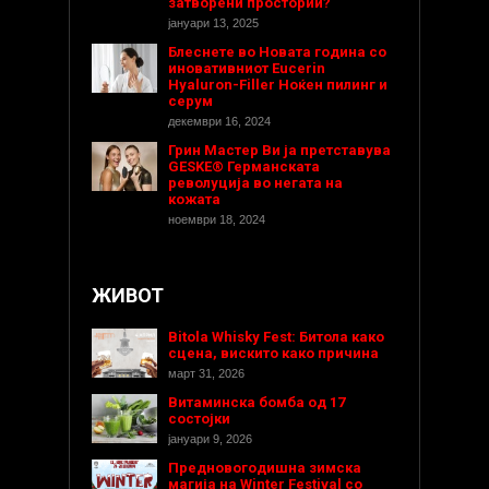
затворени простории?
јануари 13, 2025
Блеснете во Новата година со
иновативниот Eucerin
Hyaluron-Filler Ноќен пилинг и
серум
декември 16, 2024
Грин Мастер Ви ја претставува
GESKE® Германската
револуција во негата на
кожата
ноември 18, 2024
ЖИВОТ
Bitola Whisky Fest: Битола како
сцена, вискито како причина
март 31, 2026
Витаминска бомба од 17
состојки
јануари 9, 2026
Предновогодишнa зимска
магија на Winter Festival со