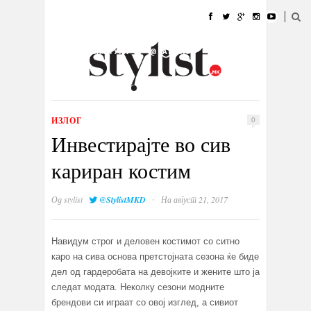
ДОМА
МОДА
СТИЛ
УБАВИНА
ЖИВОТ
КУЛТУРА
@РАБОТА
ГАЛЕРИЈА
ИЗЛОГ
КОНТАКТ
ИЗЛОГ
0
Инвестирајте во сив
кариран костим
·
Од
stylist
@StylistMKD
На август 21, 2017
Навидум строг и деловен костимот со ситно
каро на сива основа претстојната сезона ќе биде
дел од гардеробата на девојките и жените што ја
следат модата. Неколку сезони модните
брендови си играат со овој изглед, a сивиот