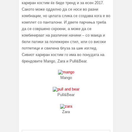
кариран костим ќе биде тренд и за есен 2017.
Сакото може одделно да се носи во разни
комбнации, но целата слика се создава кога е во
комплет со панталони. И двете парчиња треба
да се совршено скроени, а може да се
комбинираат на различни начини – со маица и
бели патики за полежерен стил, или со високи
потпетици и свилена блуза за шик изглед.
Сивиот кариран костим го има во понудата на
брендовите Mango, Zara и Pull&Bear.
Mango
Pull&Bear
Zara