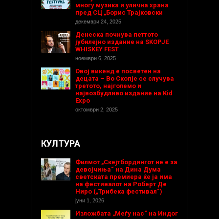
многу музика и улична храна
пред СЦ „Борис Трајковски
декември 24, 2025
Денеска почнува петтото
јубилејно издание на SKOPJE
WHISKEY FEST
ноември 6, 2025
Овој викенд е посветен на
децата – Во Скопје се случува
третото, најголемо и
највозбудливо издание на Kid
Expo
октомври 2, 2025
КУЛТУРА
Филмот „Скејтбордингот не е за
девојчиња“ на Дина Дума
светската премиера ќе ја има
на фестивалот на Роберт Де
Ниро („Трибека фестивал“)
јуни 1, 2026
Изложбата „Меѓу нас“ на Индог