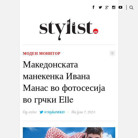
ДОМА
МОДА
СТИЛ
УБАВИНА
ЖИВОТ
КУЛТУРА
@РАБОТА
ГАЛЕРИЈА
ИЗЛОГ
КОНТАКТ
МОДЕН МОНИТОР
0
Македонската
манекенка Ивана
Манас во фотосесија
во грчки Elle
·
Од
stylist
@StylistMKD
На јули 7, 2023