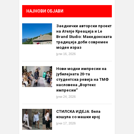
НАЈНОВИ ОБЈАВИ
Заеднички авторски проект
на Ателје Креација и Le
Brand Studio: Македонската
традиција доби современ
моден израз
јули 16, 2026
Нови модни импресии на
јубилејната 20-та
студентска ревија на ТМФ
насловена „Вортекс
импресии“
јуни 24, 2026
СТИЛСКА ИДЕЈА: Бела
кошула со машки крој
јуни 17, 2026