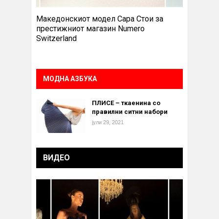
Македонскиот модел Сара Стои за
престижниот магазин Numero
Switzerland
МОДНА АЗБУКА
ПЛИСЕ – ткаенина со
правилни ситни набори
јули 29, 2021
ВИДЕО