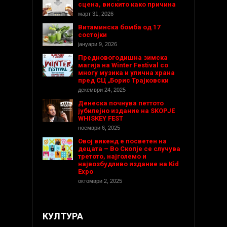
сцена, вискито како причина
март 31, 2026
Витаминска бомба од 17
состојки
јануари 9, 2026
Предновогодишнa зимска
магија на Winter Festival со
многу музика и улична храна
пред СЦ „Борис Трајковски
декември 24, 2025
Денеска почнува петтото
јубилејно издание на SKOPJE
WHISKEY FEST
ноември 6, 2025
Овој викенд е посветен на
децата – Во Скопје се случува
третото, најголемо и
највозбудливо издание на Kid
Expo
октомври 2, 2025
КУЛТУРА