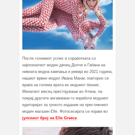
После големиот успех и соработката со
најпознатиот моден двоец Долче и Габана на
нивната модна кампања и ревија во 2021 година,
нашиот врвен модел Ивана Манас повторно се
враќа на голема врата во модниот бизнис.
Минатиот месец престојуваше во Атина, па
покрај другите ангажмани го изработи модниот
едиторијал за грчкото издание на престижниот
моден магазин Elle. Фотосесијата се појави во
јулскиот број на Elle Greece
.