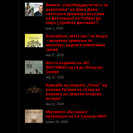
Филмот „Скејтбордингот не е за
девојчиња“ на Дина Дума
светската премиера ќе ја има
на фестивалот на Роберт Де
Ниро („Трибека фестивал“)
јуни 1, 2026
Изложбата „Меѓу нас“ на Индог
– визуелна приказна за
емпатија, надеж и колективна
грижа
мај 27, 2026
Шесто издание на ЈЕС
ФЕСТИВАЛ од 14 до 20 мај во
Скопје
мај 12, 2026
Изведба на операта „Тоска“ од
Џакомо Пучини на 16 мај во
рамките на „Мајски оперски
вечери“
мај 12, 2026
Мјузиклот „Као какао“
премиерно на 2 и 3 јуни во МНТ
април 24, 2026