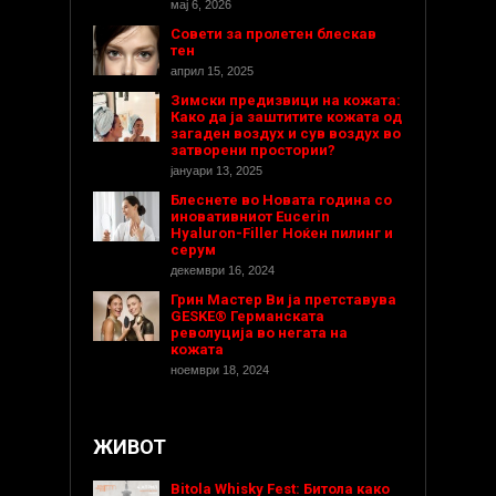
мај 6, 2026
Совети за пролетен блескав
тен
април 15, 2025
Зимски предизвици на кожата:
Како да ја заштитите кожата од
загаден воздух и сув воздух во
затворени простории?
јануари 13, 2025
Блеснете во Новата година со
иновативниот Eucerin
Hyaluron-Filler Ноќен пилинг и
серум
декември 16, 2024
Грин Мастер Ви ја претставува
GESKE® Германската
револуција во негата на
кожата
ноември 18, 2024
ЖИВОТ
Bitola Whisky Fest: Битола како