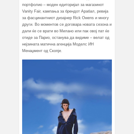
портфолио – моден едиторијал за магазинот
Vanity Fair, кампања за брендот Арабал, ревија
за фасцинантниот дизајнер Rick Owens и многу
други. Во моментов се договара новата сезона и
дали ќе се врати во Милано или пак овој пат ќе
отиде за Париз, останува да видиме – велат од
нејзината матична агенција Моделс ИН
Менаџмент од Скопје.