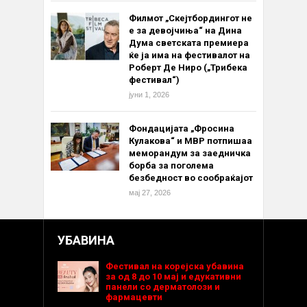
Филмот „Скејтбордингот не
е за девојчиња“ на Дина
Дума светската премиера
ќе ја има на фестивалот на
Роберт Де Ниро („Трибека
фестивал“)
јуни 1, 2026
Фондацијата „Фросина
Кулакова“ и МВР потпишаа
меморандум за заедничка
борба за поголема
безбедност во сообраќајот
мај 27, 2026
УБАВИНА
Фестивал на корејска убавина
за од 8 до 10 мај и едукативни
панели со дерматолози и
фармацевти