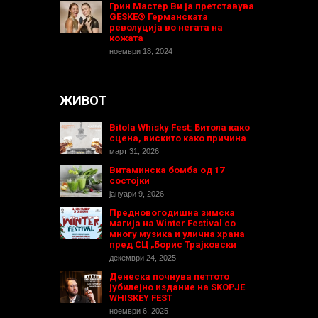
Грин Мастер Ви ја претставува
GESKE® Германската
револуција во негата на
кожата
ноември 18, 2024
ЖИВОТ
Bitola Whisky Fest: Битола како
сцена, вискито како причина
март 31, 2026
Витаминска бомба од 17
состојки
јануари 9, 2026
Предновогодишнa зимска
магија на Winter Festival со
многу музика и улична храна
пред СЦ „Борис Трајковски
декември 24, 2025
Денеска почнува петтото
јубилејно издание на SKOPJE
WHISKEY FEST
ноември 6, 2025