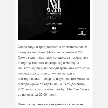
Овааа година традиционално по четврти пат ќе
се одржи настанот „Мажи на годината 2021“.
Секоја година настанот се одржува последната
среда од месецот ноември кој е месец на
машкото здравје, но поради тргичната автобуска
несреќа која што се случи во Бугарија,
овогодинешниот избор на најуспешните мажи во
Македонија ќе се одржи на на 14-ти декември,
2021 во хотелот „Double Tree by Hilton“ во Скопје
со почеток од 20:00 часот.
Иако покрај светската пандемија сè уште не