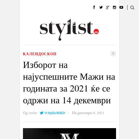
ДОМА
МОДА
СТИЛ
УБАВИНА
ЖИВОТ
КУЛТУРА
@РАБОТА
ГАЛЕРИЈА
ИЗЛОГ
КОНТАКТ
КАЛЕИДОСКОП
0
Изборот на
најуспешните Мажи на
годината за 2021 ќе се
одржи на 14 декември
·
Од
stylist
@StylistMKD
На декември 6, 2021