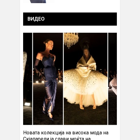
ВИДЕО
Новата колекција на висока мода на
Скјапарели ја слави моќта на