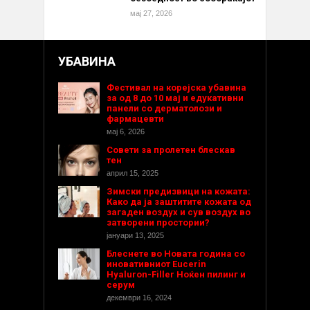
мај 27, 2026
УБАВИНА
Фестивал на корејска убавина
за од 8 до 10 мај и едукативни
панели со дерматолози и
фармацевти
мај 6, 2026
Совети за пролетен блескав
тен
април 15, 2025
Зимски предизвици на кожата:
Како да ја заштитите кожата од
загаден воздух и сув воздух во
затворени простории?
јануари 13, 2025
Блеснете во Новата година со
иновативниот Eucerin
Hyaluron-Filler Ноќен пилинг и
серум
декември 16, 2024