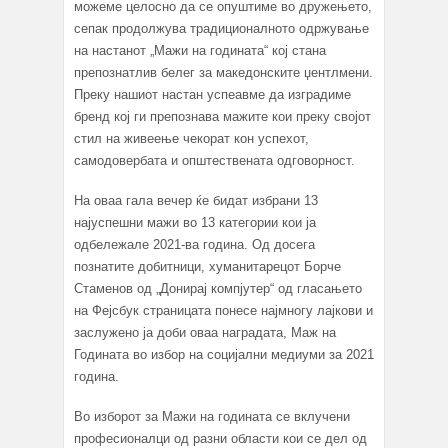
можеме целосно да се опуштиме во дружењето,
сепак продолжува традиционалното одржување
на настанот „Мажи на годината“ кој стана
препознатлив белег за македонските џентлмени.
Преку нашиот настан успеавме да изградиме
бренд кој ги препознава мажите кои преку својот
стил на живеење чекорат кон успехот,
самодовербата и општествената одговорност.
На оваа гала вечер ќе бидат избрани 13
најуспешни мажи во 13 категории кои ја
одбележале 2021-ва година. Од досега
познатите добитници, хуманитарецот Борче
Стаменов од „Донирај компјутер“ од гласањето
на Фејсбук страницата понесе најмногу лајкови и
заслужено ја доби оваа наградата, Маж на
Годината во избор на социјални медиуми за 2021
година.
Во изборот за Мажи на годината се вклучени
професионалци од разни области кои се дел од