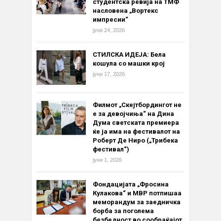
студентска ревија на ТМФ
насловена „Вортекс
импресии“
јуни 24, 2026
СТИЛСКА ИДЕЈА: Бела
кошула со машки крој
јуни 17, 2026
Филмот „Скејтбордингот не
е за девојчиња“ на Дина
Дума светската премиера
ќе ја има на фестивалот на
Роберт Де Ниро („Трибека
фестивал“)
јуни 1, 2026
Фондацијата „Фросина
Кулакова“ и МВР потпишаа
меморандум за заедничка
борба за поголема
безбедност во сообраќајот