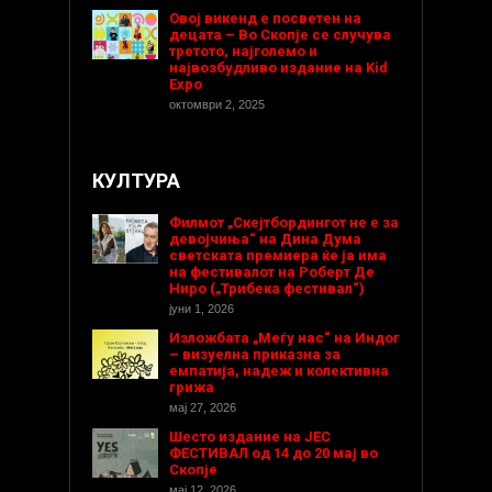
Овој викенд е посветен на
децата – Во Скопје се случува
третото, најголемо и
највозбудливо издание на Kid
Expo
октомври 2, 2025
КУЛТУРА
Филмот „Скејтбордингот не е за
девојчиња“ на Дина Дума
светската премиера ќе ја има
на фестивалот на Роберт Де
Ниро („Трибека фестивал“)
јуни 1, 2026
Изложбата „Меѓу нас“ на Индог
– визуелна приказна за
емпатија, надеж и колективна
грижа
мај 27, 2026
Шесто издание на ЈЕС
ФЕСТИВАЛ од 14 до 20 мај во
Скопје
мај 12, 2026