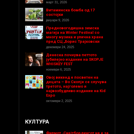
март 31, 2026
Витаминска бомба од 17
состојки
јануари 9, 2026
Предновогодишнa зимска
магија на Winter Festival со
многу музика и улична храна
пред СЦ „Борис Трајковски
декември 24, 2025
Денеска почнува петтото
јубилејно издание на SKOPJE
WHISKEY FEST
ноември 6, 2025
Овој викенд е посветен на
децата – Во Скопје се случува
третото, најголемо и
највозбудливо издание на Kid
Expo
октомври 2, 2025
КУЛТУРА
Филмот „Скејтбордингот не е за