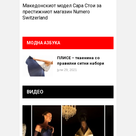
Македонскиот модел Сара Стои за
престижниот магазин Numero
Switzerland
МОДНА АЗБУКА
ПЛИСЕ – ткаенина со
правилни ситни набори
јули 29, 2021
ВИДЕО