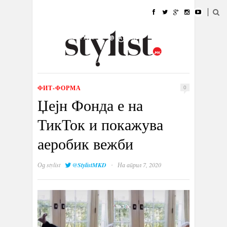
ДОМА
МОДА
СТИЛ
УБАВИНА
ЖИВОТ
КУЛТУРА
@РАБОТА
ГАЛЕРИЈА
ИЗЛОГ
КОНТАКТ
ФИТ-ФОРМА
0
Џејн Фонда е на
ТикТок и покажува
аеробик вежби
·
Од
stylist
@StylistMKD
На април 7, 2020