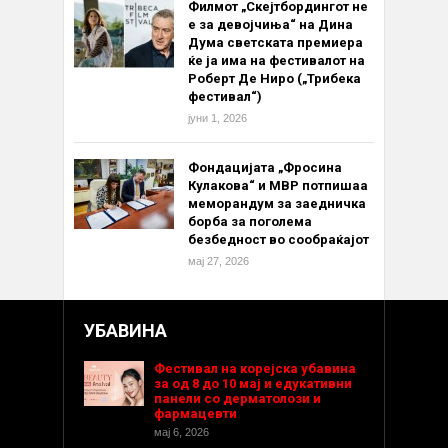
Филмот „Скејтбордингот не
е за девојчиња“ на Дина
Дума светската премиера
ќе ја има на фестивалот на
Роберт Де Ниро („Трибека
фестивал“)
јуни 1, 2026
Фондацијата „Фросина
Кулакова“ и МВР потпишаа
меморандум за заедничка
борба за поголема
безбедност во сообраќајот
мај 27, 2026
УБАВИНА
Фестивал на корејска убавина
за од 8 до 10 мај и едукативни
панели со дерматолози и
фармацевти
мај 6, 2026