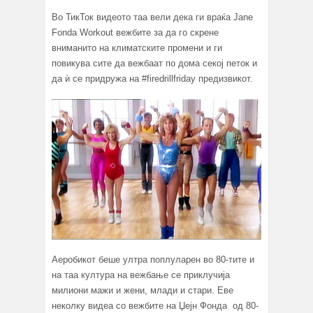
Во ТикТок видеото таа вели дека ги враќа Jane
Fonda Workout вежбите за да го скрене
вниманито на климатските промени и ги
повикува сите да вежбаат по дома секој петок и
да ѝ се придружа на #firedrillfriday предизвикот.
Аеробикот беше ултра поплуларен во 80-тите и
на таа култура на вежбање се приклучија
милиони мажи и жени, млади и стари. Еве
неколку видеа со вежбите на Џејн Фонда од 80-