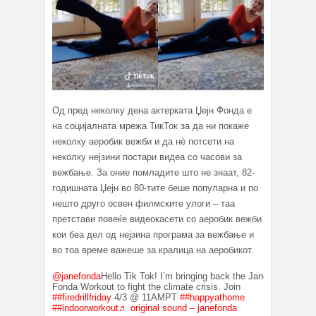
Од пред неколку дена актерката Џејн Фонда е
на социјалната мрежа ТикТок за да ни покаже
неколку аеробик вежби и да нè потсети на
неколку нејзини постари видеа со часови за
вежбање. За оние помладите што не знаат, 82-
годишната Џејн во 80-тите беше популарна и по
нешто друго освен филмските улоги – таа
претстави повеќе видеокасети со аеробик вежби
кои беа дел од нејзина програма за вежбање и
во тоа време важеше за кралица на аеробикот.
@janefonda
Hello Tik Tok! I’m bringing back the Jane
Fonda Workout to fight the climate crisis. Join
##firedrillfriday
4/3 @ 11AMPT
##happyathome
##indoorworkout
♬ original sound – janefonda