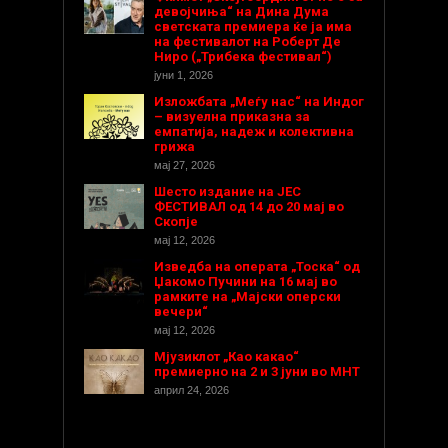
девојчиња“ на Дина Дума
светската премиера ќе ја има
на фестивалот на Роберт Де
Ниро („Трибека фестивал“)
јуни 1, 2026
Изложбата „Меѓу нас“ на Индог
– визуелна приказна за
емпатија, надеж и колективна
грижа
мај 27, 2026
Шесто издание на ЈЕС
ФЕСТИВАЛ од 14 до 20 мај во
Скопје
мај 12, 2026
Изведба на операта „Тоска“ од
Џакомо Пучини на 16 мај во
рамките на „Мајски оперски
вечери“
мај 12, 2026
Мјузиклот „Као какао“
премиерно на 2 и 3 јуни во МНТ
април 24, 2026