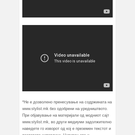
*Не е дозволено пренесување на содржината на
www.stylist.mk без одобрени на уредништвото.
При објавување на материјали од модниот сајт
www.stylist.mk, во други медиуми задолжително
наведете го изворот од кој е преземен текстот и