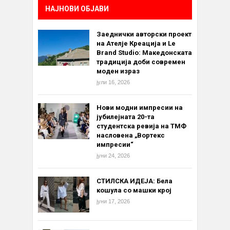
НАЈНОВИ ОБЈАВИ
Заеднички авторски проект
на Ателје Креација и Le
Brand Studio: Македонската
традиција доби современ
моден израз
јули 16, 2026
Нови модни импресии на
јубилејната 20-та
студентска ревија на ТМФ
насловена „Вортекс
импресии“
јуни 24, 2026
СТИЛСКА ИДЕЈА: Бела
кошула со машки крој
јуни 17, 2026