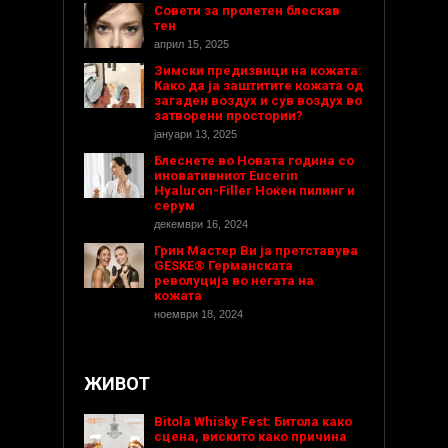
Совети за пролетен блескав
тен
април 15, 2025
Зимски предизвици на кожата:
Како да ја заштитите кожата од
загаден воздух и сув воздух во
затворени простории?
јануари 13, 2025
Блеснете во Новата година со
иновативниот Eucerin
Hyaluron-Filler Ноќен пилинг и
серум
декември 16, 2024
Грин Мастер Ви ја претставува
GESKE® Германската
револуција во негата на
кожата
ноември 18, 2024
ЖИВОТ
Bitola Whisky Fest: Битола како
сцена, вискито како причина