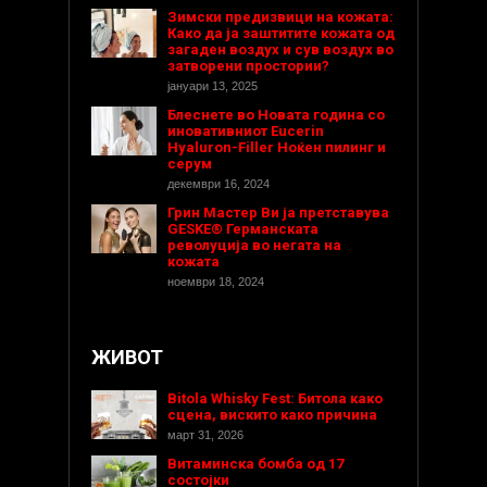
Зимски предизвици на кожата:
Како да ја заштитите кожата од
загаден воздух и сув воздух во
затворени простории?
јануари 13, 2025
Блеснете во Новата година со
иновативниот Eucerin
Hyaluron-Filler Ноќен пилинг и
серум
декември 16, 2024
Грин Мастер Ви ја претставува
GESKE® Германската
револуција во негата на
кожата
ноември 18, 2024
ЖИВОТ
Bitola Whisky Fest: Битола како
сцена, вискито како причина
март 31, 2026
Витаминска бомба од 17
состојки