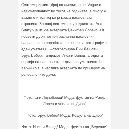
Септемврискиот број на американски Vogue е
најисчекуваниот во текот на годината, a многу е
важно e и тоа кој ќе ја краси насловната
страница. За овој септември уредничката Ана
Винтур ја избра актерката Џенифер Лоренс и ѝ
посвети дури четири различни насловни
направени во соработка со неколку фотографи и
еден уметници. Фотографираа Ени Лејбовиц,
Брус Бебер, тандемот Инез и Винод, а едната
верзија на насловната е дело на уметникот Џон
Карин која ја наслика актерката по примерот на
ренесансните дела.
Фото: Ени Лејнобовиц/ Мода: фустан на Ралф
Лорен и чевли на „Диор“
Фото: Брус Вебер/ Мода: Кошула на „Диор“
Фото: Инез и Винод/ Мода: фустан на „Версаче“