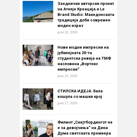
Заеднички авторски проект
на Ателје Креација и Le
Brand Studio: Македонската
традиција доби современ
моден израз
јули 16, 2026
Нови модни импресии на
јубилејната 20-та
студентска ревија на ТМФ
насловена „Вортекс
импресии“
јуни 24, 2026
СТИЛСКА ИДЕЈА: Бела
кошула со машки крој
јуни 17, 2026
Филмот „Скејтбордингот не
е за девојчиња“ на Дина
Дума светската премиера