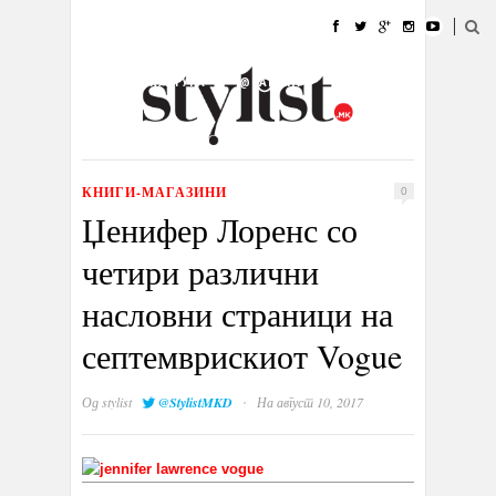
ДОМА
МОДА
СТИЛ
УБАВИНА
ЖИВОТ
КУЛТУРА
@РАБОТА
ГАЛЕРИЈА
ИЗЛОГ
КОНТАКТ
КНИГИ-МАГАЗИНИ
0
Џенифер Лоренс со
четири различни
насловни страници на
септемврискиот Vogue
·
Од
stylist
@StylistMKD
На август 10, 2017