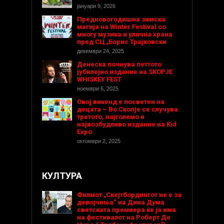
јануари 9, 2026
Предновогодишнa зимска
магија на Winter Festival со
многу музика и улична храна
пред СЦ „Борис Трајковски
декември 24, 2025
Денеска почнува петтото
јубилејно издание на SKOPJE
WHISKEY FEST
ноември 6, 2025
Овој викенд е посветен на
децата – Во Скопје се случува
третото, најголемо и
највозбудливо издание на Kid
Expo
октомври 2, 2025
КУЛТУРА
Филмот „Скејтбордингот не е за
девојчиња“ на Дина Дума
светската премиера ќе ја има
на фестивалот на Роберт Де