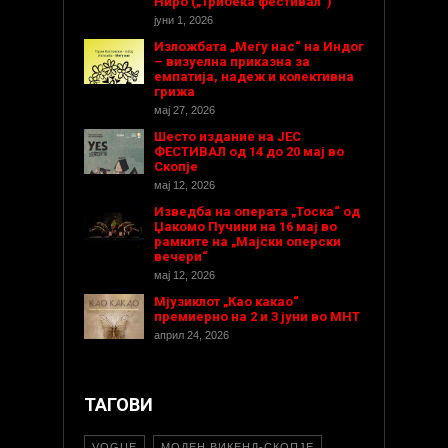
Ниро („Трибека фестивал“)
јуни 1, 2026
Изложбата „Меѓу нас“ на Индог
– визуелна приказна за
емпатија, надеж и колективна
грижа
мај 27, 2026
Шесто издание на ЈЕС
ФЕСТИВАЛ од 14 до 20 мај во
Скопје
мај 12, 2026
Изведба на операта „Тоска“ од
Џакомо Пучини на 16 мај во
рамките на „Мајски оперски
вечери“
мај 12, 2026
Мјузиклот „Као какао“
премиерно на 2 и 3 јуни во МНТ
април 24, 2026
ТАГОВИ
VOGUE
МОДЕН ВИКЕНД-СКОПЈЕ