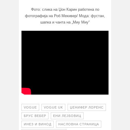
Фото: слика на Џон Карин работена по
фотографија на Роб Мекивер/ Мода: фустан,
шапка и чанта на „Миу Миу“
VOGUE
VOGUE UK
ЏЕНИФЕР ЛОРЕНС
БРУС ВЕБЕР
ЕНИ ЛЕЈБОВИЦ
ИНЕЗ И ВИНОД
НАСЛОВНА СТРАНИЦА