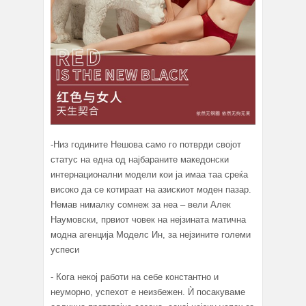
-Низ годините Нешова само го потврди својот
статус на една од најбараните македонски
интернационални модели кои ја имаа таа среќа
високо да се котираат на азискиот моден пазар.
Немав нималку сомнеж за неа – вели Алек
Наумовски, првиот човек на нејзината матична
модна агенција Моделс Ин, за нејзините големи
успеси
- Кога некој работи на себе константно и
неуморно, успехот е неизбежен. Ѝ посакуваме