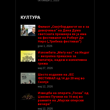
октомври 2, 2025
КУЛТУРА
Филмот „Скејтбордингот не е за
девојчиња“ на Дина Дума
светската премиера ќе ја има
на фестивалот на Роберт Де
Ниро („Трибека фестивал“)
јуни 1, 2026
Изложбата „Меѓу нас“ на Индог
– визуелна приказна за
емпатија, надеж и колективна
грижа
мај 27, 2026
Шесто издание на ЈЕС
ФЕСТИВАЛ од 14 до 20 мај во
Скопје
мај 12, 2026
Изведба на операта „Тоска“ од
Џакомо Пучини на 16 мај во
рамките на „Мајски оперски
вечери“
мај 12, 2026