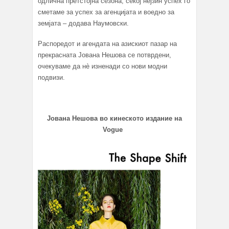
одлична претстојна сезона, секој нејзин успех го
сметаме за успех за агенцијата и воедно за
земјата – додава Наумовски.
Распоредот и агендата на азискиот пазар на
прекрасната Јована Нешова се потврдени,
очекуваме да нè изненади со нови модни
подвизи.
Јована Нешова во кинеското издание нa
Vogue