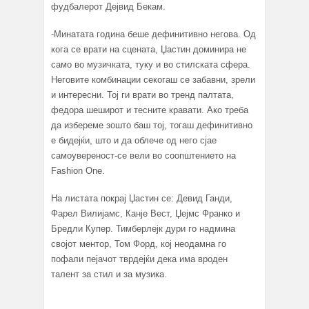
фудбалерот Дејвид Бекам.
-Минатата година беше дефинитивно негова. Од
кога се врати на сцената, Џастин доминира не
само во музичката, туку и во стилската сфера.
Неговите комбинации секогаш се забавни, зрели
и интересни. Тој ги врати во тренд палтата,
федора шеширот и тесните кравати. Ако треба
да избереме зошто баш тој, тогаш дефинитивно
е бидејќи, што и да облече од него сјае
самоувереност-се вели во соопштението на
Fashion One.
На листата покрај Џастин се: Девид Ганди,
Фарел Вилијамс, Канје Вест, Џејмс Франко и
Бредли Купер. Тимберлејк дури го надмина
својот ментор, Том Форд, кој неодамна го
пофали пејачот тврдејќи дека има вроден
талент за стил и за музика.