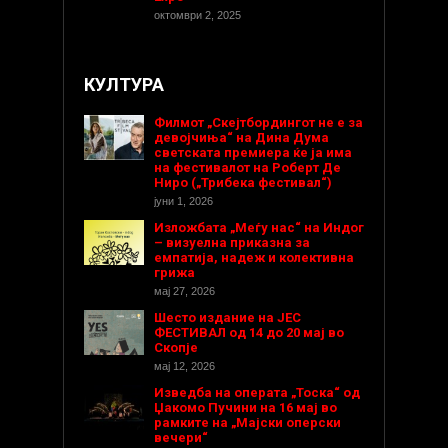
октомври 2, 2025
КУЛТУРА
Филмот „Скејтбордингот не е за
девојчиња“ на Дина Дума
светската премиера ќе ја има
на фестивалот на Роберт Де
Ниро („Трибека фестивал“)
јуни 1, 2026
Изложбата „Меѓу нас“ на Индог
– визуелна приказна за
емпатија, надеж и колективна
грижа
мај 27, 2026
Шесто издание на ЈЕС
ФЕСТИВАЛ од 14 до 20 мај во
Скопје
мај 12, 2026
Изведба на операта „Тоска“ од
Џакомо Пучини на 16 мај во
рамките на „Мајски оперски
вечери“