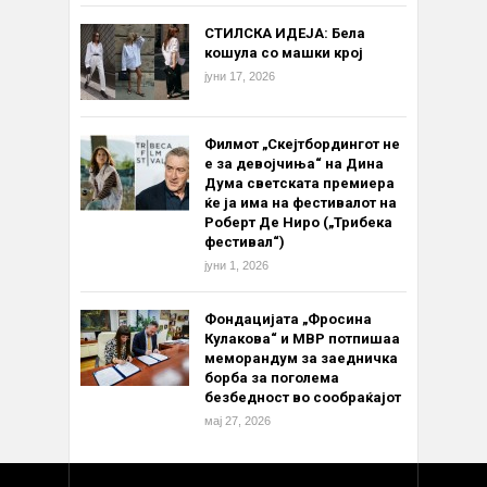
СТИЛСКА ИДЕЈА: Бела
кошула со машки крој
јуни 17, 2026
Филмот „Скејтбордингот не
е за девојчиња“ на Дина
Дума светската премиера
ќе ја има на фестивалот на
Роберт Де Ниро („Трибека
фестивал“)
јуни 1, 2026
Фондацијата „Фросина
Кулакова“ и МВР потпишаа
меморандум за заедничка
борба за поголема
безбедност во сообраќајот
мај 27, 2026