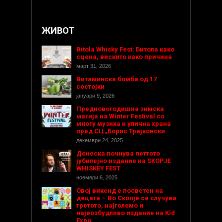
ЖИВОТ
Bitola Whisky Fest: Битола како
сцена, вискито како причина
март 31, 2026
Витаминска бомба од 17
состојки
јануари 9, 2026
Предновогодишнa зимска
магија на Winter Festival со
многу музика и улична храна
пред СЦ „Борис Трајковски
декември 24, 2025
Денеска почнува петтото
јубилејно издание на SKOPJE
WHISKEY FEST
ноември 6, 2025
Овој викенд е посветен на
децата – Во Скопје се случува
третото, најголемо и
највозбудливо издание на Kid
Expo