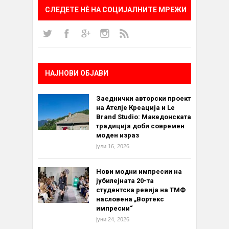
СЛЕДЕТЕ НÈ НА СОЦИЈАЛНИТЕ МРЕЖИ
НАЈНОВИ ОБЈАВИ
Заеднички авторски проект
на Ателје Креација и Le
Brand Studio: Македонската
традиција доби современ
моден израз
јули 16, 2026
Нови модни импресии на
јубилејната 20-та
студентска ревија на ТМФ
насловена „Вортекс
импресии“
јуни 24, 2026