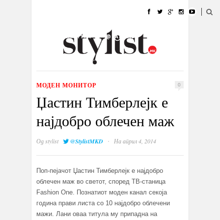
ДОМА
МОДА
СТИЛ
УБАВИНА
ЖИВОТ
КУЛТУРА
@РАБОТА
ГАЛЕРИЈА
ИЗЛОГ
КОНТАКТ
МОДЕН МОНИТОР
0
Џастин Тимберлејк е
најдобро облечен маж
·
Од
stylist
@StylistMKD
На април 4, 2014
Поп-пејачот Џастин Тимберлејк е најдобро
облечен маж во светот, според ТВ-станица
Fashion One. Познатиот моден канал секоја
година прави листа со 10 најдобро облечени
мажи. Лани оваа титула му припадна на