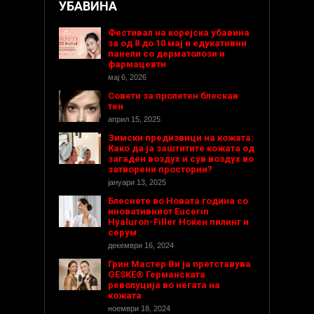
УБАВИНА
Фестивал на корејска убавина
за од 8 до 10 мај и едукативни
панели со дерматолози и
фармацевти
мај 6, 2026
Совети за пролетен блескав
тен
април 15, 2025
Зимски предизвици на кожата:
Како да ја заштитите кожата од
загаден воздух и сув воздух во
затворени простории?
јануари 13, 2025
Блеснете во Новата година со
иновативниот Eucerin
Hyaluron-Filler Ноќен пилинг и
серум
декември 16, 2024
Грин Мастер Ви ја претставува
GESKE® Германската
револуција во негата на
кожата
ноември 18, 2024