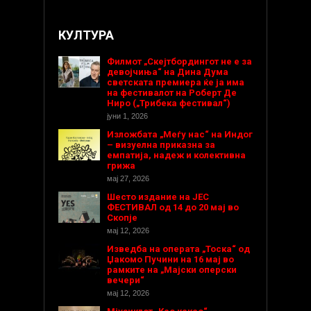
КУЛТУРА
Филмот „Скејтбордингот не е за
девојчиња“ на Дина Дума
светската премиера ќе ја има
на фестивалот на Роберт Де
Ниро („Трибека фестивал“)
јуни 1, 2026
Изложбата „Меѓу нас“ на Индог
– визуелна приказна за
емпатија, надеж и колективна
грижа
мај 27, 2026
Шесто издание на ЈЕС
ФЕСТИВАЛ од 14 до 20 мај во
Скопје
мај 12, 2026
Изведба на операта „Тоска“ од
Џакомо Пучини на 16 мај во
рамките на „Мајски оперски
вечери“
мај 12, 2026