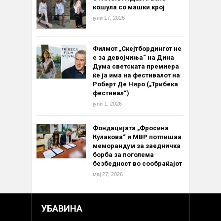
кошула со машки крој
јуни 17, 2026
Филмот „Скејтбордингот не
е за девојчиња“ на Дина
Дума светската премиера
ќе ја има на фестивалот на
Роберт Де Ниро („Трибека
фестивал“)
јуни 1, 2026
Фондацијата „Фросина
Кулакова“ и МВР потпишаа
меморандум за заедничка
борба за поголема
безбедност во сообраќајот
мај 27, 2026
УБАВИНА