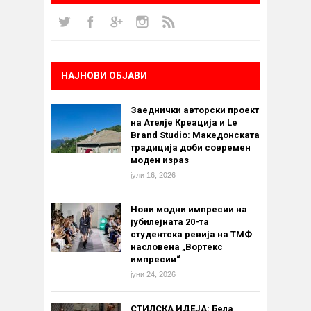
НАЈНОВИ ОБЈАВИ
Заеднички авторски проект
на Ателје Креација и Le
Brand Studio: Македонската
традиција доби современ
моден израз
јули 16, 2026
Нови модни импресии на
јубилејната 20-та
студентска ревија на ТМФ
насловена „Вортекс
импресии“
јуни 24, 2026
СТИЛСКА ИДЕЈА: Бела