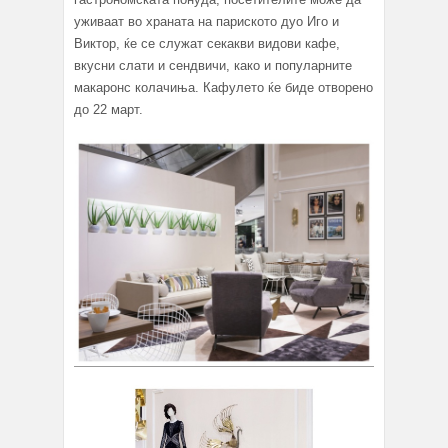
уживаат во храната на париското дуо Иго и
Виктор, ќе се служат секакви видови кафе,
вкусни слати и сендвичи, како и популарните
макаронс колачиња. Кафулето ќе биде отворено
до 22 март.