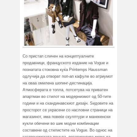
Со пристап сличен на концептуалните
продавници, француското издание на Vogue и
познатата стоковна куќа Printemps Haussman
одлучија да отворат поп-ап кафуле во атриумот
на оваа омилена шопинг-дестинација.
Атмосферата е топла, потсетува на приватен
апартман во стилот на модернизмот од 50-тите
години и на скандинавскиот дизајн. Ѕидовите на
просторот се украсени со насловни страници на
магазинот, има повеќе скулптури и манекенски
кукли обечени во шик модни комбинации
составени од стилистите на Vogue. Во однос на
гастрономската понуда, посетителите може да