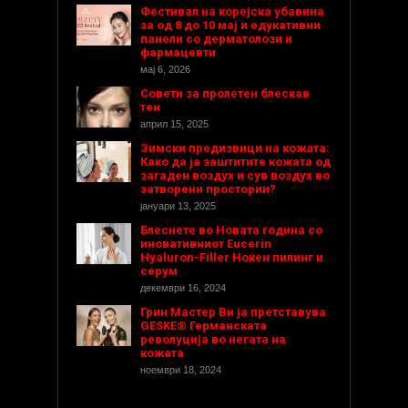
Фестивал на корејска убавина
за од 8 до 10 мај и едукативни
панели со дерматолози и
фармацевти
мај 6, 2026
Совети за пролетен блескав
тен
април 15, 2025
Зимски предизвици на кожата:
Како да ја заштитите кожата од
загаден воздух и сув воздух во
затворени простории?
јануари 13, 2025
Блеснете во Новата година со
иновативниот Eucerin
Hyaluron-Filler Ноќен пилинг и
серум
декември 16, 2024
Грин Мастер Ви ја претставува
GESKE® Германската
револуција во негата на
кожата
ноември 18, 2024