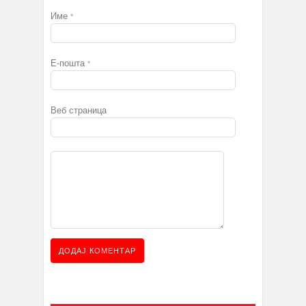
Име
*
Е-пошта
*
Веб страница