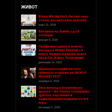
ЖИВОТ
Bitola Whisky Fest: Битола како
сцена, вискито како причина
март 31, 2026
Витаминска бомба од 17
состојки
јануари 9, 2026
Предновогодишнa зимска
магија на Winter Festival со
многу музика и улична храна
пред СЦ „Борис Трајковски
декември 24, 2025
Денеска почнува петтото
јубилејно издание на SKOPJE
WHISKEY FEST
ноември 6, 2025
Овој викенд е посветен на
децата – Во Скопје се случува
третото, најголемо и
највозбудливо издание на Kid
Expo
октомври 2, 2025