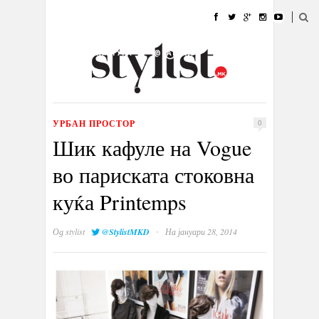
ДОМА
МОДА
СТИЛ
УБАВИНА
ЖИВОТ
КУЛТУРА
@РАБОТА
ГАЛЕРИЈА
ИЗЛОГ
КОНТАКТ
УРБАН ПРОСТОР
0
Шик кафуле на Vogue
во париската стоковна
куќа Printemps
·
Од
stylist
@StylistMKD
На јануари 28, 2014