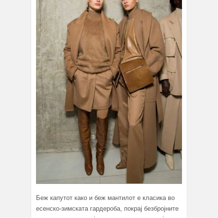
Беж капутот како и беж мантилот е класика во
есенско-зимската гардероба, покрај безбројните