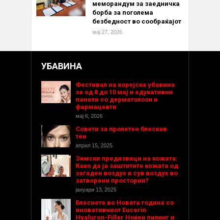
меморандум за заедничка
борба за поголема
безбедност во сообраќајот
мај 27, 2026
УБАВИНА
Фестивал на корејска убавина
за од 8 до 10 мај и едукативни
панели со дерматолози и
фармацевти
мај 6, 2026
Совети за пролетен блескав
тен
април 15, 2025
Зимски предизвици на кожата:
Како да ја заштитите кожата од
загаден воздух и сув воздух во
затворени простории?
јануари 13, 2025
Блеснете во Новата година со
иновативниот Eucerin
Hyaluron-Filler Ноќен пилинг и