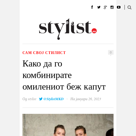
ДОМА
МОДА
СТИЛ
УБАВИНА
ЖИВОТ
КУЛТУРА
@РАБОТА
ГАЛЕРИЈА
ИЗЛОГ
КОНТАКТ
САМ СВОЈ СТИЛИСТ
0
Како да го
комбинирате
омилениот беж капут
·
Од
stylist
@StylistMKD
На јануари 26, 2023