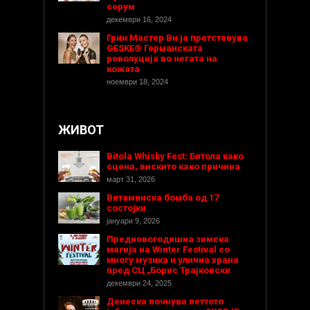
серум
декември 16, 2024
Грин Мастер Ви ја претставува
GESKE® Германската
револуција во негата на
кожата
ноември 18, 2024
ЖИВОТ
Bitola Whisky Fest: Битола како
сцена, вискито како причина
март 31, 2026
Витаминска бомба од 17
состојки
јануари 9, 2026
Предновогодишнa зимска
магија на Winter Festival со
многу музика и улична храна
пред СЦ „Борис Трајковски
декември 24, 2025
Денеска почнува петтото