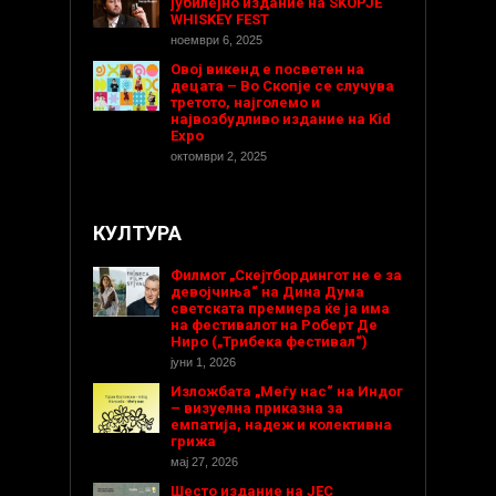
јубилејно издание на SKOPJE
WHISKEY FEST
ноември 6, 2025
Овој викенд е посветен на
децата – Во Скопје се случува
третото, најголемо и
највозбудливо издание на Kid
Expo
октомври 2, 2025
КУЛТУРА
Филмот „Скејтбордингот не е за
девојчиња“ на Дина Дума
светската премиера ќе ја има
на фестивалот на Роберт Де
Ниро („Трибека фестивал“)
јуни 1, 2026
Изложбата „Меѓу нас“ на Индог
– визуелна приказна за
емпатија, надеж и колективна
грижа
мај 27, 2026
Шесто издание на ЈЕС