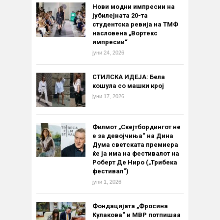
Нови модни импресии на
јубилејната 20-та
студентска ревија на ТМФ
насловена „Вортекс
импресии“
јуни 24, 2026
СТИЛСКА ИДЕЈА: Бела
кошула со машки крој
јуни 17, 2026
Филмот „Скејтбордингот не
е за девојчиња“ на Дина
Дума светската премиера
ќе ја има на фестивалот на
Роберт Де Ниро („Трибека
фестивал“)
јуни 1, 2026
Фондацијата „Фросина
Кулакова“ и МВР потпишаа