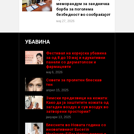
меморандум за заедничка
борба за поголема
безбедност во сообраќајот
мај 27, 2026
УБАВИНА
Фестивал на корејска убавина
за од 8 до 10 мај и едукативни
панели со дерматолози и
фармацевти
мај 6, 2026
Совети за пролетен блескав
тен
април 15, 2025
Зимски предизвици на кожата:
Како да ја заштитите кожата од
загаден воздух и сув воздух во
затворени простории?
јануари 13, 2025
Блеснете во Новата година со
иновативниот Eucerin
Hyaluron-Filler Ноќен пилинг и