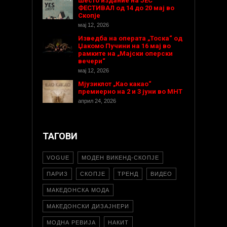
Шесто издание на ЈЕС
ФЕСТИВАЛ од 14 до 20 мај во
Скопје
мај 12, 2026
Изведба на операта „Тоска“ од
Џакомо Пучини на 16 мај во
рамките на „Мајски оперски
вечери“
мај 12, 2026
Мјузиклот „Као какао“
премиерно на 2 и 3 јуни во МНТ
април 24, 2026
ТАГОВИ
VOGUE
МОДЕН ВИКЕНД-СКОПЈЕ
ПАРИЗ
СКОПЈЕ
ТРЕНД
ВИДЕО
МАКЕДОНСКА МОДА
МАКЕДОНСКИ ДИЗАЈНЕРИ
МОДНА РЕВИЈА
НАКИТ