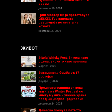
серум
декември 16, 2024
Грин Мастер Ви ја претставува
GESKE® Германската
револуција во негата на
кожата
ноември 18, 2024
ЖИВОТ
Bitola Whisky Fest: Битола како
сцена, вискито како причина
март 31, 2026
Витаминска бомба од 17
состојки
јануари 9, 2026
Предновогодишнa зимска
магија на Winter Festival со
многу музика и улична храна
пред СЦ „Борис Трајковски
декември 24, 2025
Денеска почнува петтото