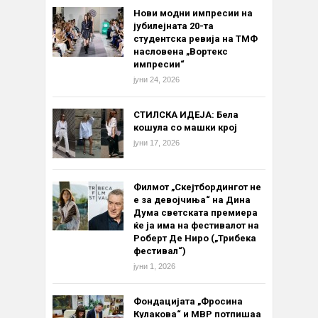
Нови модни импресии на
јубилејната 20-та
студентска ревија на ТМФ
насловена „Вортекс
импресии“
јуни 24, 2026
СТИЛСКА ИДЕЈА: Бела
кошула со машки крој
јуни 17, 2026
Филмот „Скејтбордингот не
е за девојчиња“ на Дина
Дума светската премиера
ќе ја има на фестивалот на
Роберт Де Ниро („Трибека
фестивал“)
јуни 1, 2026
Фондацијата „Фросина
Кулакова“ и МВР потпишаа