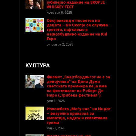
јубилејно издание на SKOPJE
WHISKEY FEST
ноември 6, 2025
Овој викенд е посветен на
децата – Во Скопје се случува
третото, најголемо и
највозбудливо издание на Kid
Expo
октомври 2, 2025
КУЛТУРА
Филмот „Скејтбордингот не е за
девојчиња“ на Дина Дума
светската премиера ќе ја има
на фестивалот на Роберт Де
Ниро („Трибека фестивал“)
јуни 1, 2026
Изложбата „Меѓу нас“ на Индог
– визуелна приказна за
емпатија, надеж и колективна
грижа
мај 27, 2026