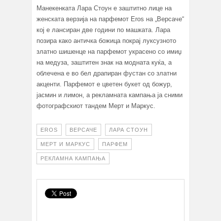
Манекенката Лара Стоун е заштитно лице на
женската верзија на парфемот Eros на „Версаче“
кој е лансиран две години по машката. Лара
позира како античка божица покрај луксузното
златно шишенце на парфемот украсено со имиџ
на медуза, заштитен знак на модната куќа, а
облечена е во бел драпиран фустан со златни
акценти. Парфемот е цветен букет од божур,
јасмин и лимон, а рекламната кампања ја сними
фотографскиот тандем Мерт и Маркус.
EROS
ВЕРСАЧЕ
ЛАРА СТОУН
МЕРТ И МАРКУС
ПАРФЕМ
РЕКЛАМНА КАМПАЊА