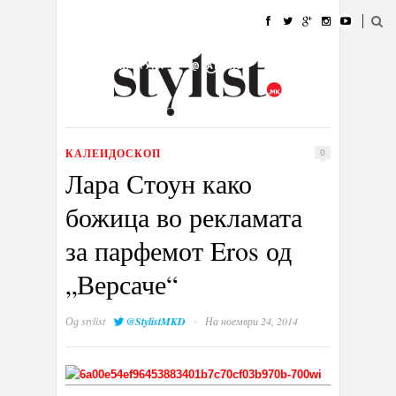
ДОМА
МОДА
СТИЛ
УБАВИНА
ЖИВОТ
КУЛТУРА
@РАБОТА
ГАЛЕРИЈА
ИЗЛОГ
КОНТАКТ
КАЛЕИДОСКОП
0
Лара Стоун како
божица во рекламата
за парфемот Eros од
„Версаче“
·
Од
stylist
@StylistMKD
На ноември 24, 2014