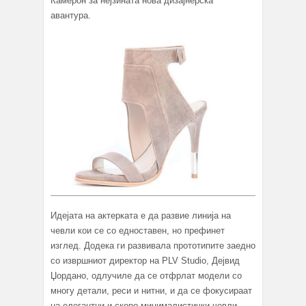
Камерон за нејзината нова дизајнерска
авантура.
Идејата на актерката е да развие линија на
чевли кои се со едноставен, но префинет
изглед. Додека ги развивала прототипите заедно
со извршниот директор на PLV Studio, Дејвид
Џордано, одлучиле да се отфрлат модели со
многу детали, реси и нитни, и да се фокусираат
на елегантни и скоро минималистички чевли.