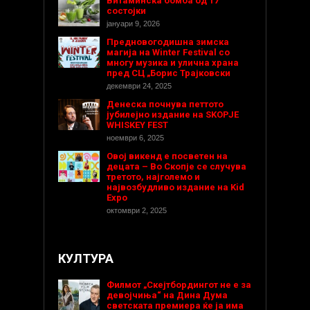
Витаминска бомба од 17
состојки
јануари 9, 2026
Предновогодишнa зимска
магија на Winter Festival со
многу музика и улична храна
пред СЦ „Борис Трајковски
декември 24, 2025
Денеска почнува петтото
јубилејно издание на SKOPJE
WHISKEY FEST
ноември 6, 2025
Овој викенд е посветен на
децата – Во Скопје се случува
третото, најголемо и
највозбудливо издание на Kid
Expo
октомври 2, 2025
КУЛТУРА
Филмот „Скејтбордингот не е за
девојчиња“ на Дина Дума
светската премиера ќе ја има