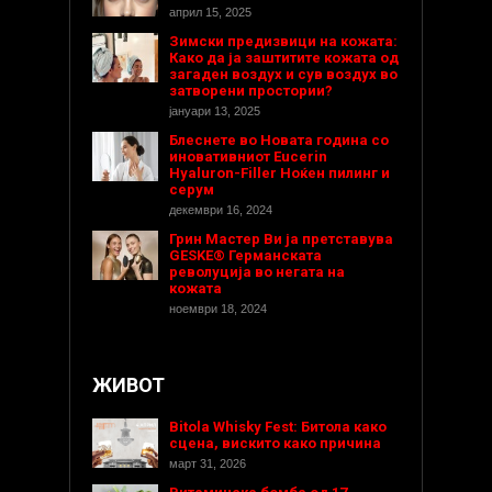
април 15, 2025
Зимски предизвици на кожата:
Како да ја заштитите кожата од
загаден воздух и сув воздух во
затворени простории?
јануари 13, 2025
Блеснете во Новата година со
иновативниот Eucerin
Hyaluron-Filler Ноќен пилинг и
серум
декември 16, 2024
Грин Мастер Ви ја претставува
GESKE® Германската
револуција во негата на
кожата
ноември 18, 2024
ЖИВОТ
Bitola Whisky Fest: Битола како
сцена, вискито како причина
март 31, 2026