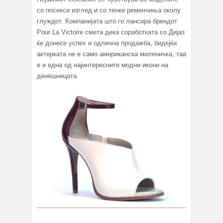
со посекси изглед и со тенки ременчиња околу
глуждот. Компанијата што го лансира брендот
Pour La Victoire смета дека соработката со Дијаз
ќе донесе успех и одлична продажба, бидејќи
актерката не е само американска миленичка, таа
е и една од најинтересните модни икони на
денешницата.