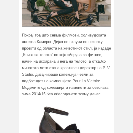
Покрај тоа што снима филмови, холивудската
актерка Камерон Дијаз се вклучи во неколку
проекти од областа на животниот стил, ја издаде
„Книга за телото“ во која зборува за фитнес,
начин на исхарана и нега на телото, а отка0ко
минатото лето стана креативен директор на PLV
Studio, дизајнираше колекција чевли за
подбрендот на компанијата Pour La Victoire.
Моделите од колекцијата наменети за сезоната
зима 2014/15 беа обелоденети токму денес.