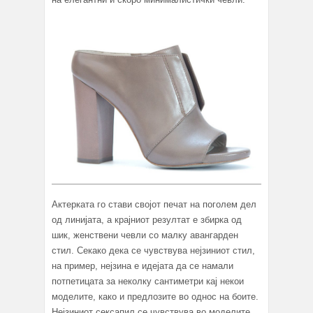
Актерката го стави својот печат на поголем дел
од линијата, а крајниот резултат е збирка од
шик, женствени чевли со малку авангарден
стил. Секако дека се чувствува нејзиниот стил,
на пример, нејзина е идејата да се намали
потпетицата за неколку сантиметри кај некои
моделите, како и предлозите во однос на боите.
Нејзиниот сексапил се чувствува во моделите