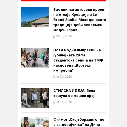
Заеднички авторски проект
на Ателје Креација и Le
Brand Studio: Македонската
традиција доби современ
моден израз
јули 16, 2026
Нови модни импресии на
јубилејната 20-та
студентска ревија на ТМФ
насловена „Вортекс
импресии“
јуни 24, 2026
СТИЛСКА ИДЕЈА: Бела
кошула со машки крој
јуни 17, 2026
Филмот „Скејтбордингот не
е за девојчиња“ на Дина