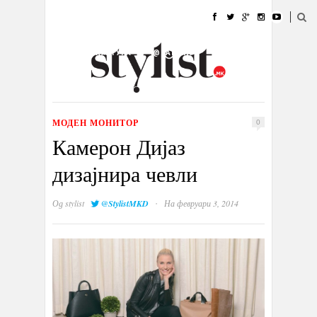
ДОМА
МОДА
СТИЛ
УБАВИНА
ЖИВОТ
КУЛТУРА
@РАБОТА
ГАЛЕРИЈА
ИЗЛОГ
КОНТАКТ
МОДЕН МОНИТОР
0
Камерон Дијаз
дизајнира чевли
·
Од
stylist
@StylistMKD
На февруари 3, 2014