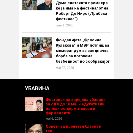
Дума светската премиера
ќе ја има на фестивалот на
Роберт Де Ниро („Трибека
фестивал“)
јуни 1, 2026
Фондацијата „Фросина
Кулакова“ и МВР потпишаа
меморандум за заедничка
борба за поголема
безбедност во сообраќајот
мај 27, 2026
УБАВИНА
Фестивал на корејска убавина
за од 8 до 10 мај и едукативни
панели со дерматолози и
фармацевти
мај 6, 2026
Совети за пролетен блескав
тен