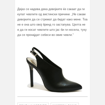
Дијаз се надева дека девојките ќе сакаат да ги
купат чевлите од вистински причини. „Не сакам
девојките да се стремат да бидат како мене. Тоа
не е она што овој бренд го застапува. Целта не
е да ги носат чевлите што јас би ги носела, туку
да се пронајдат себеси во овие чевли.“