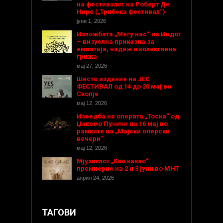
на фестивалот на Роберт Де
Ниро („Трибека фестивал“)
јуни 1, 2026
Изложбата „Меѓу нас“ на Индог
– визуелна приказна за
емпатија, надеж и колективна
грижа
мај 27, 2026
Шесто издание на ЈЕС
ФЕСТИВАЛ од 14 до 20 мај во
Скопје
мај 12, 2026
Изведба на операта „Тоска“ од
Џакомо Пучини на 16 мај во
рамките на „Мајски оперски
вечери“
мај 12, 2026
Мјузиклот „Као какао“
премиерно на 2 и 3 јуни во МНТ
април 24, 2026
ТАГОВИ