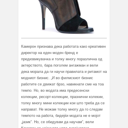
Камерон признава дека работата како креативен
директор на еден моден бренд е
предизвикувачка и толку многу поразлична од
актерството, бара поголем ангажман и вели
дека морала да ги научи правилата и ритамот на
модниот бизнис. „И во филмскиот бизнис
работите се движат брзо, навикнати сме на тоа
темпо. Но, во модата има предесенски
колекции, ресорт-колекции, празнични колекии,
толку многу мини колекции кои што треба да се
направат. Не можам толку многу да го следам
темпото на работа, бидејќи модата не е мојот
„јазик“. Но, се обидувам да научам“, вели