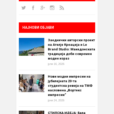
НАЈНОВИ ОБЈАВИ
Заеднички авторски проект
на Ателје Креација и Le
Brand Studio: Македонската
традиција доби современ
моден израз
јули 16, 2026
Нови модни импресии на
јубилејната 20-та
студентска ревија на ТМФ
насловена „Вортекс
импресии“
јуни 24, 2026
СТИЛСКА ИДЕЈА: Бела