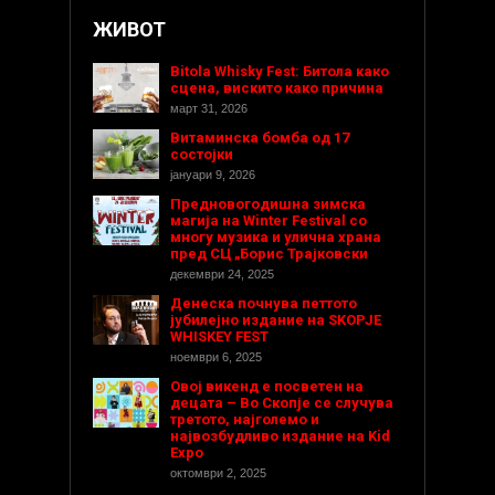
ЖИВОТ
Bitola Whisky Fest: Битола како
сцена, вискито како причина
март 31, 2026
Витаминска бомба од 17
состојки
јануари 9, 2026
Предновогодишнa зимска
магија на Winter Festival со
многу музика и улична храна
пред СЦ „Борис Трајковски
декември 24, 2025
Денеска почнува петтото
јубилејно издание на SKOPJE
WHISKEY FEST
ноември 6, 2025
Овој викенд е посветен на
децата – Во Скопје се случува
третото, најголемо и
највозбудливо издание на Kid
Expo
октомври 2, 2025