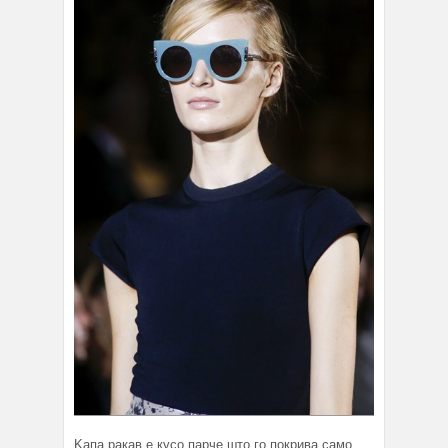
Kапа ракав е кусо парче што го покрива само