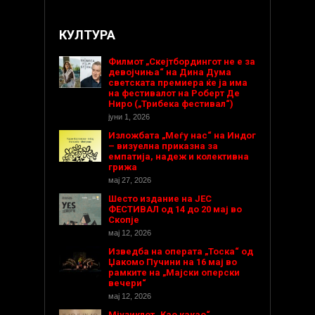
КУЛТУРА
Филмот „Скејтбордингот не е за
девојчиња“ на Дина Дума
светската премиера ќе ја има
на фестивалот на Роберт Де
Ниро („Трибека фестивал“)
јуни 1, 2026
Изложбата „Меѓу нас“ на Индог
– визуелна приказна за
емпатија, надеж и колективна
грижа
мај 27, 2026
Шесто издание на ЈЕС
ФЕСТИВАЛ од 14 до 20 мај во
Скопје
мај 12, 2026
Изведба на операта „Тоска“ од
Џакомо Пучини на 16 мај во
рамките на „Мајски оперски
вечери“
мај 12, 2026
Мјузиклот „Као какао“