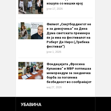
кошула со машки крој
јуни 17, 2026
Филмот „Скејтбордингот не
е за девојчиња“ на Дина
Дума светската премиера
ќе ја има на фестивалот на
Роберт Де Ниро („Трибека
фестивал“)
јуни 1, 2026
Фондацијата „Фросина
Кулакова“ и МВР потпишаа
меморандум за заедничка
борба за поголема
безбедност во сообраќајот
мај 27, 2026
УБАВИНА