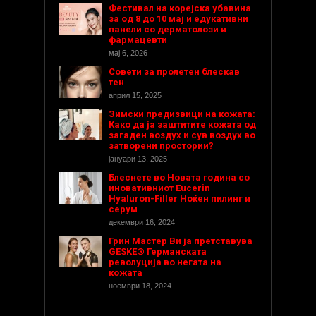
Фестивал на корејска убавина
за од 8 до 10 мај и едукативни
панели со дерматолози и
фармацевти
мај 6, 2026
Совети за пролетен блескав
тен
април 15, 2025
Зимски предизвици на кожата:
Како да ја заштитите кожата од
загаден воздух и сув воздух во
затворени простории?
јануари 13, 2025
Блеснете во Новата година со
иновативниот Eucerin
Hyaluron-Filler Ноќен пилинг и
серум
декември 16, 2024
Грин Мастер Ви ја претставува
GESKE® Германската
револуција во негата на
кожата
ноември 18, 2024