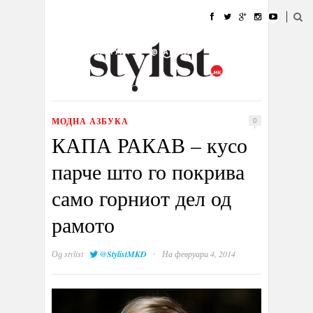
ДОМА
МОДА
СТИЛ
УБАВИНА
ЖИВОТ
КУЛТУРА
@РАБОТА
ГАЛЕРИЈА
ИЗЛОГ
КОНТАКТ
МОДНА АЗБУКА
0
КАПА РАКАВ – кусо
парче што го покрива
само горниот дел од
рамото
·
Од
stylist
@StylistMKD
На февруари 4, 2014