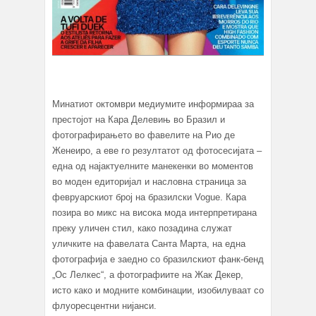
Минатиот октомври медиумите информираа за
престојот на Кара Делевињ во Бразил и
фотографирањето во фавелите на Рио де
Женеиро, а еве го резултатот од фотосесијата –
една од најактуелните манекенки во моментов
во моден едиторијал и насловна страница за
февруарскиот број на бразилски Vogue. Кара
позира во микс на висока мода интерпретирана
преку уличен стил, како позадина служат
уличките на фавелата Санта Марта, на една
фотографија е заедно со бразилскиот фанк-бенд
„Ос Лелкес“, а фотографиите на Жак Декер,
исто како и модните комбинации, изобилуваат со
флуоресцентни нијанси.