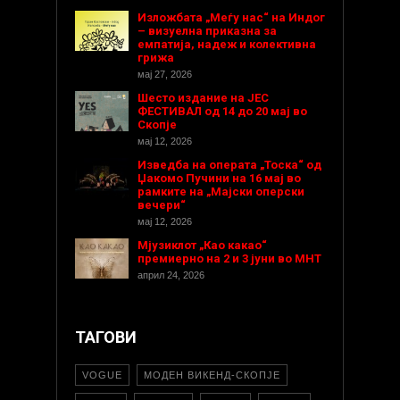
Изложбата „Меѓу нас“ на Индог
– визуелна приказна за
емпатија, надеж и колективна
грижа
мај 27, 2026
Шесто издание на ЈЕС
ФЕСТИВАЛ од 14 до 20 мај во
Скопје
мај 12, 2026
Изведба на операта „Тоска“ од
Џакомо Пучини на 16 мај во
рамките на „Мајски оперски
вечери“
мај 12, 2026
Мјузиклот „Као какао“
премиерно на 2 и 3 јуни во МНТ
април 24, 2026
ТАГОВИ
VOGUE
МОДЕН ВИКЕНД-СКОПЈЕ