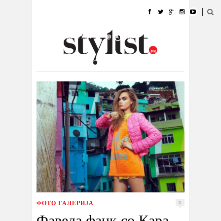
ДОМА
МОДА
СТИЛ
УБАВИНА
ЖИВОТ
КУЛТУРА
@РАБОТА
ГАЛЕРИЈА
ИЗЛОГ
КОНТАКТ
ФОТО ГАЛЕРИЈА
0
Фавела фанк со Кара