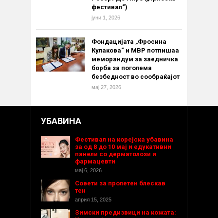
фестивал“)
јуни 1, 2026
Фондацијата „Фросина
Кулакова“ и МВР потпишаа
меморандум за заедничка
борба за поголема
безбедност во сообраќајот
мај 27, 2026
УБАВИНА
Фестивал на корејска убавина
за од 8 до 10 мај и едукативни
панели со дерматолози и
фармацевти
мај 6, 2026
Совети за пролетен блескав
тен
април 15, 2025
Зимски предизвици на кожата: