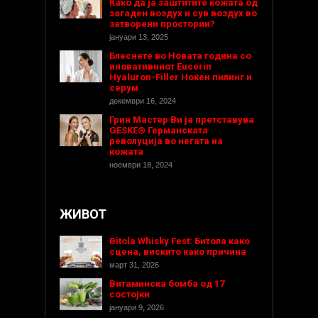
Како да ја заштитите кожата од
загаден воздух и сув воздух во
затворени простории?
јануари 13, 2025
Блеснете во Новата година со
иновативниот Eucerin
Hyaluron-Filler Ноќен пилинг и
серум
декември 16, 2024
Грин Мастер Ви ја претставува
GESKE® Германската
револуција во негата на
кожата
ноември 18, 2024
ЖИВОТ
Bitola Whisky Fest: Битола како
сцена, вискито како причина
март 31, 2026
Витаминска бомба од 17
состојки
јануари 9, 2026