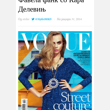
Делевињ
·
Од
stylist
@StylistMKD
На јануари 31, 2014