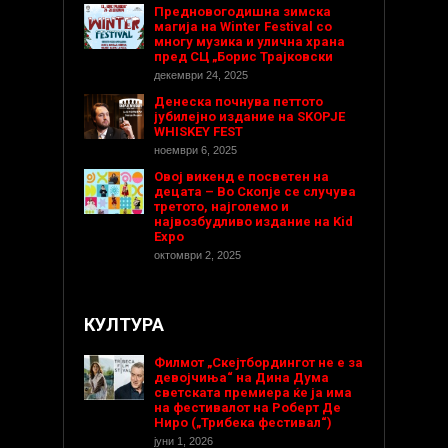
Предновогодишнa зимска
магија на Winter Festival со
многу музика и улична храна
пред СЦ „Борис Трајковски
декември 24, 2025
Денеска почнува петтото
јубилејно издание на SKOPJE
WHISKEY FEST
ноември 6, 2025
Овој викенд е посветен на
децата – Во Скопје се случува
третото, најголемо и
највозбудливо издание на Kid
Expo
октомври 2, 2025
КУЛТУРА
Филмот „Скејтбордингот не е за
девојчиња“ на Дина Дума
светската премиера ќе ја има
на фестивалот на Роберт Де
Ниро („Трибека фестивал“)
јуни 1, 2026