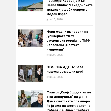
на Ателје Креација и Le
Brand Studio: Македонската
традиција доби современ
моден израз
јули 16, 2026
Нови модни импресии на
јубилејната 20-та
студентска ревија на ТМФ
насловена „Вортекс
импресии“
јуни 24, 2026
СТИЛСКА ИДЕЈА: Бела
кошула со машки крој
јуни 17, 2026
Филмот „Скејтбордингот не
е за девојчиња“ на Дина
Дума светската премиера
ќе ја има на фестивалот на
Роберт Де Ниро („Трибека