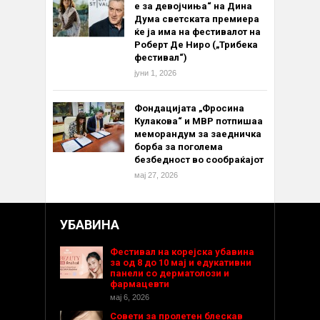
е за девојчиња“ на Дина
Дума светската премиера
ќе ја има на фестивалот на
Роберт Де Ниро („Трибека
фестивал“)
јуни 1, 2026
Фондацијата „Фросина
Кулакова“ и МВР потпишаа
меморандум за заедничка
борба за поголема
безбедност во сообраќајот
мај 27, 2026
УБАВИНА
Фестивал на корејска убавина
за од 8 до 10 мај и едукативни
панели со дерматолози и
фармацевти
мај 6, 2026
Совети за пролетен блескав