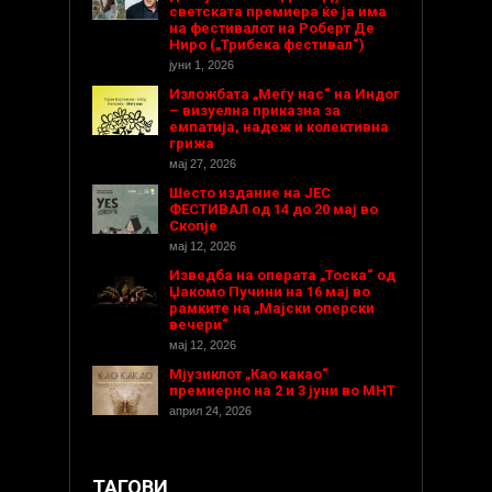
светската премиера ќе ја има
на фестивалот на Роберт Де
Ниро („Трибека фестивал“)
јуни 1, 2026
Изложбата „Меѓу нас“ на Индог
– визуелна приказна за
емпатија, надеж и колективна
грижа
мај 27, 2026
Шесто издание на ЈЕС
ФЕСТИВАЛ од 14 до 20 мај во
Скопје
мај 12, 2026
Изведба на операта „Тоска“ од
Џакомо Пучини на 16 мај во
рамките на „Мајски оперски
вечери“
мај 12, 2026
Мјузиклот „Као какао“
премиерно на 2 и 3 јуни во МНТ
април 24, 2026
ТАГОВИ