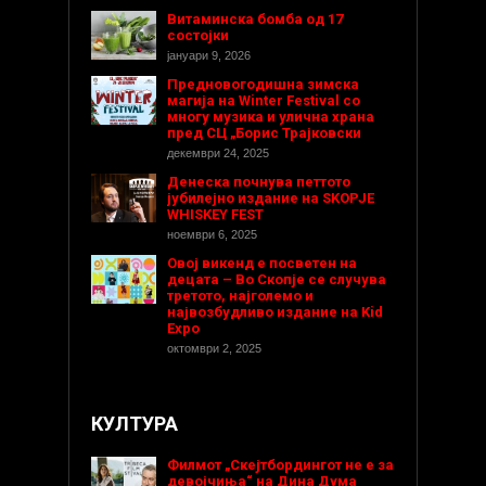
Витаминска бомба од 17
состојки
јануари 9, 2026
Предновогодишнa зимска
магија на Winter Festival со
многу музика и улична храна
пред СЦ „Борис Трајковски
декември 24, 2025
Денеска почнува петтото
јубилејно издание на SKOPJE
WHISKEY FEST
ноември 6, 2025
Овој викенд е посветен на
децата – Во Скопје се случува
третото, најголемо и
највозбудливо издание на Kid
Expo
октомври 2, 2025
КУЛТУРА
Филмот „Скејтбордингот не е за
девојчиња“ на Дина Дума