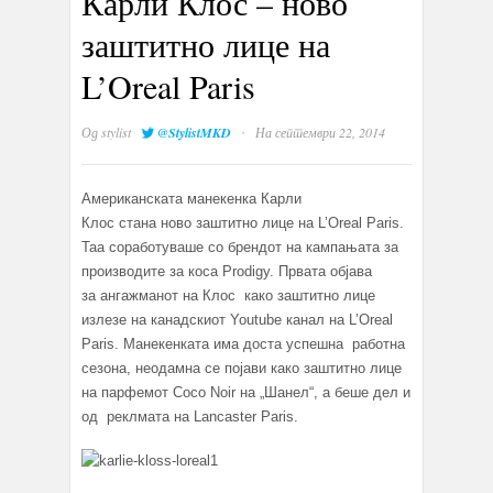
Карли Клос – ново
заштитно лице на
L’Oreal Paris
·
Од
stylist
@StylistMKD
На септември 22, 2014
Американската манекенка Карли
Клос стана ново заштитно лице на L’Oreal Paris.
Таа соработуваше со брендот на кампањата за
производите за коса Prodigy. Првата објава
за ангажманот на Клос како заштитно лице
излезе на канадскиот Youtube канал на L’Oreal
Paris. Манекенката има доста успешна работна
сезона, неодамна се појави како заштитно лице
на парфемот Coco Noir на „Шанел“, а беше дел и
од реклмата на Lancaster Paris.