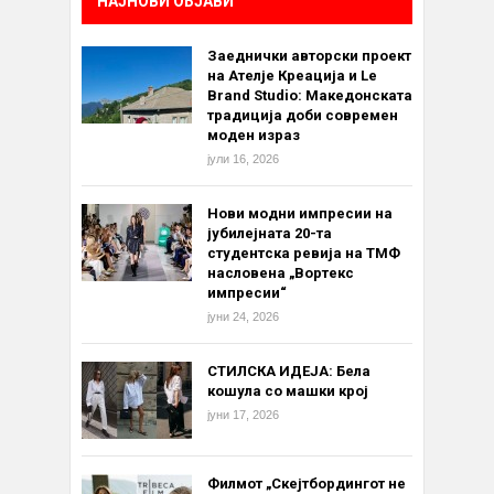
НАЈНОВИ ОБЈАВИ
Заеднички авторски проект
на Ателје Креација и Le
Brand Studio: Македонската
традиција доби современ
моден израз
јули 16, 2026
Нови модни импресии на
јубилејната 20-та
студентска ревија на ТМФ
насловена „Вортекс
импресии“
јуни 24, 2026
СТИЛСКА ИДЕЈА: Бела
кошула со машки крој
јуни 17, 2026
Филмот „Скејтбордингот не