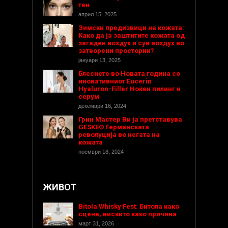
тен
април 15, 2025
Зимски предизвици на кожата:
Како да ја заштитите кожата од
загаден воздух и сув воздух во
затворени простории?
јануари 13, 2025
Блеснете во Новата година со
иновативниот Eucerin
Hyaluron-Filler Ноќен пилинг и
серум
декември 16, 2024
Грин Мастер Ви ја претставува
GESKE® Германската
револуција во негата на
кожата
ноември 18, 2024
ЖИВОТ
Bitola Whisky Fest: Битола како
сцена, вискито како причина
март 31, 2026