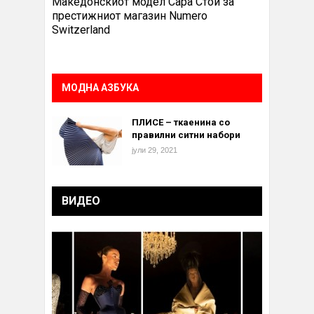
Македонскиот модел Сара Стои за
престижниот магазин Numero
Switzerland
МОДНА АЗБУКА
ПЛИСЕ – ткаенина со
правилни ситни набори
јули 29, 2021
ВИДЕО