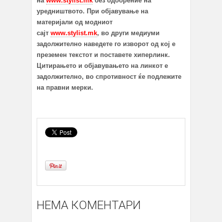
на
www.stylist.mk
без одобрение на
уредништвото. При објавување на
материјали од модниот
сајт
www.stylist.mk
, во други медиуми
задолжително наведете го изворот од кој е
преземен текстот и поставете хиперлинк.
Цитирањето и објавувањето на линкот е
задолжително, во спротивност ќе подлежите
на правни мерки.
НЕМА КОМЕНТАРИ