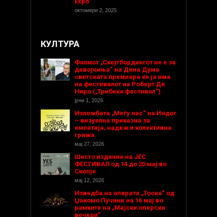
Expo
октомври 2, 2025
КУЛТУРА
Филмот „Скејтбордингот не е за
девојчиња“ на Дина Дума
светската премиера ќе ја има
на фестивалот на Роберт Де
Ниро („Трибека фестивал“)
јуни 1, 2026
Изложбата „Меѓу нас“ на Индог
– визуелна приказна за
емпатија, надеж и колективна
грижа
мај 27, 2026
Шесто издание на ЈЕС
ФЕСТИВАЛ од 14 до 20 мај во
Скопје
мај 12, 2026
Изведба на операта „Тоска“ од
Џакомо Пучини на 16 мај во
рамките на „Мајски оперски
вечери“