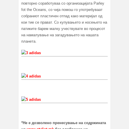
повторно соработуваа со организацијата Parley
fot the Oceans, со чија помош го употребуваат
собраниот пластичен отпад како материјал од
кои тие се прават. Со купувањето и носењето на
патиките барем малку учествувате во процесот
на намалување на загадувањето на нашата
планета.
*Не е дозволено пренесување на содржината