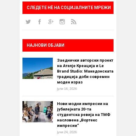
СЛЕДЕТЕ НÈ НА СОЦИЈАЛНИТЕ МРЕЖИ
НАЈНОВИ ОБЈАВИ
Заеднички авторски проект
на Ателје Креација и Le
Brand Studio: Македонската
традиција доби современ
моден израз
јули 16, 2026
Нови модни импресии на
јубилејната 20-та
студентска ревија на ТМФ
насловена „Вортекс
импресии“
јуни 24, 2026