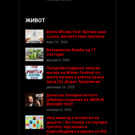
ЖИВОТ
Bitola Whisky Fest: Битола како
сцена, вискито како причина
март 31, 2026
Витаминска бомба од 17
состојки
јануари 9, 2026
Предновогодишнa зимска
магија на Winter Festival со
многу музика и улична храна
пред СЦ „Борис Трајковски
декември 24, 2025
Денеска почнува петтото
јубилејно издание на SKOPJE
WHISKEY FEST
ноември 6, 2025
Овој викенд е посветен на
децата – Во Скопје се случува
третото, најголемо и
највозбудливо издание на Kid