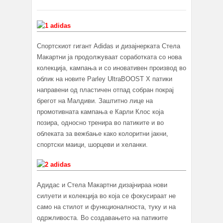
Спортскиот гигант Adidas и дизајнерката Стела
Макартни ја продолжуваат соработката со нова
колекција, кампања и со иновативен производ во
облик на новите Parley UltraBOOST X патики
направени од пластичен отпад собран покрај
брегот на Малдиви. Заштитно лице на
промотивната кампања е Карли Клос која
позира, односно тренира во патиките и во
облеката за вежбање како колоритни јакни,
спортски маици, шорцеви и хеланки.
Адидас и Стела Макартни дизајнираа нови
силуети и колекција во која се фокусираат не
само на стилот и функционалноста, туку и на
одржливоста. Во создавањето на патиките