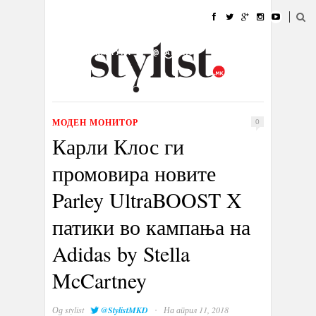
ДОМА
МОДА
СТИЛ
УБАВИНА
ЖИВОТ
КУЛТУРА
@РАБОТА
ГАЛЕРИЈА
ИЗЛОГ
КОНТАКТ
МОДЕН МОНИТОР
0
Карли Клос ги
промовира новите
Parley UltraBOOST X
патики во кампања на
Adidas by Stella
McCartney
·
Од
stylist
@StylistMKD
На април 11, 2018