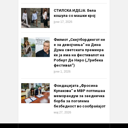
СТИЛСКА ИДЕЈА: Бела
кошула со машки крој
јуни 17, 2026
Филмот „Скејтбордингот не
е за девојчиња“ на Дина
Дума светската премиера
ќе ја има на фестивалот на
Роберт Де Ниро („Трибека
фестивал“)
јуни 1, 2026
Фондацијата „Фросина
Кулакова“ и МВР потпишаа
меморандум за заедничка
борба за поголема
безбедност во сообраќајот
мај 27, 2026