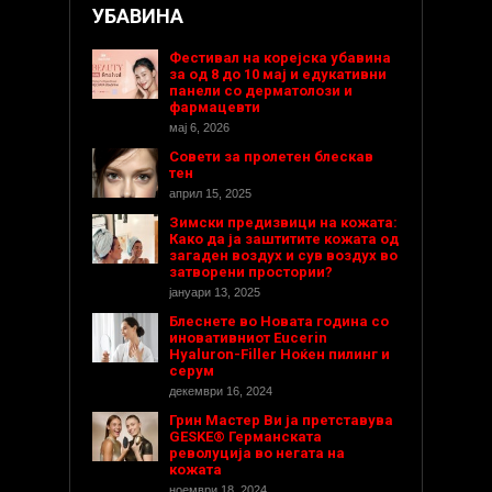
УБАВИНА
Фестивал на корејска убавина
за од 8 до 10 мај и едукативни
панели со дерматолози и
фармацевти
мај 6, 2026
Совети за пролетен блескав
тен
април 15, 2025
Зимски предизвици на кожата:
Како да ја заштитите кожата од
загаден воздух и сув воздух во
затворени простории?
јануари 13, 2025
Блеснете во Новата година со
иновативниот Eucerin
Hyaluron-Filler Ноќен пилинг и
серум
декември 16, 2024
Грин Мастер Ви ја претставува
GESKE® Германската
револуција во негата на
кожата
ноември 18, 2024