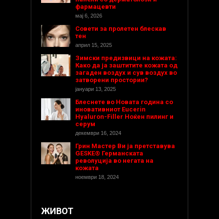
фармацевти
мај 6, 2026
Совети за пролетен блескав
тен
април 15, 2025
Зимски предизвици на кожата:
Како да ја заштитите кожата од
загаден воздух и сув воздух во
затворени простории?
јануари 13, 2025
Блеснете во Новата година со
иновативниот Eucerin
Hyaluron-Filler Ноќен пилинг и
серум
декември 16, 2024
Грин Мастер Ви ја претставува
GESKE® Германската
револуција во негата на
кожата
ноември 18, 2024
ЖИВОТ