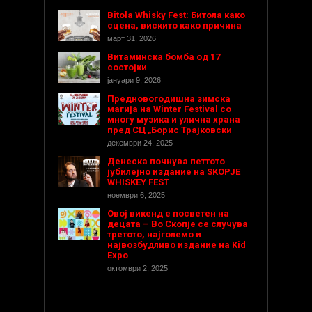
Bitola Whisky Fest: Битола како
сцена, вискито како причина
март 31, 2026
Витаминска бомба од 17
состојки
јануари 9, 2026
Предновогодишнa зимска
магија на Winter Festival со
многу музика и улична храна
пред СЦ „Борис Трајковски
декември 24, 2025
Денеска почнува петтото
јубилејно издание на SKOPJE
WHISKEY FEST
ноември 6, 2025
Овој викенд е посветен на
децата – Во Скопје се случува
третото, најголемо и
највозбудливо издание на Kid
Expo
октомври 2, 2025