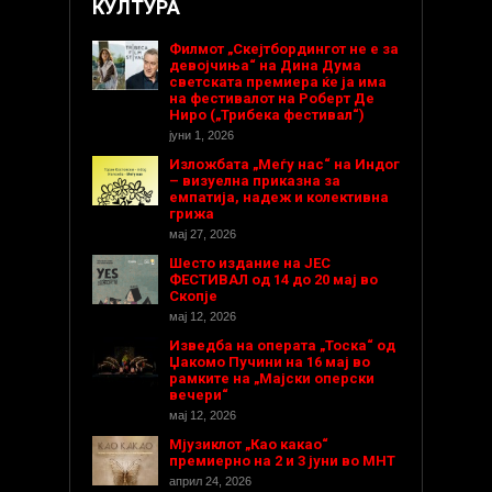
КУЛТУРА
Филмот „Скејтбордингот не е за
девојчиња“ на Дина Дума
светската премиера ќе ја има
на фестивалот на Роберт Де
Ниро („Трибека фестивал“)
јуни 1, 2026
Изложбата „Меѓу нас“ на Индог
– визуелна приказна за
емпатија, надеж и колективна
грижа
мај 27, 2026
Шесто издание на ЈЕС
ФЕСТИВАЛ од 14 до 20 мај во
Скопје
мај 12, 2026
Изведба на операта „Тоска“ од
Џакомо Пучини на 16 мај во
рамките на „Мајски оперски
вечери“
мај 12, 2026
Мјузиклот „Као какао“
премиерно на 2 и 3 јуни во МНТ
април 24, 2026