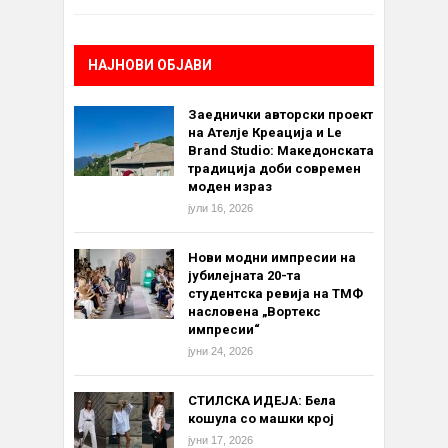
НАЈНОВИ ОБЈАВИ
Заеднички авторски проект
на Ателје Креација и Le
Brand Studio: Македонската
традиција доби современ
моден израз
јули 16, 2026
Нови модни импресии на
јубилејната 20-та
студентска ревија на ТМФ
насловена „Вортекс
импресии“
јуни 24, 2026
СТИЛСКА ИДЕЈА: Бела
кошула со машки крој
јуни 17, 2026