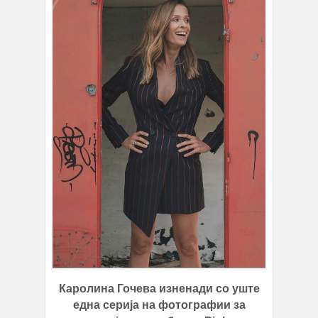
Каролина Гочева изненади со уште
една серија на фотографии за