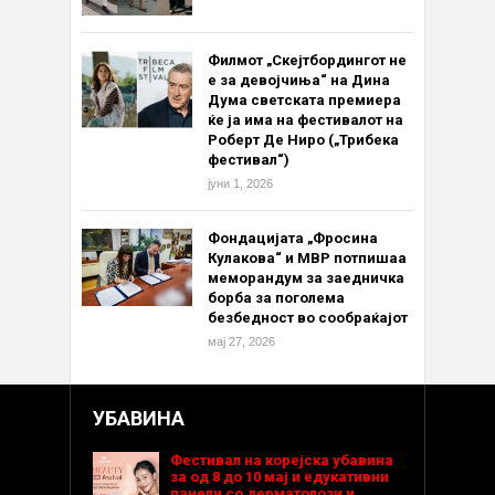
Филмот „Скејтбордингот не
е за девојчиња“ на Дина
Дума светската премиера
ќе ја има на фестивалот на
Роберт Де Ниро („Трибека
фестивал“)
јуни 1, 2026
Фондацијата „Фросина
Кулакова“ и МВР потпишаа
меморандум за заедничка
борба за поголема
безбедност во сообраќајот
мај 27, 2026
УБАВИНА
Фестивал на корејска убавина
за од 8 до 10 мај и едукативни
панели со дерматолози и