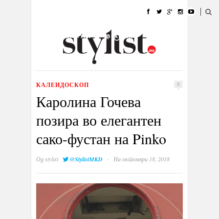
ДОМА
МОДА
СТИЛ
УБАВИНА
ЖИВОТ
КУЛТУРА
@РАБОТА
ГАЛЕРИЈА
ИЗЛОГ
КОНТАКТ
КАЛЕИДОСКОП
0
Каролина Гочева
позира во елегантен
сако-фустан на Pinko
·
Од
stylist
@StylistMKD
На октомври 18, 2018