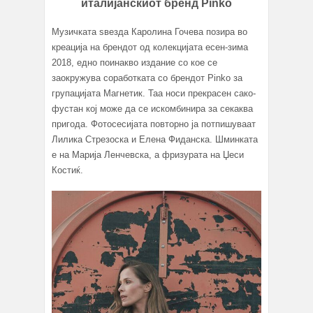
италијанскиот бренд Pinko
Музичката ѕвезда Каролина Гочева позира во
креација на брендот од колекцијата есен-зима
2018, едно поинакво издание со кое се
заокружува соработката со брендот Pinko за
групацијата Магнетик. Таа носи прекрасен сако-
фустан кој може да се искомбинира за секаква
пригода. Фотосесијата повторно ја потпишуваат
Лилика Стрезоска и Елена Фиданска. Шминката
е на Марија Ленчевска, а фризурата на Џеси
Костиќ.