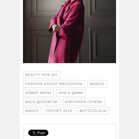
BEAUTY HUB 202
FASHION GROUP MACEDONIA
MANGO
АЛМИР МИЛИ
АНИ И ДИМИ
ВАСЕ ДОКОВСКИ
КАРОЛИНА ГОЧЕВА
МАНГО
ПРОЛЕТ 2019
ФОТОСЕСИЈА