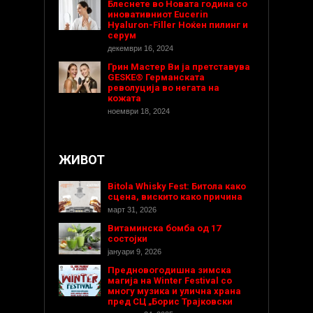
Блеснете во Новата година со
иновативниот Eucerin
Hyaluron-Filler Ноќен пилинг и
серум
декември 16, 2024
Грин Мастер Ви ја претставува
GESKE® Германската
револуција во негата на
кожата
ноември 18, 2024
ЖИВОТ
Bitola Whisky Fest: Битола како
сцена, вискито како причина
март 31, 2026
Витаминска бомба од 17
состојки
јануари 9, 2026
Предновогодишнa зимска
магија на Winter Festival со
многу музика и улична храна
пред СЦ „Борис Трајковски