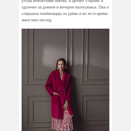
ултра впечатливи обетки, а целиот стајлинг е
одличен за дневни и вечерни излегувања. Ова е
совршена комбинација за урбан и во исто време
женствен изглед.