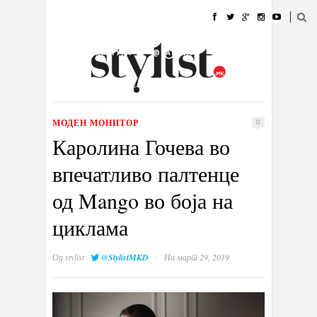
ДОМА
МОДА
СТИЛ
УБАВИНА
ЖИВОТ
КУЛТУРА
@РАБОТА
ГАЛЕРИЈА
ИЗЛОГ
КОНТАКТ
МОДЕН МОНИТОР
0
Каролина Гочева во
впечатливо палтенце
од Mango во боја на
циклама
·
Од
stylist
@StylistMKD
На март 29, 2019