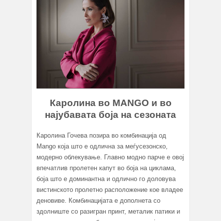
Каролина во MANGO и во
најубавата боја на сезоната
Каролина Гочева позира во комбинација од
Mango која што е одлична за меѓусезонско,
модерно облекување. Главно модно парче е овој
впечатлив пролетен капут во боја на циклама,
боја што е доминантна и одлично го доловува
вистинското пролетно расположение кое владее
деновиве. Комбинацијата е дополнета со
здолниште со разигран принт, металик патики и