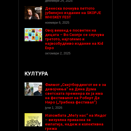
декември 24, 2025
Денеска почнува петтото
јубилејно издание на SKOPJE
WHISKEY FEST
ноември 6, 2025
Овој викенд е посветен на
децата – Во Скопје се случува
третото, најголемо и
највозбудливо издание на Kid
Expo
октомври 2, 2025
КУЛТУРА
Филмот „Скејтбордингот не е за
девојчиња“ на Дина Дума
светската премиера ќе ја има
на фестивалот на Роберт Де
Ниро („Трибека фестивал“)
јуни 1, 2026
Изложбата „Меѓу нас“ на Индог
– визуелна приказна за
емпатија, надеж и колективна
грижа