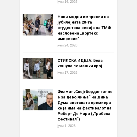
јули 16, 2026
Нови модни импресии на
јубилејната 20-та
студентска ревија на ТМФ
насловена „Вортекс
импресии“
јуни 24, 2026
СТИЛСКА ИДЕЈА: Бела
кошула со машки крој
јуни 17, 2026
Филмот „Скејтбордингот не
е за девојчиња“ на Дина
Дума светската премиера
ќе ја има на фестивалот на
Роберт Де Ниро („Трибека
фестивал“)
јуни 1, 2026