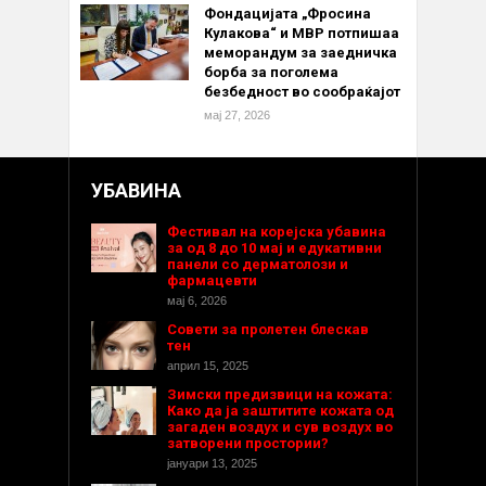
Фондацијата „Фросина
Кулакова“ и МВР потпишаа
меморандум за заедничка
борба за поголема
безбедност во сообраќајот
мај 27, 2026
УБАВИНА
Фестивал на корејска убавина
за од 8 до 10 мај и едукативни
панели со дерматолози и
фармацевти
мај 6, 2026
Совети за пролетен блескав
тен
април 15, 2025
Зимски предизвици на кожата:
Како да ја заштитите кожата од
загаден воздух и сув воздух во
затворени простории?
јануари 13, 2025