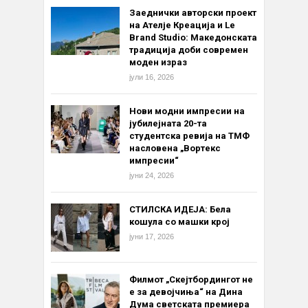
Заеднички авторски проект
на Ателје Креација и Le
Brand Studio: Македонската
традиција доби современ
моден израз
јули 16, 2026
Нови модни импресии на
јубилејната 20-та
студентска ревија на ТМФ
насловена „Вортекс
импресии“
јуни 24, 2026
СТИЛСКА ИДЕЈА: Бела
кошула со машки крој
јуни 17, 2026
Филмот „Скејтбордингот не
е за девојчиња“ на Дина
Дума светската премиера