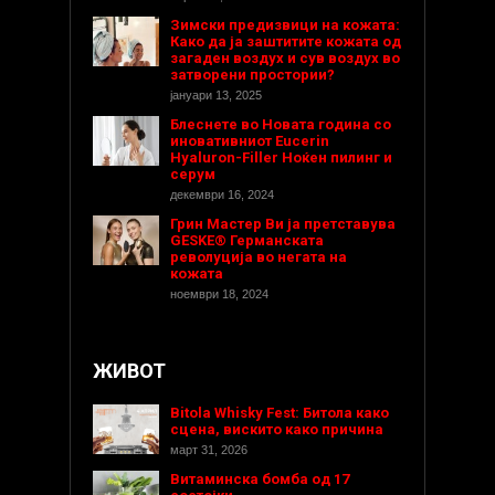
Зимски предизвици на кожата:
Како да ја заштитите кожата од
загаден воздух и сув воздух во
затворени простории?
јануари 13, 2025
Блеснете во Новата година со
иновативниот Eucerin
Hyaluron-Filler Ноќен пилинг и
серум
декември 16, 2024
Грин Мастер Ви ја претставува
GESKE® Германската
револуција во негата на
кожата
ноември 18, 2024
ЖИВОТ
Bitola Whisky Fest: Битола како
сцена, вискито како причина
март 31, 2026
Витаминска бомба од 17