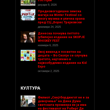
состојки
јануари 9, 2026
Предновогодишнa зимска
магија на Winter Festival со
многу музика и улична храна
пред СЦ „Борис Трајковски
декември 24, 2025
Денеска почнува петтото
јубилејно издание на SKOPJE
WHISKEY FEST
ноември 6, 2025
Овој викенд е посветен на
децата – Во Скопје се случува
третото, најголемо и
највозбудливо издание на Kid
Expo
октомври 2, 2025
КУЛТУРА
Филмот „Скејтбордингот не е за
девојчиња“ на Дина Дума
светската премиера ќе ја има
на фестивалот на Роберт Де