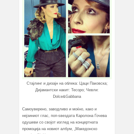
Стајлинг и дизајн на облека: Цаци Паковска;
Дијамантски накит: Тесоро; Чевли:
Dolce&Gabbana
Самоуверено, заводливо и моќно, како и
нејзиниот глас, поп-ѕвездата Каролона Гочева
одушеви со својот изглед на концертната
промоција на новиот албум, „Македонско