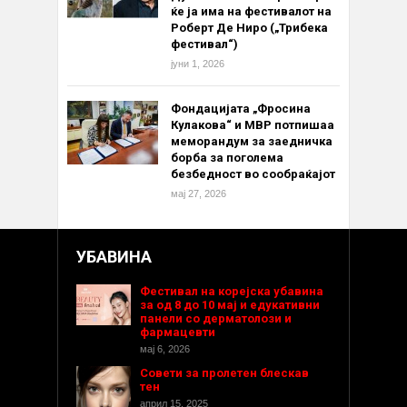
ќе ја има на фестивалот на
Роберт Де Ниро („Трибека
фестивал“)
јуни 1, 2026
Фондацијата „Фросина
Кулакова“ и МВР потпишаа
меморандум за заедничка
борба за поголема
безбедност во сообраќајот
мај 27, 2026
УБАВИНА
Фестивал на корејска убавина
за од 8 до 10 мај и едукативни
панели со дерматолози и
фармацевти
мај 6, 2026
Совети за пролетен блескав
тен
април 15, 2025