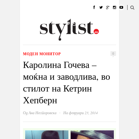
ДОМА
МОДА
СТИЛ
УБАВИНА
ЖИВОТ
КУЛТУРА
@РАБОТА
ГАЛЕРИЈА
ИЗЛОГ
КОНТАКТ
МОДЕН МОНИТОР
0
Каролина Гочева –
моќна и заводлива, во
стилот на Кетрин
Хепберн
·
Од
Ана Несторовска
На февруари 23, 2014