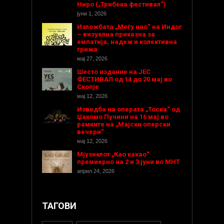
Ниро („Трибека фестивал“)
јуни 1, 2026
Изложбата „Меѓу нас“ на Индог
– визуелна приказна за
емпатија, надеж и колективна
грижа
мај 27, 2026
Шесто издание на ЈЕС
ФЕСТИВАЛ од 14 до 20 мај во
Скопје
мај 12, 2026
Изведба на операта „Тоска“ од
Џакомо Пучини на 16 мај во
рамките на „Мајски оперски
вечери“
мај 12, 2026
Мјузиклот „Као какао“
премиерно на 2 и 3 јуни во МНТ
април 24, 2026
ТАГОВИ