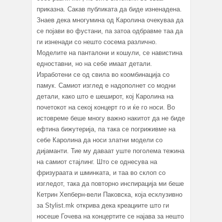
приказна. Сакав публиката да биде изненадена.
Знаев дека многумина од Каролина очекуваа да
се појави во фустани, па затоа одбравме таа да
ги изненади со нешто сосема различно.
Моделите на панталони и кошули, се навистина
едноставни, но на себе имаат детали.
Изработени се од свила во коомбинација со
памук. Самиот изглед е надополнет со модни
детали, како што е шеширот, кој Каролина на
почетокот на секој концерт го и ќе го носи. Во
истовреме беше многу важно накитот да не биде
ефтина бижутерија, па така се погриживме на
себе Каролина да носи златни модели со
дијаманти. Тие му даваат уште поголема тежина
на самиот стајлинг. Што се однесува на
фризураата и шминката, и таа во склоп со
изгледот, така да повторно инспирација ми беше
Кетрин Хепберн-вели Паковска, која есклузивно
за Stylist.mk открива дека креациите што ги
носеше Гочева на концертите се најава за нешто