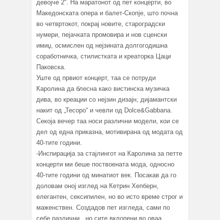
девојче 2“. На маратонот од пет концерти, во
Македонската опера и балет-Скопје, што почна
во четвртокот, покрај новите, староградски
нумери, пејачката промовира и нов сценски
имиџ, осмислен од нејзината долгогодишна
соработничка, стилистката и креаторка Цаци
Паковска.
Уште од првиот концерт, таа се потруди
Каролина да блесна како вистинска музичка
дива, во креации со нејзин дизајн, дијамантски
накит од „Тесоро“ и чевли од Dolce&Gabbana.
Секоја вечер таа носи различни модели, кои се
дел од една приказна, мотивирана од модата од
40-тите години.
-Инспирација за стајлингот на Каролина за петте
концерти ми беше поствоената мода, односно
40-тите години од минатиот век. Посакав да го
доловам оној изглед на Кетрин Хепберн,
елегантен, сексипилен, но во исто време строг и
маженствен. Создадов пет изгледа, сами по
себе различни , но сите вклопени во оваа