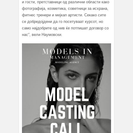
и гости, претставници од различни области како
фотографија, козметика, советници за исхрана,
фитнес тренери и мејкап артисти. Секако сите
се добредојдени да го посетуваат курсот, но
само најдобрите од нив ќе потпишат договор со
нас“, вели Наумовски.