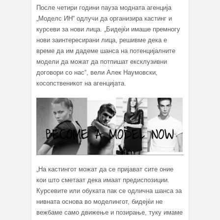
После четири години пауза модната агенција
„Моделс ИН“ одлучи да организира кастинг и
курсеви за нови лица. „Бидејќи имаше премногу
нови заинтересирани лица, решивме дека е
време да им дадеме шанса на потенцијалните
модели да можат да потпишат ексклузивни
договори со нас“, вели Алек Наумовски,
косопственикот на агенцијата.
„На кастингот можат да се пријават сите оние
кои што сметаат дека имаат предиспозиции.
Курсевите или обуката пак се одлична шанса за
нивната основа во моделингот, бидејќи не
вежбаме само движење и позирање, туку имаме