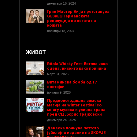
декември 16, 2024
Грин Мастер Ви ја претставува
GESKE® Германската
револуција во негата на
кожата
ноември 18, 2024
ЖИВОТ
Bitola Whisky Fest: Битола како
сцена, вискито како причина
март 31, 2026
Витаминска бомба од 17
состојки
јануари 9, 2026
Предновогодишнa зимска
магија на Winter Festival со
многу музика и улична храна
пред СЦ „Борис Трајковски
декември 24, 2025
Денеска почнува петтото
јубилејно издание на SKOPJE