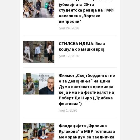
јубилејната 20-та
студентска ревија на ТМФ
насловена „Вортекс
импресии“
јуни 24, 2026
СТИЛСКА ИДЕЈА: Бела
кошула со машки крој
јуни 17, 2026
Филмот „Скејтбордингот не
е за девојчиња“ на Дина
Дума светската премиера
ќе ја има на фестивалот на
Роберт Де Ниро („Трибека
фестивал“)
јуни 1, 2026
Фондацијата „Фросина
Кулакова“ и МВР потпишаа
меморандум за заедничка