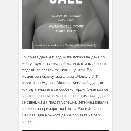
Тој смета дека низ годините докажале дека со
многу труд и голема работа можат и пласираат
модели во светските модни центри. Во
моментов неколку модели од „Моделс ИН“
работат во Њујорк, Милано, Кина и Индија, на
кои од агенцијата се особено горди. Оние кои се
заинтересирани за манекенство и сметаат дека
се спремни да градат успешна интернационална
кариера по примерот на Елена Реи и Јована
Нешова, еве можност да се пријават на овој
кастинг.