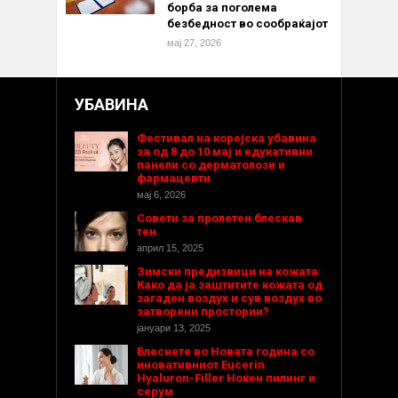
борба за поголема
безбедност во сообраќајот
мај 27, 2026
УБАВИНА
Фестивал на корејска убавина
за од 8 до 10 мај и едукативни
панели со дерматолози и
фармацевти
мај 6, 2026
Совети за пролетен блескав
тен
април 15, 2025
Зимски предизвици на кожата:
Како да ја заштитите кожата од
загаден воздух и сув воздух во
затворени простории?
јануари 13, 2025
Блеснете во Новата година со
иновативниот Eucerin
Hyaluron-Filler Ноќен пилинг и
серум