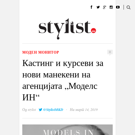
ДОМА
МОДА
СТИЛ
УБАВИНА
ЖИВОТ
КУЛТУРА
@РАБОТА
ГАЛЕРИЈА
ИЗЛОГ
КОНТАКТ
МОДЕН МОНИТОР
0
Кастинг и курсеви за
нови манекени на
агенцијата „Моделс
ИН“
·
Од
stylist
@StylistMKD
На март 14, 2019