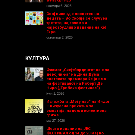
WHISKEY FEST
ноември 6, 2025
Овој викенд е посветен на
децата – Во Скопје се случува
третото, најголемо и
највозбудливо издание на Kid
Expo
октомври 2, 2025
КУЛТУРА
Филмот „Скејтбордингот не е за
девојчиња“ на Дина Дума
светската премиера ќе ја има
на фестивалот на Роберт Де
Ниро („Трибека фестивал“)
јуни 1, 2026
Изложбата „Меѓу нас“ на Индог
– визуелна приказна за
емпатија, надеж и колективна
грижа
мај 27, 2026
Шесто издание на ЈЕС
ФЕСТИВАЛ од 14 до 20 мај во