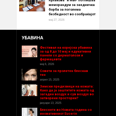
Кулакова“ и МВР потпишаа
меморандум за заедничка
борба за поголема
безбедност во сообраќајот
мај 27, 2026
УБАВИНА
Фестивал на корејска убавина
за од 8 до 10 мај и едукативни
панели со дерматолози и
фармацевти
мај 6, 2026
Совети за пролетен блескав
тен
април 15, 2025
Зимски предизвици на кожата:
Како да ја заштитите кожата од
загаден воздух и сув воздух во
затворени простории?
јануари 13, 2025
Блеснете во Новата година со
иновативниот Eucerin