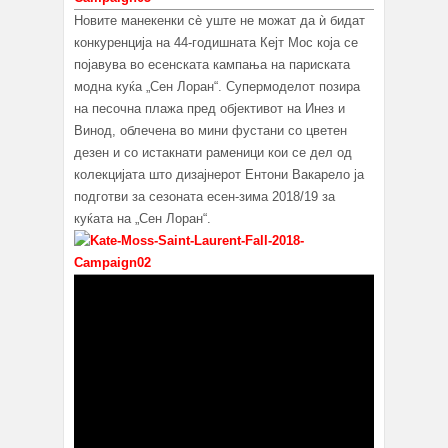
Новите манекенки сè уште не можат да ѝ бидат
конкуренција на 44-годишната Кејт Мос која се
појавува во есенската кампања на париската
модна куќа „Сен Лоран“. Супермоделот позира
на песочна плажа пред објективот на Инез и
Винод, облечена во мини фустани со цветен
дезен и со истакнати раменици кои се дел од
колекцијата што дизајнерот Ентони Вакарело ја
подготви за сезоната есен-зима 2018/19 за
куќата на „Сен Лоран“.