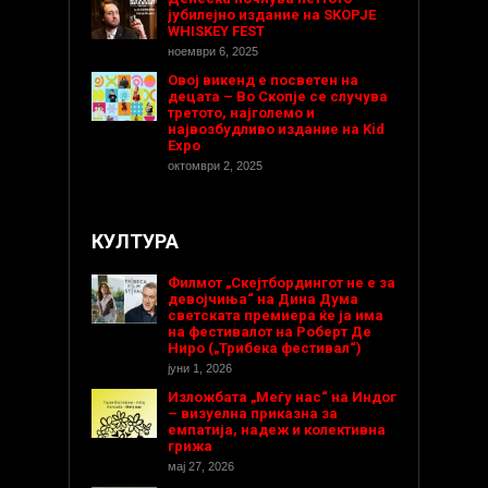
јубилејно издание на SKOPJE
WHISKEY FEST
ноември 6, 2025
Овој викенд е посветен на
децата – Во Скопје се случува
третото, најголемо и
највозбудливо издание на Kid
Expo
октомври 2, 2025
КУЛТУРА
Филмот „Скејтбордингот не е за
девојчиња“ на Дина Дума
светската премиера ќе ја има
на фестивалот на Роберт Де
Ниро („Трибека фестивал“)
јуни 1, 2026
Изложбата „Меѓу нас“ на Индог
– визуелна приказна за
емпатија, надеж и колективна
грижа
мај 27, 2026