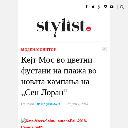
ДОМА
МОДА
СТИЛ
УБАВИНА
ЖИВОТ
КУЛТУРА
@РАБОТА
ГАЛЕРИЈА
ИЗЛОГ
КОНТАКТ
МОДЕН МОНИТОР
0
Кејт Мос во цветни
фустани на плажа во
новата кампања на
„Сен Лоран“
·
Од
stylist
@StylistMKD
На јули 4, 2018