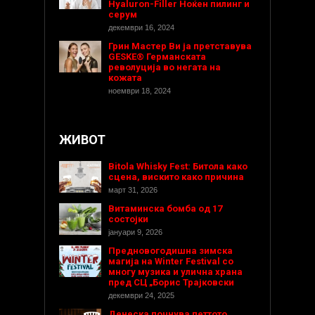
Hyaluron-Filler Ноќен пилинг и
серум
декември 16, 2024
Грин Мастер Ви ја претставува
GESKE® Германската
револуција во негата на
кожата
ноември 18, 2024
ЖИВОТ
Bitola Whisky Fest: Битола како
сцена, вискито како причина
март 31, 2026
Витаминска бомба од 17
состојки
јануари 9, 2026
Предновогодишнa зимска
магија на Winter Festival со
многу музика и улична храна
пред СЦ „Борис Трајковски
декември 24, 2025
Денеска почнува петтото