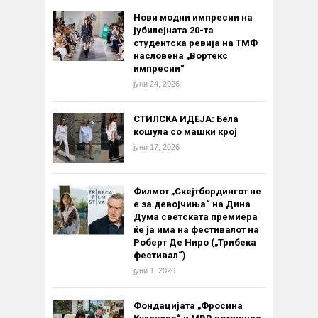
Нови модни импресии на
јубилејната 20-та
студентска ревија на ТМФ
насловена „Вортекс
импресии“
јуни 24, 2026
СТИЛСКА ИДЕЈА: Бела
кошула со машки крој
јуни 17, 2026
Филмот „Скејтбордингот не
е за девојчиња“ на Дина
Дума светската премиера
ќе ја има на фестивалот на
Роберт Де Ниро („Трибека
фестивал“)
јуни 1, 2026
Фондацијата „Фросина