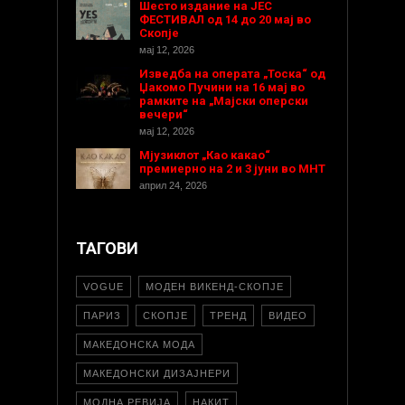
Шесто издание на ЈЕС
ФЕСТИВАЛ од 14 до 20 мај во
Скопје
мај 12, 2026
Изведба на операта „Тоска“ од
Џакомо Пучини на 16 мај во
рамките на „Мајски оперски
вечери“
мај 12, 2026
Мјузиклот „Као какао“
премиерно на 2 и 3 јуни во МНТ
април 24, 2026
ТАГОВИ
VOGUE
МОДЕН ВИКЕНД-СКОПЈЕ
ПАРИЗ
СКОПЈЕ
ТРЕНД
ВИДЕО
МАКЕДОНСКА МОДА
МАКЕДОНСКИ ДИЗАЈНЕРИ
МОДНА РЕВИЈА
НАКИТ