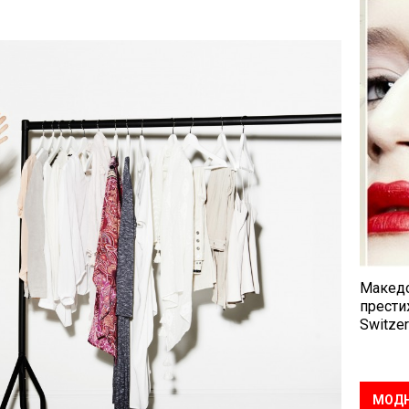
Македо
прести
Switzer
МОДН