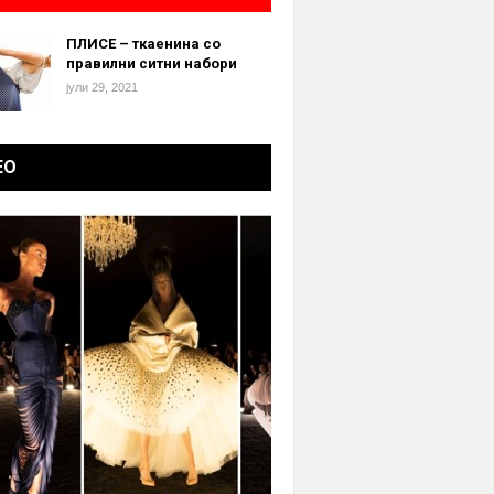
ПЛИСЕ – ткаенина со
правилни ситни набори
јули 29, 2021
ЕО