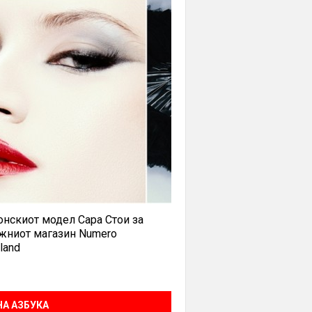
нскиот модел Сара Стои за
жниот магазин Numero
land
А АЗБУКА