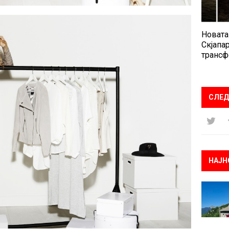
Новата
Скјапар
трансф
СЛЕД
НАЈН