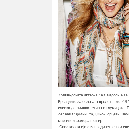
Холивудската актерка Кејт Хадсон е заш
Креациите за сезоната пролет-лето 2014
блиски до личниот стил на глумицата.
лелеави здолништа, џинс-шорцеви, џемп
марами и федора шешир.
-Оваа колекција е баш единствена и св