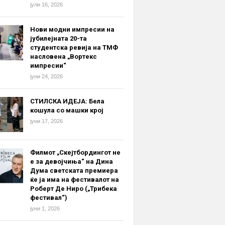
јули 16, 2026
Нови модни импресии на
јубилејната 20-та
студентска ревија на ТМФ
насловена „Вортекс
импресии“
јуни 24, 2026
СТИЛСКА ИДЕЈА: Бела
кошула со машки крој
јуни 17, 2026
Филмот „Скејтбордингот не
е за девојчиња“ на Дина
Дума светската премиера
ќе ја има на фестивалот на
Роберт Де Ниро („Трибека
фестивал“)
јуни 1, 2026