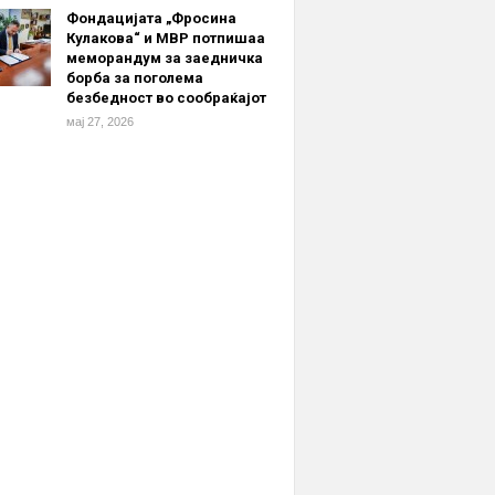
Фондацијата „Фросина
Кулакова“ и МВР потпишаа
меморандум за заедничка
борба за поголема
безбедност во сообраќајот
мај 27, 2026