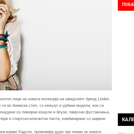
ПОБА
титно лице на новата колекција на шведскиот бренд Lindex.
 се во боемски стил, со кежуал и урбaни модели, кои се
 Понудени се лежерни кошули и блузи, памучни фустанчиња,
ери и спортско-елегантни палта, комбинирани со шарени
КАЛ
ежа-изјави Хадсон, промовира дури три линии за новата