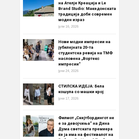
на Ателје Креација и Le
Brand Studio: Македонската
традиција доби современ
моден израз
јули 16, 2026
Нови модни импресии на
јубилејната 20-та
студентска ревија на ТМФ
насловена „Вортекс
импресии“
јуни 24, 2026
СТИЛСКА ИДЕЈА: Бела
кошула со машки крој
јуни 17, 2026
Филмот „Скејтбордингот не
е за девојчиња“ на Дина
Дума светската премиера
ќе ја има на фестивалот на