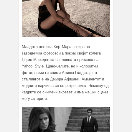
Младата актерка Кејт Мара позира во
заводничка фотосесија покрај својот колега
Џејмс Марсден за насловната приказна на
Yahoo! Style. Црно-белите, но и колоритни
фотографии ги сними Алиша Голдстајн, а
стајлингот е на Дебора Афшани. Амбиентот и
модните парчиња се со ретро шмек. Неколку од
кадрите се снимени вкревет и има жешки сцени
меѓу актерите.