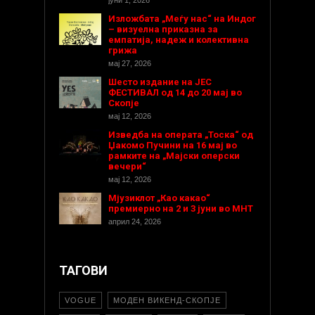
јуни 1, 2026
Изложбата „Меѓу нас“ на Индог
– визуелна приказна за
емпатија, надеж и колективна
грижа
мај 27, 2026
Шесто издание на ЈЕС
ФЕСТИВАЛ од 14 до 20 мај во
Скопје
мај 12, 2026
Изведба на операта „Тоска“ од
Џакомо Пучини на 16 мај во
рамките на „Мајски оперски
вечери“
мај 12, 2026
Мјузиклот „Као какао“
премиерно на 2 и 3 јуни во МНТ
април 24, 2026
ТАГОВИ
VOGUE
МОДЕН ВИКЕНД-СКОПЈЕ