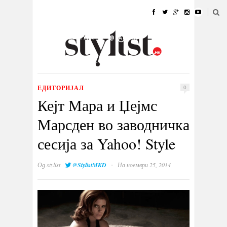
ДОМА
МОДА
СТИЛ
УБАВИНА
ЖИВОТ
КУЛТУРА
@РАБОТА
ГАЛЕРИЈА
ИЗЛОГ
КОНТАКТ
ЕДИТОРИЈАЛ
0
Кејт Мара и Џејмс
Марсден во заводничка
сесија за Yahoo! Style
·
Од
stylist
@StylistMKD
На ноември 25, 2014