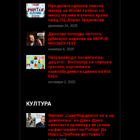
Предновогодишнa зимска
магија на Winter Festival со
многу музика и улична храна
пред СЦ „Борис Трајковски
декември 24, 2025
Денеска почнува петтото
јубилејно издание на SKOPJE
WHISKEY FEST
ноември 6, 2025
Овој викенд е посветен на
децата – Во Скопје се случува
третото, најголемо и
највозбудливо издание на Kid
Expo
октомври 2, 2025
КУЛТУРА
Филмот „Скејтбордингот не е за
девојчиња“ на Дина Дума
светската премиера ќе ја има
на фестивалот на Роберт Де
Ниро („Трибека фестивал“)