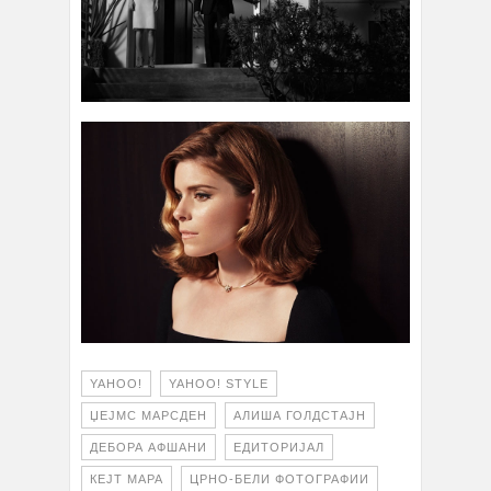
YAHOO!
YAHOO! STYLE
ЏЕЈМС МАРСДЕН
АЛИША ГОЛДСТАЈН
ДЕБОРА АФШАНИ
ЕДИТОРИЈАЛ
КЕЈТ МАРА
ЦРНО-БЕЛИ ФОТОГРАФИИ