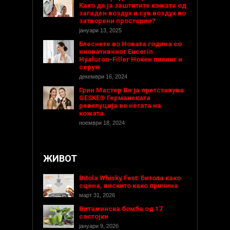
Како да ја заштитите кожата од
загаден воздух и сув воздух во
затворени простории?
јануари 13, 2025
Блеснете во Новата година со
иновативниот Eucerin
Hyaluron-Filler Ноќен пилинг и
серум
декември 16, 2024
Грин Мастер Ви ја претставува
GESKE® Германската
револуција во негата на
кожата
ноември 18, 2024
ЖИВОТ
Bitola Whisky Fest: Битола како
сцена, вискито како причина
март 31, 2026
Витаминска бомба од 17
состојки
јануари 9, 2026