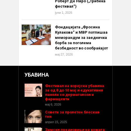
Роберт Де Ниро („Трибека
фестивал“)
јуни 1, 2026
Фондацијата „Фросина
Кулакова“ и МВР потпишаа
меморандум за заедничка
борба за поголема
безбедност во сообраќајот
мај 27, 2026
УБАВИНА
Фестивал на корејска убавина
за од 8 до 10 мај и едукативни
панели со дерматолози и
фармацевти
мај 6, 2026
Совети за пролетен блескав
тен
април 15, 2025
Зимски предизвици на кожата: