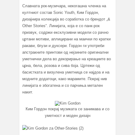
Славната рок-музичара, некогашна членка на
култниот состав Sonic Youth, Ким Гордон,
дизајнира колекција во соработка со брендот „&
Other Stories“. Линијата, која е со панк-рок
призвук, содржи ексклузивни модели со рачно
цртани мотиви, аплицирани на маички по кратки
ракави, блузи и дуксери. Гордон ги употреби
апстракните принтови од нејзините оригинални
уметнички дела во декорирање на креациите во
црна, бела, розова и сива боја. Цртежи од
басистката и визулена уметница се најдоа и на
модните додатоци, како марамите. Покрај нив
линијата е збогатена и со парчиња метален
накит.
Ким Гордон покрај музиката се занимава и со
уметност и моден дизајн