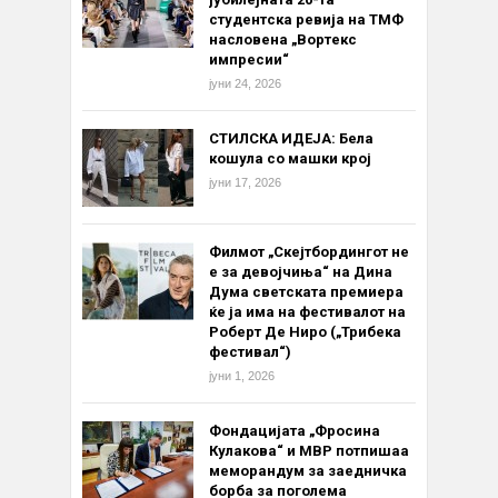
студентска ревија на ТМФ
насловена „Вортекс
импресии“
јуни 24, 2026
СТИЛСКА ИДЕЈА: Бела
кошула со машки крој
јуни 17, 2026
Филмот „Скејтбордингот не
е за девојчиња“ на Дина
Дума светската премиера
ќе ја има на фестивалот на
Роберт Де Ниро („Трибека
фестивал“)
јуни 1, 2026
Фондацијата „Фросина
Кулакова“ и МВР потпишаа
меморандум за заедничка
борба за поголема