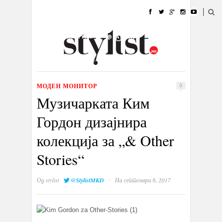
ДОМА
МОДА
СТИЛ
УБАВИНА
ЖИВОТ
КУЛТУРА
@РАБОТА
ГАЛЕРИЈА
ИЗЛОГ
КОНТАКТ
МОДЕН МОНИТОР
0
Музичарката Ким
Гордон дизајнира
колекција за „& Other
Stories“
·
Од
stylist
@StylistMKD
На септември 6, 2017