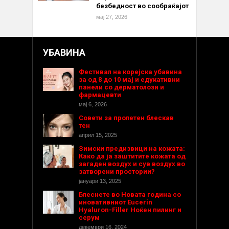
безбедност во сообраќајот
мај 27, 2026
УБАВИНА
Фестивал на корејска убавина
за од 8 до 10 мај и едукативни
панели со дерматолози и
фармацевти
мај 6, 2026
Совети за пролетен блескав
тен
април 15, 2025
Зимски предизвици на кожата:
Како да ја заштитите кожата од
загаден воздух и сув воздух во
затворени простории?
јануари 13, 2025
Блеснете во Новата година со
иновативниот Eucerin
Hyaluron-Filler Ноќен пилинг и
серум
декември 16, 2024