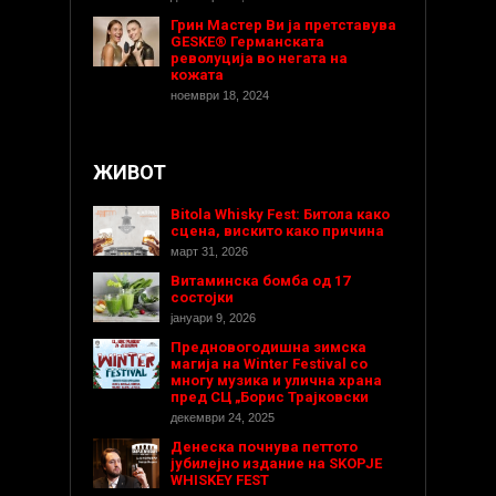
Грин Мастер Ви ја претставува
GESKE® Германската
револуција во негата на
кожата
ноември 18, 2024
ЖИВОТ
Bitola Whisky Fest: Битола како
сцена, вискито како причина
март 31, 2026
Витаминска бомба од 17
состојки
јануари 9, 2026
Предновогодишнa зимска
магија на Winter Festival со
многу музика и улична храна
пред СЦ „Борис Трајковски
декември 24, 2025
Денеска почнува петтото
јубилејно издание на SKOPJE
WHISKEY FEST