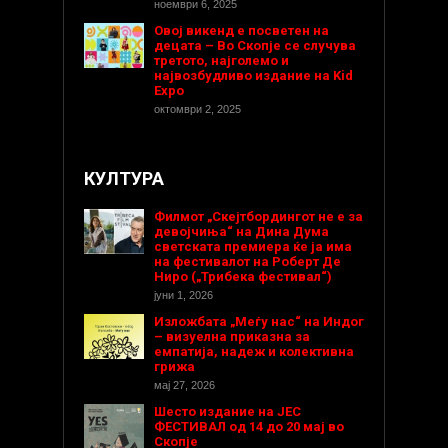
ноември 6, 2025
Овој викенд е посветен на
децата – Во Скопје се случува
третото, најголемо и
највозбудливо издание на Kid
Expo
октомври 2, 2025
КУЛТУРА
Филмот „Скејтбордингот не е за
девојчиња“ на Дина Дума
светската премиера ќе ја има
на фестивалот на Роберт Де
Ниро („Трибека фестивал“)
јуни 1, 2026
Изложбата „Меѓу нас“ на Индог
– визуелна приказна за
емпатија, надеж и колективна
грижа
мај 27, 2026
Шесто издание на ЈЕС
ФЕСТИВАЛ од 14 до 20 мај во
Скопје