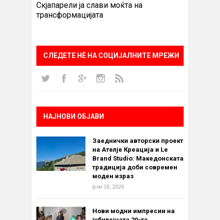
Скјапарели ја слави моќта на
трансформацијата
СЛЕДЕТЕ НÈ НА СОЦИЈАЛНИТЕ МРЕЖИ
НАЈНОВИ ОБЈАВИ
Заеднички авторски проект
на Ателје Креација и Le
Brand Studio: Македонската
традиција доби современ
моден израз
јули 16, 2026
Нови модни импресии на
јубилејната 20-та