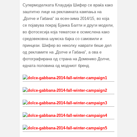
Супермоделката Клаудија Шифер се враќа како
заштитно лице на рекламната кампања на
„Долче и Габана“ за есен-зима 2014/15, во која
се појавува покрај Бјанка Балти и други модели,
во фотосесија која тематски е осмислена како
средовековна шумска бајка со самовили и
принцези. Шифер во неколку наврати беше дел
од рекламите на „Долче и Габана“, а ова е
фотографирана од страна на Доменико Долче,
едната половина од модниот бренд.