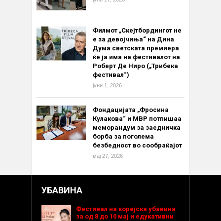
Филмот „Скејтбордингот не
е за девојчиња“ на Дина
Дума светската премиера
ќе ја има на фестивалот на
Роберт Де Ниро („Трибека
фестивал“)
јуни 1, 2026
Фондацијата „Фросина
Кулакова“ и МВР потпишаа
меморандум за заедничка
борба за поголема
безбедност во сообраќајот
мај 27, 2026
УБАВИНА
Фестивал на корејска убавина
за од 8 до 10 мај и едукативни