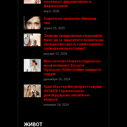
панели со дерматолози и
фармацевти
мај 6, 2026
Совети за пролетен блескав
тен
април 15, 2025
Зимски предизвици на кожата:
Како да ја заштитите кожата од
загаден воздух и сув воздух во
затворени простории?
јануари 13, 2025
Блеснете во Новата година со
иновативниот Eucerin
Hyaluron-Filler Ноќен пилинг и
серум
декември 16, 2024
Грин Мастер Ви ја претставува
GESKE® Германската
револуција во негата на
кожата
ноември 18, 2024
ЖИВОТ