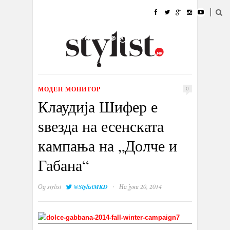
ДОМА
МОДА
СТИЛ
УБАВИНА
ЖИВОТ
КУЛТУРА
@РАБОТА
ГАЛЕРИЈА
ИЗЛОГ
КОНТАКТ
МОДЕН МОНИТОР
0
Клаудија Шифер е
ѕвезда на есенската
кампања на „Долче и
Габана“
·
Од
stylist
@StylistMKD
На јуни 20, 2014