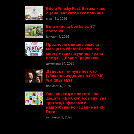
Bitola Whisky Fest: Битола како
сцена, вискито како причина
март 31, 2026
Витаминска бомба од 17
состојки
јануари 9, 2026
Предновогодишнa зимска
магија на Winter Festival со
многу музика и улична храна
пред СЦ „Борис Трајковски
декември 24, 2025
Денеска почнува петтото
јубилејно издание на SKOPJE
WHISKEY FEST
ноември 6, 2025
Овој викенд е посветен на
децата – Во Скопје се случува
третото, најголемо и
највозбудливо издание на Kid
Expo
октомври 2, 2025