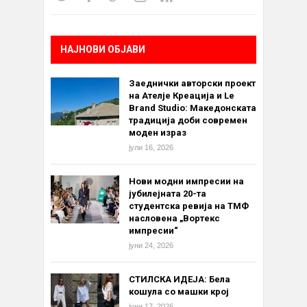
НАЈНОВИ ОБЈАВИ
Заеднички авторски проект
на Ателје Креација и Le
Brand Studio: Македонската
традиција доби современ
моден израз
јули 16, 2026
Нови модни импресии на
јубилејната 20-та
студентска ревија на ТМФ
насловена „Вортекс
импресии“
јуни 24, 2026
СТИЛСКА ИДЕЈА: Бела
кошула со машки крој
јуни 17, 2026