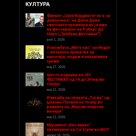
КУЛТУРА
Филмот „Скејтбордингот не е за
девојчиња“ на Дина Дума
светската премиера ќе ја има
на фестивалот на Роберт Де
Ниро („Трибека фестивал“)
јуни 1, 2026
Изложбата „Меѓу нас“ на Индог
– визуелна приказна за
емпатија, надеж и колективна
грижа
мај 27, 2026
Шесто издание на ЈЕС
ФЕСТИВАЛ од 14 до 20 мај во
Скопје
мај 12, 2026
Изведба на операта „Тоска“ од
Џакомо Пучини на 16 мај во
рамките на „Мајски оперски
вечери“
мај 12, 2026
Мјузиклот „Као какао“
премиерно на 2 и 3 јуни во МНТ
април 24, 2026