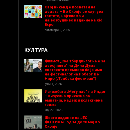
Овој викенд е посветен на
децата – Во Скопје се случува
третото, најголемо и
највозбудливо издание на Kid
Expo
октомври 2, 2025
КУЛТУРА
Филмот „Скејтбордингот не е за
девојчиња“ на Дина Дума
светската премиера ќе ја има
на фестивалот на Роберт Де
Ниро („Трибека фестивал“)
јуни 1, 2026
Изложбата „Меѓу нас“ на Индог
– визуелна приказна за
емпатија, надеж и колективна
грижа
мај 27, 2026
Шесто издание на ЈЕС
ФЕСТИВАЛ од 14 до 20 мај во
Скопје