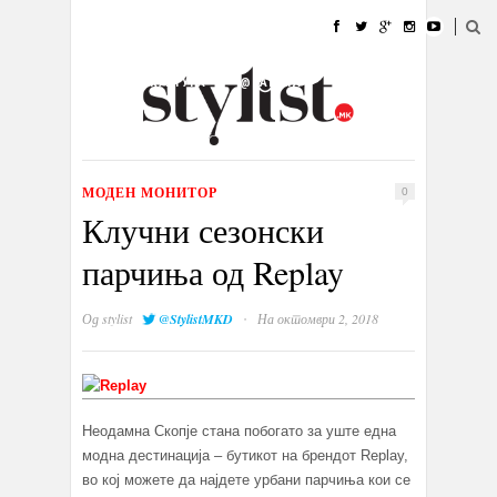
ДОМА
МОДА
СТИЛ
УБАВИНА
ЖИВОТ
КУЛТУРА
@РАБОТА
ГАЛЕРИЈА
ИЗЛОГ
КОНТАКТ
МОДЕН МОНИТОР
0
Клучни сезонски
парчиња од Replay
·
Од
stylist
@StylistMKD
На октомври 2, 2018
Неодамна Скопје стана побогато за уште една
модна дестинација – бутикот на брендот Replay,
во кој можете да најдете урбани парчиња кои се