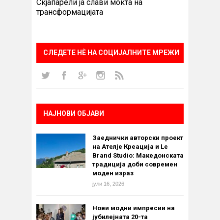
Скјапарели ја слави моќта на
трансформацијата
СЛЕДЕТЕ НÈ НА СОЦИЈАЛНИТЕ МРЕЖИ
НАЈНОВИ ОБЈАВИ
Заеднички авторски проект
на Ателје Креација и Le
Brand Studio: Македонската
традиција доби современ
моден израз
јули 16, 2026
Нови модни импресии на
јубилејната 20-та