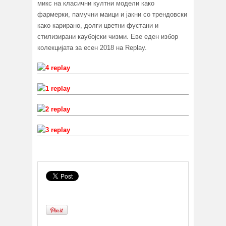
микс на класични култни модели како
фармерки, памучни маици и јакни со трендовски
како карирано, долги цветни фустани и
стилизирани каубојски чизми. Еве еден избор
колекцијата за есен 2018 на Replay.