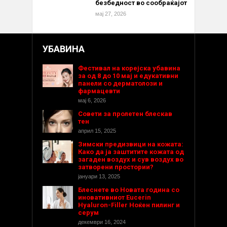
безбедност во сообраќајот
мај 27, 2026
УБАВИНА
Фестивал на корејска убавина
за од 8 до 10 мај и едукативни
панели со дерматолози и
фармацевти
мај 6, 2026
Совети за пролетен блескав
тен
април 15, 2025
Зимски предизвици на кожата:
Како да ја заштитите кожата од
загаден воздух и сув воздух во
затворени простории?
јануари 13, 2025
Блеснете во Новата година со
иновативниот Eucerin
Hyaluron-Filler Ноќен пилинг и
серум
декември 16, 2024