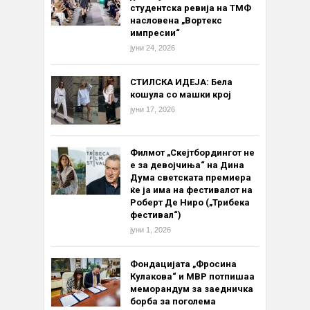
студентска ревија на ТМФ
насловена „Вортекс
импресии“
јуни 24, 2026
СТИЛСКА ИДЕЈА: Бела
кошула со машки крој
јуни 17, 2026
Филмот „Скејтбордингот не
е за девојчиња“ на Дина
Дума светската премиера
ќе ја има на фестивалот на
Роберт Де Ниро („Трибека
фестивал“)
јуни 1, 2026
Фондацијата „Фросина
Кулакова“ и МВР потпишаа
меморандум за заедничка
борба за поголема