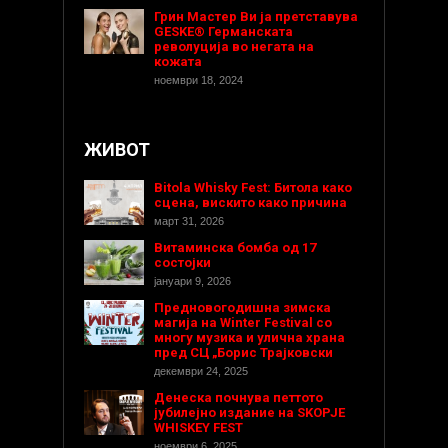
Грин Мастер Ви ја претставува
GESKE® Германската
револуција во негата на
кожата
ноември 18, 2024
ЖИВОТ
Bitola Whisky Fest: Битола како
сцена, вискито како причина
март 31, 2026
Витаминска бомба од 17
состојки
јануари 9, 2026
Предновогодишнa зимска
магија на Winter Festival со
многу музика и улична храна
пред СЦ „Борис Трајковски
декември 24, 2025
Денеска почнува петтото
јубилејно издание на SKOPJE
WHISKEY FEST
ноември 6, 2025