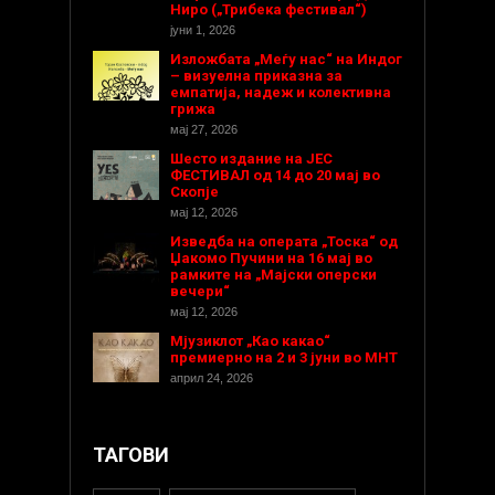
Ниро („Трибека фестивал“)
јуни 1, 2026
Изложбата „Меѓу нас“ на Индог
– визуелна приказна за
емпатија, надеж и колективна
грижа
мај 27, 2026
Шесто издание на ЈЕС
ФЕСТИВАЛ од 14 до 20 мај во
Скопје
мај 12, 2026
Изведба на операта „Тоска“ од
Џакомо Пучини на 16 мај во
рамките на „Мајски оперски
вечери“
мај 12, 2026
Мјузиклот „Као какао“
премиерно на 2 и 3 јуни во МНТ
април 24, 2026
ТАГОВИ