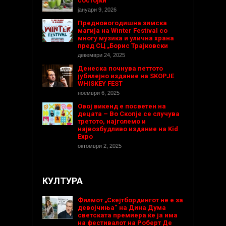
состојки
јануари 9, 2026
Предновогодишнa зимска
магија на Winter Festival со
многу музика и улична храна
пред СЦ „Борис Трајковски
декември 24, 2025
Денеска почнува петтото
јубилејно издание на SKOPJE
WHISKEY FEST
ноември 6, 2025
Овој викенд е посветен на
децата – Во Скопје се случува
третото, најголемо и
највозбудливо издание на Kid
Expo
октомври 2, 2025
КУЛТУРА
Филмот „Скејтбордингот не е за
девојчиња“ на Дина Дума
светската премиера ќе ја има
на фестивалот на Роберт Де