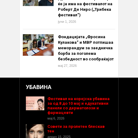
ќе ја има на фестивалот на
Роберт Де Ниро („Трибека
фестивал“)
јуни 1, 2026
Фондацијата „Фросина
Кулакова“ и МВР потпишаа
меморандум за заедничка
борба за поголема
безбедност во сообраќајот
мај 27, 2026
УБАВИНА
Фестивал на корејска убавина
за од 8 до 10 мај и едукативни
панели со дерматолози и
фармацевти
мај 6, 2026
Совети за пролетен блескав
тен
април 15, 2025