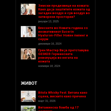
Зимски предизвици на кожата:
Како да ја заштитите кожата од
загаден воздух и сув воздух во
затворени простории?
јануари 13, 2025
Блеснете во Новата година со
иновативниот Eucerin
Hyaluron-Filler Ноќен пилинг и
серум
декември 16, 2024
Грин Мастер Ви ја претставува
GESKE® Германската
револуција во негата на
кожата
ноември 18, 2024
ЖИВОТ
Bitola Whisky Fest: Битола како
сцена, вискито како причина
март 31, 2026
Витаминска бомба од 17