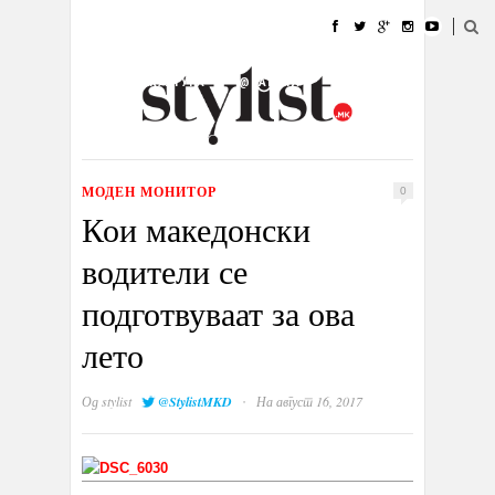
ДОМА
МОДА
СТИЛ
УБАВИНА
ЖИВОТ
КУЛТУРА
@РАБОТА
ГАЛЕРИЈА
ИЗЛОГ
КОНТАКТ
МОДЕН МОНИТОР
0
Кои македонски
водители се
подготвуваат за ова
лето
·
Од
stylist
@StylistMKD
На август 16, 2017