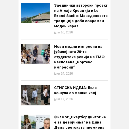
Заеднички авторски проект
на Ателје Креација и Le
Brand Studio: Македонската
традиција доби современ
моден израз
јули 16, 2026
Нови модни импресии на
јубилејната 20-та
студентска ревија на ТМФ
насловена „Вортекс
импресии“
јуни 24, 2026
СТИЛСКА ИДЕЈА: Бела
кошула со машки крој
јуни 17, 2026
Филмот „Скејтбордингот не
е за девојчиња“ на Дина
Дума светската премиера