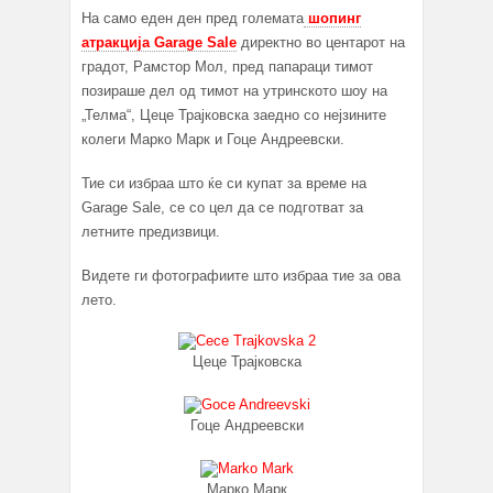
На само еден ден пред големата
шопинг
атракција Garage Sale
директно во центарот на
градот, Рамстор Мол, пред папараци тимот
позираше дел од тимот на утринското шоу на
„Телма“, Цеце Трајковска заедно со нејзините
колеги Марко Марк и Гоце Андреевски.
Тие си избраа што ќе си купат за време на
Garage Sale, се со цел да се подготват за
летните предизвици.
Видете ги фотографиите што избраа тие за ова
лето.
Цеце Трајковска
Гоце Андреевски
Марко Марк