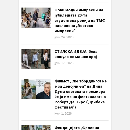
Нови модни импресии на
јубилејната 20-та
студентска ревија на ТМФ
насловена „Вортекс
импресии“
јуни 24, 2026
СТИЛСКА ИДЕЈА: Бела
кошула со машки крој
јуни 17, 2026
Филмот „Скејтбордингот не
е за девојчиња“ на Дина
Дума светската премиера
ќе ја има на фестивалот на
Роберт Де Ниро („Трибека
фестивал“)
јуни 1, 2026
Фондацијата „Фросина