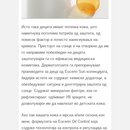
Исто така децата имаат потенка кожа, што
наметнува поголема потреба од заштита, од
повисок фактор и почесто нанесеување на
кремата. Престојот на сонце и на отворено да им
го направиме побезбеден на децата
заштитувајќи ги со ефикасна медицинска
козметика. Дерматолозите ги препорачуваат
производите за деца од Eucerin Sun колекцијата,
бидејќи истите не содржат хемиски додатоци, а
обезбедуваат сигурна и долготрајна заштита од
сонце. Содржат минерални филтри, кои ги
рефлектираат, одбиваат УВ зраците, не
дозволувајќи им да навлезат во детската кожа.
Ако пак вашата кожа е мрсна и/или склона кон
акни, формулата на Eucerin Oil Control која
содржи технологија за контрола и регулација на