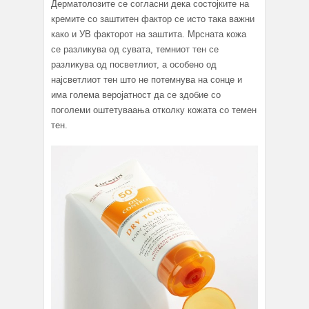
Дерматолозите се согласни дека состојките на
кремите со заштитен фактор се исто така важни
како и УВ факторот на заштита. Мрсната кожа
се разликува од сувата, темниот тен се
разликува од посветлиот, а особено од
најсветлиот тен што не потемнува на сонце и
има голема веројатност да се здобие со
поголеми оштетуваања отколку кожата со темен
тен.