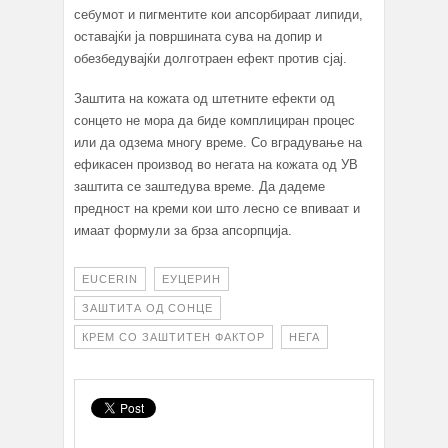
себумот и пигментите кои апсорбираат липиди,
оставајќи ја површината сува на допир и
обезбедувајќи долготраен ефект против сјај.
Заштита на кожата од штетните ефекти од
сонцето не мора да биде комплициран процес
или да одзема многу време. Со вградување на
ефикасен производ во негата на кожата од УВ
заштита се заштедува време. Да дадеме
предност на креми кои што лесно се впиваат и
имаат формули за брза апсорпција.
EUCERIN
ЕУЦЕРИН
ЗАШТИТА ОД СОНЦЕ
КРЕМ СО ЗАШТИТЕН ФАКТОР
НЕГА