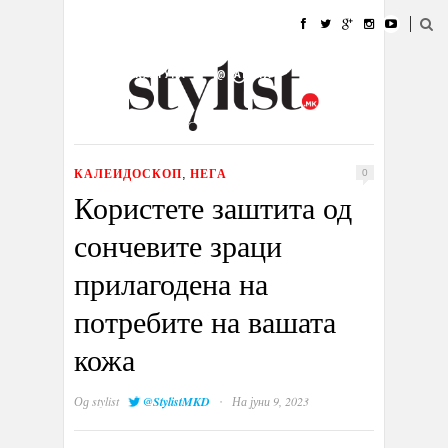
ДОМА
МОДА
СТИЛ
УБАВИНА
ЖИВОТ
КУЛТУРА
@РАБОТА
ГАЛЕРИЈА
ИЗЛОГ
КОНТАКТ
КАЛЕИДОСКОП
НЕГА
,
0
Користете заштита од
сончевите зраци
прилагодена на
потребите на вашата
кожа
·
Од
stylist
@StylistMKD
На јуни 9, 2023