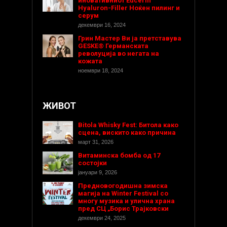
иновативниот Eucerin
Hyaluron-Filler Ноќен пилинг и
серум
декември 16, 2024
Грин Мастер Ви ја претставува
GESKE® Германската
револуција во негата на
кожата
ноември 18, 2024
ЖИВОТ
Bitola Whisky Fest: Битола како
сцена, вискито како причина
март 31, 2026
Витаминска бомба од 17
состојки
јануари 9, 2026
Предновогодишнa зимска
магија на Winter Festival со
многу музика и улична храна
пред СЦ „Борис Трајковски
декември 24, 2025