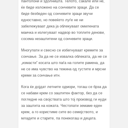
пантолони и здолништа. Телото, сакале или не,
ќе биде изложено на сончевите зраци. Да се
биде безбеден од сончевите зраци звучи
едноставно, но повеќето луѓе не ни
забележуваат дека ја облекуваат омилената
маичка и излегуваат надвор во топлите денови,
сосема незаштитени од сончевите зраци.
Многупати и свесно се избегнуваат кремите за
сончање. За да не се извалка облеката, да не се
„измасти“ косата што паѓа на голите рамена, да
не се има чувство на тежина од густите и мрсни
креми за сончање итн.
Кога ќе дојдат летните одмори, тогаш се брза да
се набави крем со заштитен фактор, без да се
погледне на својствата што тој производ ги нуди
за заштита на кожата. Честопати земаме еден
крем, а го користиме сите во семејството, и
младите и старите, па понекогаш и децата.