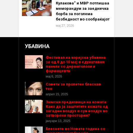
Кулакова“ и МВР потпишаа
меморандум за заедничка
борба за поголема
безбедност во сообраќајот
мај 27, 2026
УБАВИНА
Фестивал на корејска убавина
за од 8 до 10 мај и едукативни
панели со дерматолози и
фармацевти
мај 6, 2026
Совети за пролетен блескав
тен
април 15, 2025
Зимски предизвици на кожата:
Како да ја заштитите кожата од
загаден воздух и сув воздух во
затворени простории?
јануари 13, 2025
Блеснете во Новата година со