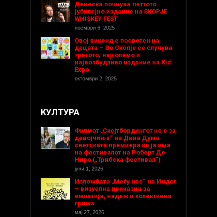
Денеска почнува петтото
јубилејно издание на SKOPJE
WHISKEY FEST
ноември 6, 2025
Овој викенд е посветен на
децата – Во Скопје се случува
третото, најголемо и
највозбудливо издание на Kid
Expo
октомври 2, 2025
КУЛТУРА
Филмот „Скејтбордингот не е за
девојчиња“ на Дина Дума
светската премиера ќе ја има
на фестивалот на Роберт Де
Ниро („Трибека фестивал“)
јуни 1, 2026
Изложбата „Меѓу нас“ на Индог
– визуелна приказна за
емпатија, надеж и колективна
грижа
мај 27, 2026