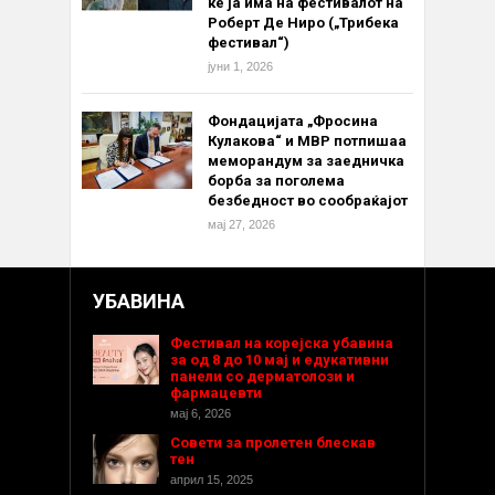
ќе ја има на фестивалот на
Роберт Де Ниро („Трибека
фестивал“)
јуни 1, 2026
Фондацијата „Фросина
Кулакова“ и МВР потпишаа
меморандум за заедничка
борба за поголема
безбедност во сообраќајот
мај 27, 2026
УБАВИНА
Фестивал на корејска убавина
за од 8 до 10 мај и едукативни
панели со дерматолози и
фармацевти
мај 6, 2026
Совети за пролетен блескав
тен
април 15, 2025