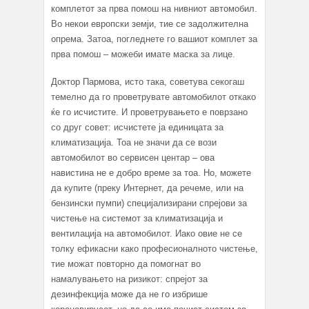
комплетот за прва помош на нивниот автомобил.
Во некои европски земји, тие се задолжителна
опрема. Затоа, погледнете го вашиот комплет за
прва помош – можеби имате маска за лице.
Доктор Пармова, исто така, советува секогаш
темелно да го проветрувате автомобилот откако
ќе го исчистите. И проветрувањето е поврзано
со друг совет: исчистете ја единицата за
климатизација. Тоа не значи да се вози
автомобилот во сервисен центар – ова
навистина не е добро време за тоа. Но, можете
да купите (преку Интернет, да речеме, или на
бензински пумпи) специјализирани спрејови за
чистење на системот за климатизација и
вентилација на автомобилот. Иако овие не се
толку ефикасни како професионалното чистење,
тие можат повторно да помогнат во
намалувањето на ризикот: спрејот за
дезинфекција може да не го избрише