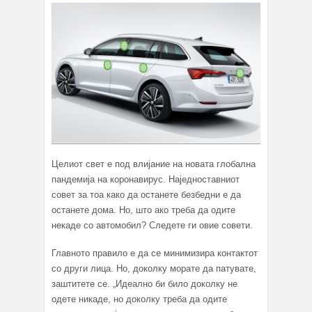
Целиот свет е под влијание на новата глобална
пандемија на коронавирус. Наједноставниот
совет за тоа како да останете безбедни е да
останете дома. Но, што ако треба да одите
некаде со автомобил? Следете ги овие совети.
Главното правило е да се минимизира контактот
со други лица. Но, доколку морате да патувате,
заштитете се. „Идеално би било доколку не
одете никаде, но доколку треба да одите