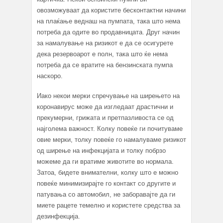
овозможуваат да користите бесконтактни начини
на плаќање веднаш на пумпата, така што нема
потреба да одите во продавницата. Друг начин
за намалување на ризикот е да се осигурете
дека резервоарот е полн, така што ќе нема
потреба да се вратите на бензинската пумпа
наскоро.
Иако некои мерки спречување на ширењето на
коронавирус може да изгледаат драстични и
прекумерни, грижата и претпазливоста се од
најголема важност. Колку повеќе ги почитуваме
овие мерки, толку повеќе го намалуваме ризикот
од ширење на инфекцијата и толку побрзо
можеме да ги вратиме животите во нормала.
Затоа, бидете внимателни, колку што е можно
повеќе минимизирајте го контакт со другите и
патувања со автомобил, не заборавајте да ги
миете рацете темелно и користете средства за
дезинфекција.