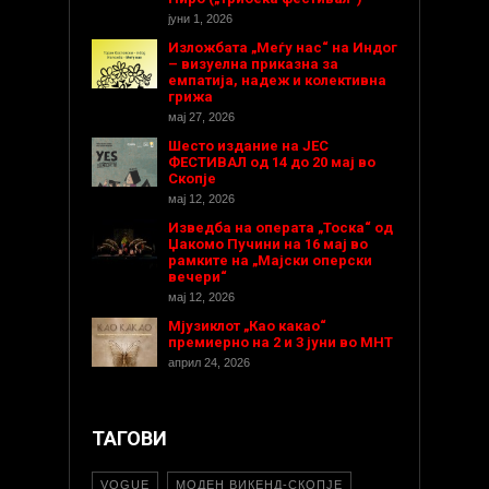
јуни 1, 2026
Изложбата „Меѓу нас“ на Индог
– визуелна приказна за
емпатија, надеж и колективна
грижа
мај 27, 2026
Шесто издание на ЈЕС
ФЕСТИВАЛ од 14 до 20 мај во
Скопје
мај 12, 2026
Изведба на операта „Тоска“ од
Џакомо Пучини на 16 мај во
рамките на „Мајски оперски
вечери“
мај 12, 2026
Мјузиклот „Као какао“
премиерно на 2 и 3 јуни во МНТ
април 24, 2026
ТАГОВИ
VOGUE
МОДЕН ВИКЕНД-СКОПЈЕ