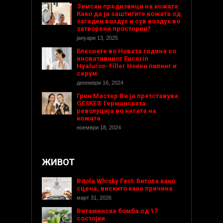
Зимски предизвици на кожата:
Како да ја заштитите кожата од
загаден воздух и сув воздух во
затворени простории?
јануари 13, 2025
Блеснете во Новата година со
иновативниот Eucerin
Hyaluron-Filler Ноќен пилинг и
серум
декември 16, 2024
Грин Мастер Ви ја претставува
GESKE® Германската
револуција во негата на
кожата
ноември 18, 2024
ЖИВОТ
Bitola Whisky Fest: Битола како
сцена, вискито како причина
март 31, 2026
Витаминска бомба од 17
состојки