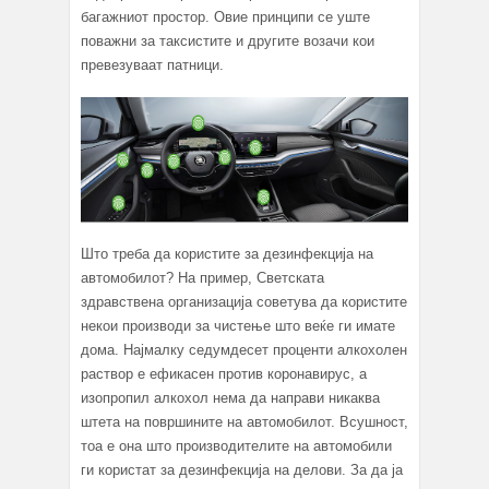
багажниот простор. Овие принципи се уште
поважни за таксистите и другите возачи кои
превезуваат патници.
Што треба да користите за дезинфекција на
автомобилот? На пример, Светската
здравствена организација советува да користите
некои производи за чистење што веќе ги имате
дома. Најмалку седумдесет проценти алкохолен
раствор е ефикасен против коронавирус, а
изопропил алкохол нема да направи никаква
штета на површините на автомобилот. Всушност,
тоа е она што производителите на автомобили
ги користат за дезинфекција на делови. За да ја