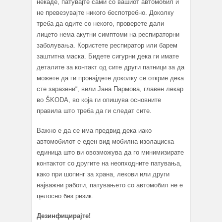
некаде, патувајте сами со вашиот автомобил и
не превезувајте никого беспотребно. Доколку
треба да одите со некого, проверете дали
лицето нема акутни симптоми на респираторни
заболувања. Користете респиратор или барем
заштитна маска. Бидете сигурни дека ги имате
деталите за контакт од сите други патници за да
можете да ги пронајдете доколку се открие дека
сте заразени“, вели Јана Пармова, главен лекар
во ŠKODA, во која ги опишува основните
правила што треба да ги следат сите.
Важно е да се има предвид дека иако
автомобилот е еден вид мобилна изолациска
единица што ви овозможува да го минимизирате
контактот со другите на неопходните патувања,
како при шопинг за храна, лекови или други
најважни работи, патувањето со автомобил не е
целосно без ризик.
Дезинфицирајте!