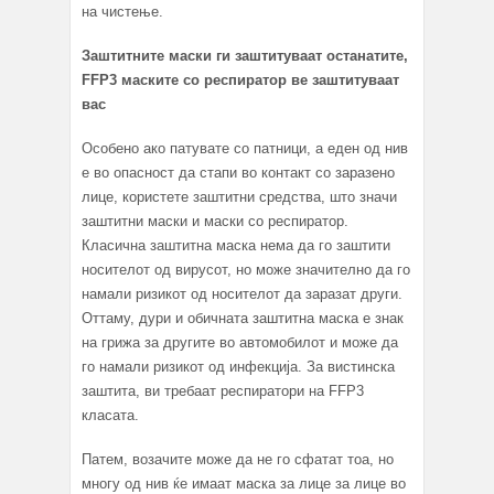
на чистење.
Заштитните маски ги заштитуваат останатите,
FFP3 маските со респиратор ве заштитуваат
вас
Особено ако патувате со патници, а еден од нив
е во опасност да стапи во контакт со заразено
лице, користете заштитни средства, што значи
заштитни маски и маски со респиратор.
Класична заштитна маска нема да го заштити
носителот од вирусот, но може значително да го
намали ризикот од носителот да заразат други.
Оттаму, дури и обичната заштитна маска е знак
на грижа за другите во автомобилот и може да
го намали ризикот од инфекција. За вистинска
заштита, ви требаат респиратори на FFP3
класата.
Патем, возачите може да не го сфатат тоа, но
многу од нив ќе имаат маска за лице за лице во