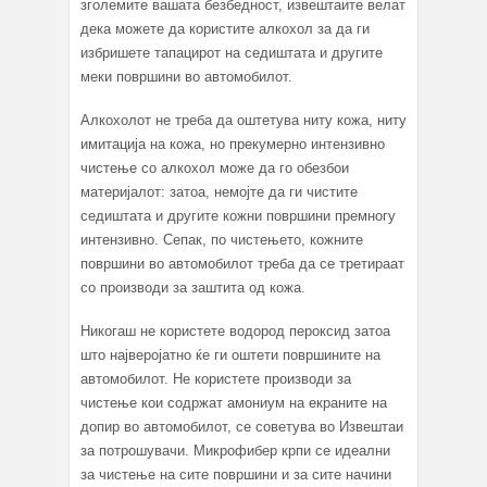
зголемите вашата безбедност, извештаите велат
дека можете да користите алкохол за да ги
избришете тапацирот на седиштата и другите
меки површини во автомобилот.
Алкохолот не треба да оштетува ниту кожа, ниту
имитација на кожа, но прекумерно интензивно
чистење со алкохол може да го обезбои
материјалот: затоа, немојте да ги чистите
седиштата и другите кожни површини премногу
интензивно. Сепак, по чистењето, кожните
површини во автомобилот треба да се третираат
со производи за заштита од кожа.
Никогаш не користете водород пероксид затоа
што најверојатно ќе ги оштети површините на
автомобилот. Не користете производи за
чистење кои содржат амониум на екраните на
допир во автомобилот, се советува во Извештаи
за потрошувачи. Микрофибер крпи се идеални
за чистење на сите површини и за сите начини