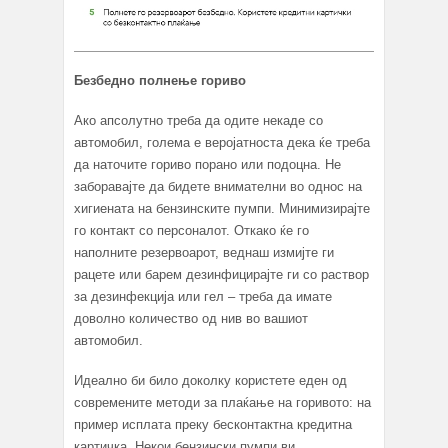
Безбедно полнење гориво
Ако апсолутно треба да одите некаде со
автомобил, голема е веројатноста дека ќе треба
да наточите гориво порано или подоцна. Не
заборавајте да бидете внимателни во однос на
хигиената на бензинските пумпи. Минимизирајте
го контакт со персоналот. Откако ќе го
наполните резервоарот, веднаш измијте ги
рацете или барем дезинфицирајте ги со раствор
за дезинфекција или гел – треба да имате
доволно количество од нив во вашиот
автомобил.
Идеално би било доколку користете еден од
современите методи за плаќање на горивото: на
пример исплата преку бесконтактна кредитна
картичка. Некои бензински пумпи ви