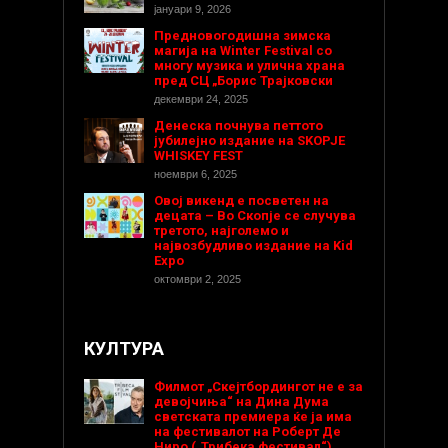
јануари 9, 2026
Предновогодишнa зимска
магија на Winter Festival со
многу музика и улична храна
пред СЦ „Борис Трајковски
декември 24, 2025
Денеска почнува петтото
јубилејно издание на SKOPJE
WHISKEY FEST
ноември 6, 2025
Овој викенд е посветен на
децата – Во Скопје се случува
третото, најголемо и
највозбудливо издание на Kid
Expo
октомври 2, 2025
КУЛТУРА
Филмот „Скејтбордингот не е за
девојчиња“ на Дина Дума
светската премиера ќе ја има
на фестивалот на Роберт Де
Ниро („Трибека фестивал“)