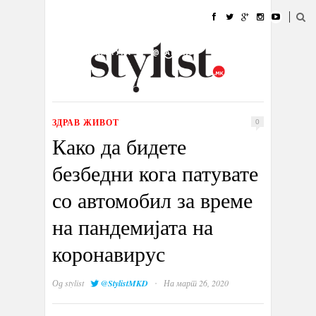
ДОМА
МОДА
СТИЛ
УБАВИНА
ЖИВОТ
КУЛТУРА
@РАБОТА
ГАЛЕРИЈА
ИЗЛОГ
КОНТАКТ
ЗДРАВ ЖИВОТ
0
Како да бидете
безбедни кога патувате
со автомобил за време
на пандемијата на
коронавирус
·
Од
stylist
@StylistMKD
На март 26, 2020