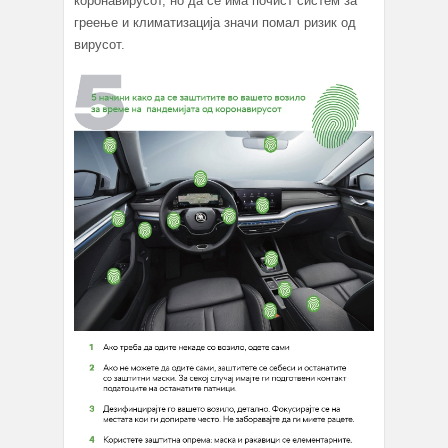
коронавирусот, но да се има почист систем за
греење и климатизација значи помал ризик од
вирусот.