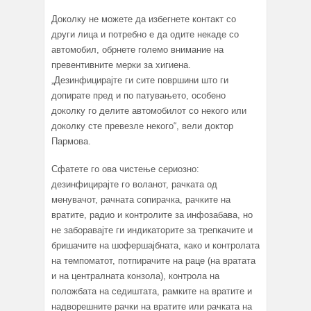
Доколку не можете да избегнете контакт со
други лица и потребно е да одите некаде со
автомобил, обрнете големо внимание на
превентивните мерки за хигиена.
„Дезинфицирајте ги сите површини што ги
допирате пред и по патувањето, особено
доколку го делите автомобилот со некого или
доколку сте превезле некого“, вели доктор
Пармова.
Сфатете го ова чистење сериозно:
дезинфицирајте го воланот, рачката од
менувачот, рачната сопирачка, рачките на
вратите, радио и контролите за инфозабава, но
не заборавајте ги индикаторите за трепкачите и
бришачите на шофершајбната, како и контролата
на темпоматот, потпирачите на раце (на вратата
и на централната конзола), контрола на
положбата на седиштата, рамките на вратите и
надворешните рачки на вратите или рачката на