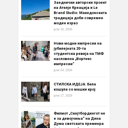
Заеднички авторски проект
на Ателје Креација и Le
Brand Studio: Македонската
традиција доби современ
моден израз
јули 16, 2026
Нови модни импресии на
јубилејната 20-та
студентска ревија на ТМФ
насловена „Вортекс
импресии“
јуни 24, 2026
СТИЛСКА ИДЕЈА: Бела
кошула со машки крој
јуни 17, 2026
Филмот „Скејтбордингот не
е за девојчиња“ на Дина
Дума светската премиера