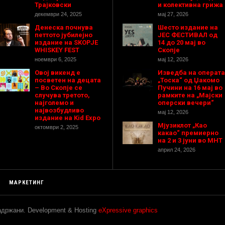
Трајковски
и колективна грижа
декември 24, 2025
мај 27, 2026
Денеска почнува
Шесто издание на
петтото јубилејно
ЈЕС ФЕСТИВАЛ од
издание на SKOPJE
14 до 20 мај во
WHISKEY FEST
Скопје
ноември 6, 2025
мај 12, 2026
Овој викенд е
Изведба на операта
посветен на децата
„Тоска“ од Џакомо
– Во Скопје се
Пучини на 16 мај во
случува третото,
рамките на „Мајски
најголемо и
оперски вечери“
највозбудливо
мај 12, 2026
издание на Kid Expo
Мјузиклот „Као
октомври 2, 2025
какао“ премиерно
на 2 и 3 јуни во МНТ
април 24, 2026
МАРКЕТИНГ
задржани. Development & Hosting
eXpressive graphics