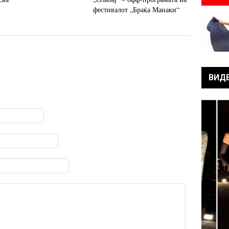
фестивалот „Браќа Манаки“
ВИД