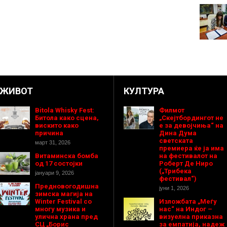
ЖИВОТ
КУЛТУРА
Bitola Whisky Fest:
Филмот
Битола како сцена,
„Скејтбордингот не
вискито како
е за девојчиња“ на
причина
Дина Дума
светската
март 31, 2026
премиера ќе ја има
Витаминска бомба
на фестивалот на
од 17 состојки
Роберт Де Ниро
(„Трибека
јануари 9, 2026
фестивал“)
Предновогодишнa
јуни 1, 2026
зимска магија на
Winter Festival со
Изложбата „Меѓу
многу музика и
нас“ на Индог –
улична храна пред
визуелна приказна
СЦ „Борис
за емпатија, надеж