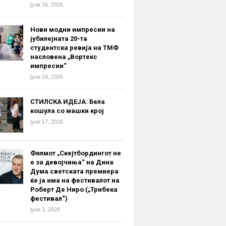
јули 16, 2026
Нови модни импресии на
јубилејната 20-та
студентска ревија на ТМФ
насловена „Вортекс
импресии“
јуни 24, 2026
СТИЛСКА ИДЕЈА: Бела
кошула со машки крој
јуни 17, 2026
Филмот „Скејтбордингот не
е за девојчиња“ на Дина
Дума светската премиера
ќе ја има на фестивалот на
Роберт Де Ниро („Трибека
фестивал“)
јуни 1, 2026