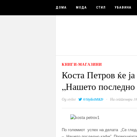
ДОМА
МОДА
СТИЛ
УБАВИНА
КНИГИ-МАГАЗИНИ
Коста Петров ќе ја
„Нашето последно
·
Од
stylist
@StylistMKD
На септември 18
По големиот успех на делата „Се гледа
– „Нашето последно кафе”. Промоцијата