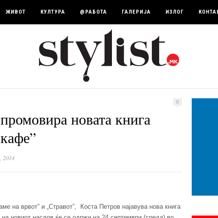
ЖИВОТ
КУЛТУРА
@РАБОТА
ГАЛЕРИЈА
ИЗЛОГ
КОНТА
0
 промовира новата книга
 кафе”
, 2014
ме на врвот” и „Стравот”, Коста Петров најавува нова книга
 на новиот наслов ќе се одржи на 24 септември (среда) во