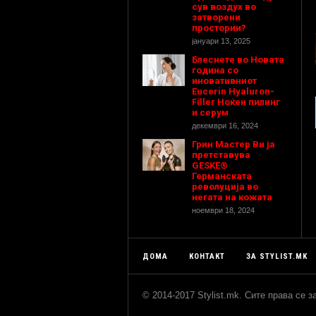
сув воздух во
затворени
простории?
јануари 13, 2025
Блеснете во Новата
година со
иновативниот
Eucerin Hyaluron-
Filler Ноќен пилинг
и серум
декември 16, 2024
Грин Мастер Ви ја
претставува
GESKE®
Германската
револуција во
негата на кожата
ноември 18, 2024
ДОМА
КОНТАКТ
ЗА STYLIST.MK
© 2014-2017 Stylist.mk. Сите права се 