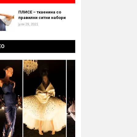
ПЛИСЕ – ткаенина со
правилни ситни набори
јули 29, 2021
ЕО