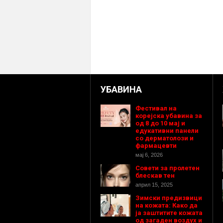
УБАВИНА
Фестивал на
корејска убавина за
од 8 до 10 мај и
едукативни панели
со дерматолози и
фармацевти
мај 6, 2026
Совети за пролетен
блескав тен
април 15, 2025
Зимски предизвици
на кожата: Како да
ја заштитите кожата
од загаден воздух и