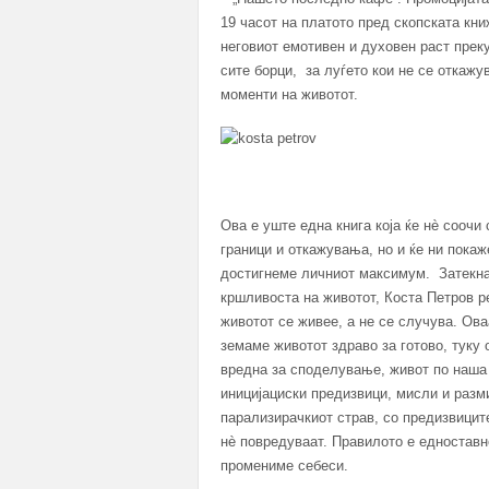
19 часот на платото пред скопската кни
неговиот емотивен и духовен раст прек
сите борци, за луѓето кои не се откажув
моменти на животот.
Ова е уште една книга која ќе нè соочи
граници и откажувања, но и ќе ни покаж
достигнеме личниот максимум. Затекнат
кршливоста на животот, Коста Петров р
животот се живее, а не се случува. Ова
земаме животот здраво за готово, туку
вредна за споделување, живот по наша 
иницијациски предизвици, мисли и разм
парализирачкиот страв, со предизвиците
нè повредуваат. Правилото е едноставн
промениме себеси.