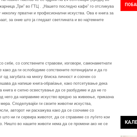
ПОБА
жарница „Три” во ГТЦ . „Нашето последно кафе” го отсликува
у неколку прватни и професионални искуства. Ова е книга за
аат, за оние што ја гледаат светлината и во најтемните
 со себе, со сопствените стравови, изговори, самонаметнати
е како да ги ослободиме сопствените потенцијали и да го
 од загубата на многу блиска личност и соочен со
ешава да напише книга-обраќање, како потсетување дека
а книга е силно освестување да се разбудиме и да не го
 од него да направиме искуство вредно за живеење, приказна
мера. Споделувајќи ги своите животни искуства,
исли, авторот ни раскажува како да се соочиме со
 што ни ги сервира животот, да се справиме со луѓето кои
КАЛ
о. Ништо во нашите животи нема да се промени ако не се