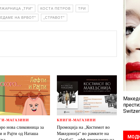
ИЖАРНИЦА „ТРИ"
КОСТА ПЕТРОВ
ТРИ
ЛЕДАМЕ НА ВРВОТ"
„СТРАВОТ"
Македо
прести
Switzer
ГИ-МАГАЗИНИ
КНИГИ-МАГАЗИНИ
оро нова сликовница за
Промоција на „Костимот во
и и Рајти од Наташа
Македонија“ во рамките на
МОДН
ска
„Олабај“ – офф-програмата на