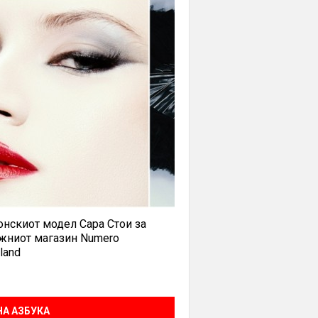
нскиот модел Сара Стои за
жниот магазин Numero
land
А АЗБУКА