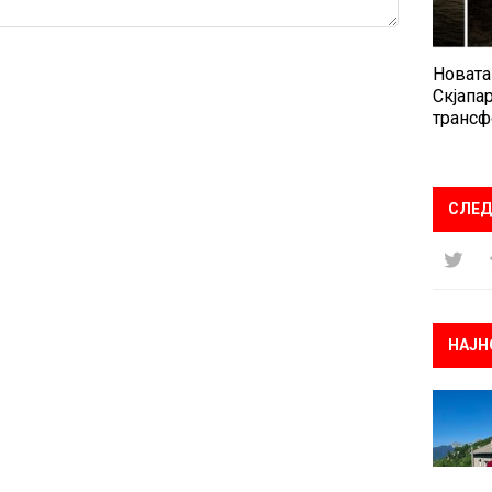
Новата
Скјапар
трансф
СЛЕД
НАЈН