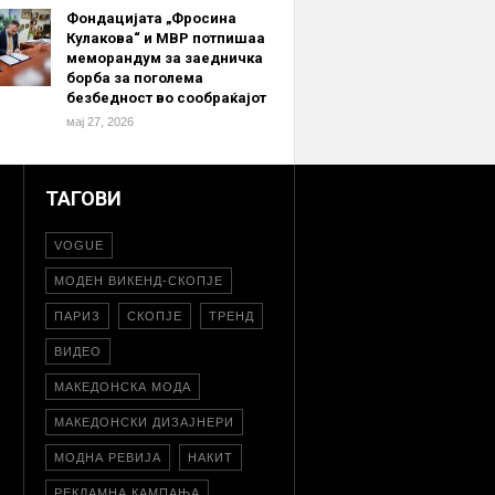
Фондацијата „Фросина
Кулакова“ и МВР потпишаа
меморандум за заедничка
борба за поголема
безбедност во сообраќајот
мај 27, 2026
ТАГОВИ
VOGUE
МОДЕН ВИКЕНД-СКОПЈЕ
ПАРИЗ
СКОПЈЕ
ТРЕНД
ВИДЕО
МАКЕДОНСКА МОДА
МАКЕДОНСКИ ДИЗАЈНЕРИ
МОДНА РЕВИЈА
НАКИТ
РЕКЛАМНА КАМПАЊА