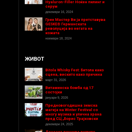
Hyaluron-Filler Ноќен пилинг и
серум
декември 16, 2024
Грин Мастер Ви ја претставува
GESKE® Германската
револуција во негата на
кожата
ноември 18, 2024
ЖИВОТ
Bitola Whisky Fest: Битола како
сцена, вискито како причина
март 31, 2026
Витаминска бомба од 17
состојки
јануари 9, 2026
Предновогодишнa зимска
магија на Winter Festival со
многу музика и улична храна
пред СЦ „Борис Трајковски
декември 24, 2025
Денеска почнува петтото