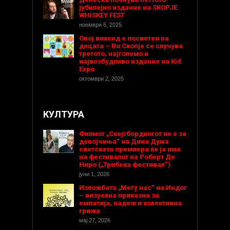
јубилејно издание на SKOPJE
WHISKEY FEST
ноември 6, 2025
Овој викенд е посветен на
децата – Во Скопје се случува
третото, најголемо и
највозбудливо издание на Kid
Expo
октомври 2, 2025
КУЛТУРА
Филмот „Скејтбордингот не е за
девојчиња“ на Дина Дума
светската премиера ќе ја има
на фестивалот на Роберт Де
Ниро („Трибека фестивал“)
јуни 1, 2026
Изложбата „Меѓу нас“ на Индог
– визуелна приказна за
емпатија, надеж и колективна
грижа
мај 27, 2026