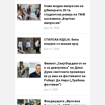
Нови модни импресии на
јубилејната 20-та
студентска ревија на ТМФ
насловена „Вортекс
импресии“
јуни 24, 2026
СТИЛСКА ИДЕЈА: Бела
кошула со машки крој
јуни 17, 2026
Филмот „Скејтбордингот не
е за девојчиња“ на Дина
Дума светската премиера
ќе ја има на фестивалот на
Роберт Де Ниро („Трибека
фестивал“)
јуни 1, 2026
Фондацијата „Фросина