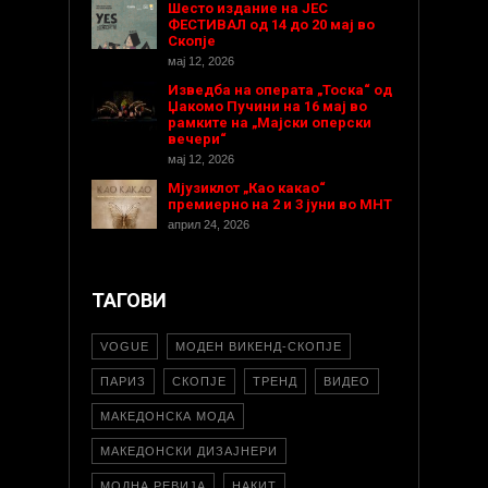
Шесто издание на ЈЕС
ФЕСТИВАЛ од 14 до 20 мај во
Скопје
мај 12, 2026
Изведба на операта „Тоска“ од
Џакомо Пучини на 16 мај во
рамките на „Мајски оперски
вечери“
мај 12, 2026
Мјузиклот „Као какао“
премиерно на 2 и 3 јуни во МНТ
април 24, 2026
ТАГОВИ
VOGUE
МОДЕН ВИКЕНД-СКОПЈЕ
ПАРИЗ
СКОПЈЕ
ТРЕНД
ВИДЕО
МАКЕДОНСКА МОДА
МАКЕДОНСКИ ДИЗАЈНЕРИ
МОДНА РЕВИЈА
НАКИТ