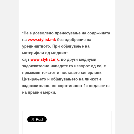
*Не е дозволено пренесување на содржината
на
www.stylist.mk
без одобрение на
уредништвото. При објавување на
материјали од модниот
сајт
www.stylist.mk
, во други медиуми
задолжително наведете го изворот од кој е
преземен текстот и поставете хиперлинк.
Цитирањето и објавувањето на линкот е
задолжително, во спротивност ќе подлежите
на правни мерки.