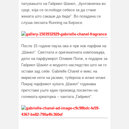
патувањето на Габриел Шанел, „бунтовничка во
срце, која се ослободи себеси за да стане
жената што сакаше да биде“. Во позадина се
слуша песната Running на Бијонсе.
После 15 години пауза ова е прв нов парфем на
„Шанел“. Светлата и оригиналната композиција,
дело на парфумерот Оливие Полж, е подарок за
Габриел Шанел и модното наследство што ни го
остави зад себе. Gabrielle Chanel е микс на
мирисни ноти на јасмин, тубероза и иланг-иланг.
Покрај парфемот куќата „Шанел“ годинава
претстави уште еден производ посветен на
големата креаторка – чантата „Габриел“.