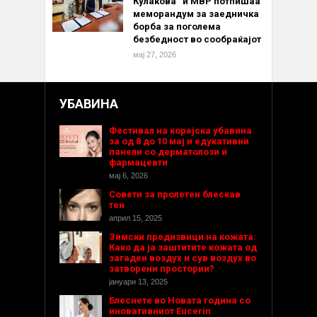
Кулакова“ и МВР потпишаа
меморандум за заедничка
борба за поголема
безбедност во сообраќајот
мај 27, 2026
УБАВИНА
Фестивал на корејска убавина
за од 8 до 10 мај и едукативни
панели со дерматолози и
фармацевти
мај 6, 2026
Совети за пролетен блескав
тен
април 15, 2025
Зимски предизвици на кожата:
Како да ја заштитите кожата од
загаден воздух и сув воздух во
затворени простории?
јануари 13, 2025
Блеснете во Новата година со
иновативниот Eucerin