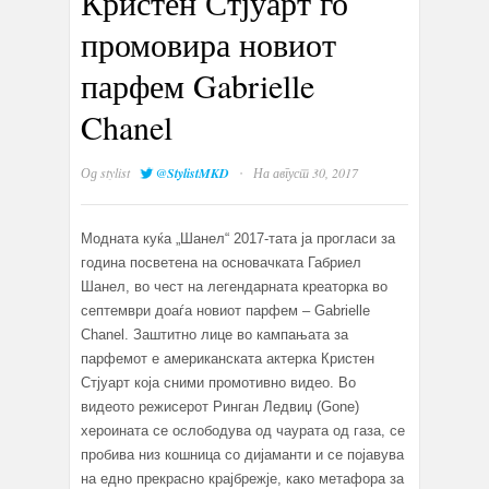
Кристен Стјуарт го
промовира новиот
парфем Gabrielle
Chanel
·
Од
stylist
@StylistMKD
На август 30, 2017
Модната куќа „Шанел“ 2017-тата ја прогласи за
година посветена на основачката Габриел
Шанел, во чест на легендарната креаторка во
септември доаѓа новиот парфем – Gabrielle
Chanel. Заштитно лице во кампањата за
парфемот е американската актерка Кристен
Стјуарт која сними промотивно видео. Во
видеото режисерот Ринган Ледвиџ (Gone)
хероината се ослободува од чаурата од газа, се
пробива низ кошница со дијаманти и се појавува
на едно прекрасно крајбрежје, како метафора за