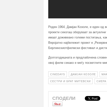
Роден 1964, Дамјан Козоле, е еден од 
проекти секогаш зборуваат за актуелни
имаат доживеано големи постигања, как
Веројатно најбележит проект е „Резервн
Берлинскиотфилмски фестивал и дистиб
Долгогодишната и продлабочена словен
овој филм секако е меѓу посветлите миг
CINEDAYS
ДАМЈАН КОЗОЛЕ
МА
СЕСТРИ И БРАТ МИТЕВСКИ
СИЕРА
СПОДЕЛИ