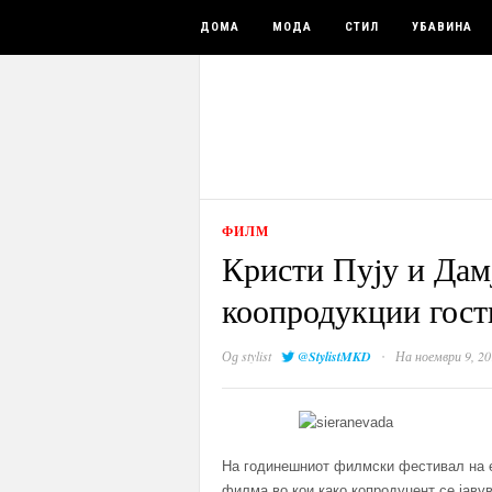
ДОМА
МОДА
СТИЛ
УБАВИНА
ФИЛМ
Кристи Пуjу и Дам
коопродукции гост
·
Од
stylist
@StylistMKD
На ноември 9, 20
На годинешниот филмски фестивал на е
филма во кои како копродуцент се јавув