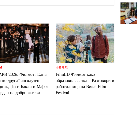
М
ФИЛМ
РИ 2026: Филмот „Една
FilmED Филмот како
а по друга“ апсолутен
образовна алатка – Разговори и
дник, Џеси Бакли и Мајкл
работилница на Beach Film
ордан најдобри актери
Festival