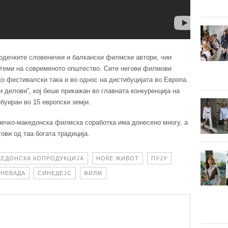
водечките словенечки и балкански филмски автори, чии
 теми на современото општество. Сите негови филмови
о фестивалски така и во однос на дистибуцијата во Европа.
и делови”, кој беше прикажан во главната конкуренција на
уиран во 15 европски земји.
ечко-македонска филмска соработка има донесено многу, а
ови од таа богата традиција.
КЕДОНСКА КОПРОДУКЦИЈА
НОЌЕ ЖИВОТ
ПУЈУ
 НЕВАДА
СИНЕДЕЈС
ФИЛМ