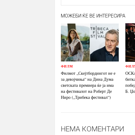
МОЖЕБИ ЌЕ ВЕ ИНТЕРЕСИРА
ФИЛМ
ФИЛ
Филмот „Скејтбордингот не е
ОСКА
за девојчиња“ на Дина Дума
битк
светската премиера ќе ја има
побе
на фестивалот на Роберт Де
Б. Џ
Ниро („Трибека фестивал“)
НЕМА КОМЕНТАРИ