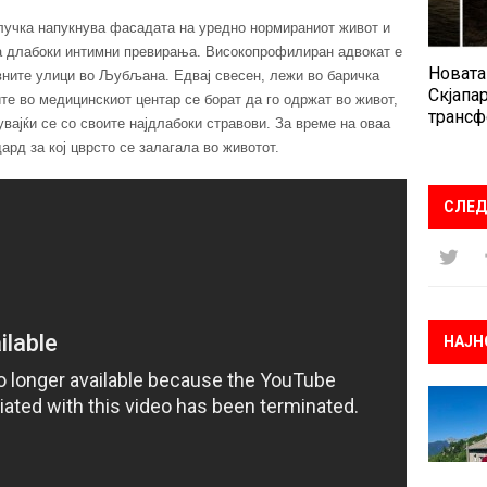
случка напукнува фасадата на уредно нормираниот живот и
на длабоки интимни превирања. Високопрофилиран адвокат е
Новата
авните улици во Љубљана. Едвај свесен, лежи во баричка
Скјапар
те во медицинскиот центар се борат да го одржат во живот,
трансф
увајќи се со своите најдлабоки стравови. За време на оваа
ард за кој цврсто се залагала во животот.
СЛЕД
НАЈН