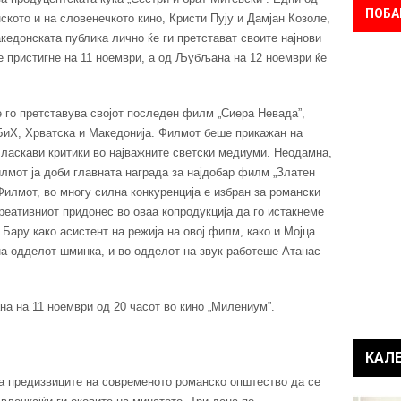
ПОБА
кото и на словенечкото кино, Кристи Пују и Дамјан Козоле,
кедонската публика лично ќе ги претстават своите најнови
е пристигне на 11 ноември, а од Љубљана на 12 ноември ќе
е го претставува својот последен филм „Сиера Невада”,
 БиХ, Хрватска и Македонија. Филмот беше прикажан на
ласкави критики во најважните светски медиуми. Неодамна,
лмот ја доби главната награда за најдобар филм „Златен
 Филмот, во многу силна конкуренција е избран за романски
реативниот придонес во оваа копродукција да го истакнеме
Бару како асистент на режија на овој филм, како и Мојца
а одделот шминка, и во одделот на звук работеше Атанас
на на 11 ноември од 20 часот во кино „Милениум”.
КАЛ
ва предизвиците на современото романско општество да се