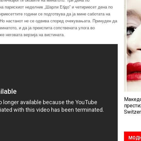
влечкајќи ги оковите на минатото. Три дена по
на парискиот неделник „Шарли Ебдо” и четириесет дена по
тириесеттите години се подготвува да ја мине саботата на
. Но настанот не се одвива според очекувањата. Принуден да
минатото, и да ја преиспита сопствената улога во
же неговата верзија на вистината.
Македо
прести
Switzer
МОДН