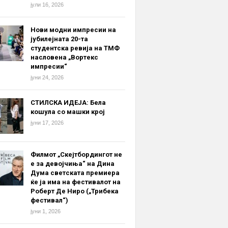
јули 16, 2026
Нови модни импресии на
јубилејната 20-та
студентска ревија на ТМФ
насловена „Вортекс
импресии“
јуни 24, 2026
СТИЛСКА ИДЕЈА: Бела
кошула со машки крој
јуни 17, 2026
Филмот „Скејтбордингот не
е за девојчиња“ на Дина
Дума светската премиера
ќе ја има на фестивалот на
Роберт Де Ниро („Трибека
фестивал“)
јуни 1, 2026