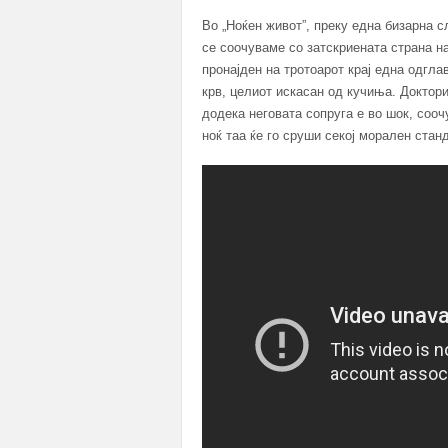
Во „Ноќен живот”, преку една бизарна 
се соочуваме со затскриената страна 
пронајден на тротоарот крај една одгл
крв, целиот искасан од кучиња. Доктори
додека неговата сопруга е во шок, сооч
ноќ таа ќе го сруши секој морален станд