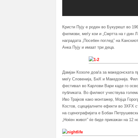
Кристи Пују е роден во Букурешт во 19
филмови, меѓу кои и „Смртта на г-дин Ла
наградата „Посебен поглед” на Кански
Анка Пују и имаат три деца.
Дамјан Козоле доаѓа за македонската п
меѓу Словенија, БиХ и Македонија. Фил
фестивал во Карлови Вари каде го осво
публиката. Во филмот учествува голема
Иво Трајков како монтажер, Мојца Горо
Костов, сцецијалните ефекти во 3XFX с
на сценографијата е Бобан Петрушевски
„Ноќен живот” ќе биде прикажан на 12 н