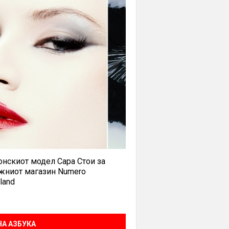
нскиот модел Сара Стои за
жниот магазин Numero
land
А АЗБУКА