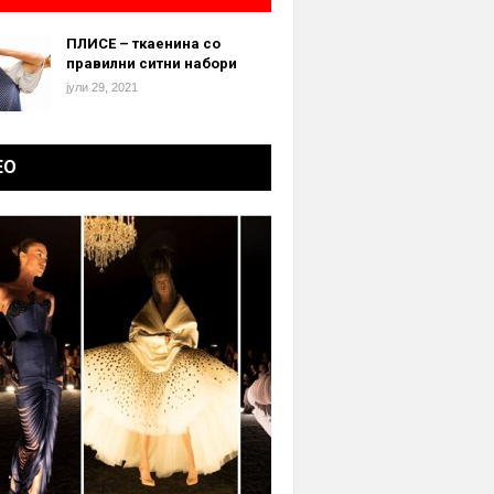
ПЛИСЕ – ткаенина со
правилни ситни набори
јули 29, 2021
ЕО