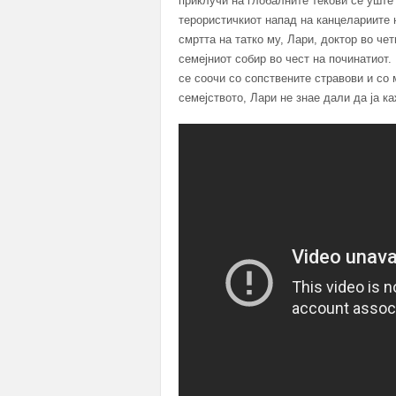
приклучи на глобалните текови сè уште 
терористичкиот напад на канцелариите 
смртта на татко му, Лари, доктор во че
семејниот собир во чест на починатиот
се соочи со сопствените стравови и со 
семејството, Лари не знае дали да ја ка