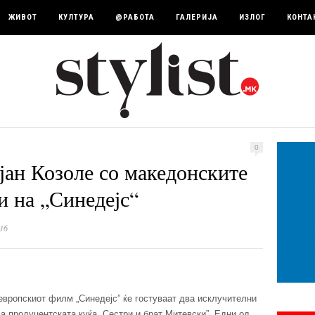
ЖИВОТ
КУЛТУРА
@РАБОТА
ГАЛЕРИЈА
ИЗЛОГ
КОНТА
0
јан Козоле со македонските
и на „Синедејс“
16
вропскиот филм „Синедејс” ќе гостуваат два исклучителни
а продуцентската куќа „Сестри и брат Митевски”. Едни од