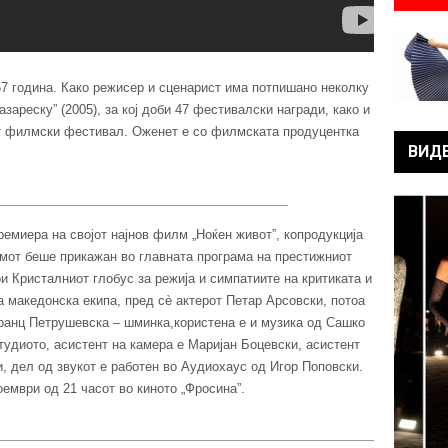
67 година. Како режисер и сценарист има потпишано неколку
зареску” (2005), за кој доби 47 фестивалски награди, како и
от филмски фестивал. Оженет е со филмската продуцентка
ВИД
ремиера на својот најнов филм „Ноќен живот”, копродукција
мот беше прикажан во главната програма на престижниот
и Кристалниот глобус за режија и симпатиите на критиката и
 македонска екипа, пред сè актерот Петар Арсовски, потоа
гранц Петрушевска – шминка,користена е и музика од Сашко
тудиото, асистент на камера е Маријан Боцевски, асистент
, дел од звукот е работен во Аудиохаус од Игор Поповски.
оември од 21 часот во киното „Фросина”.