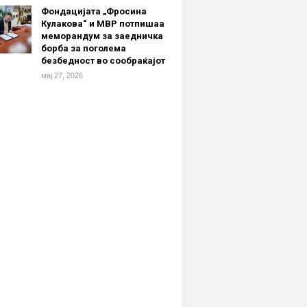
Фондацијата „Фросина
Кулакова“ и МВР потпишаа
меморандум за заедничка
борба за поголема
безбедност во сообраќајот
мај 27, 2026