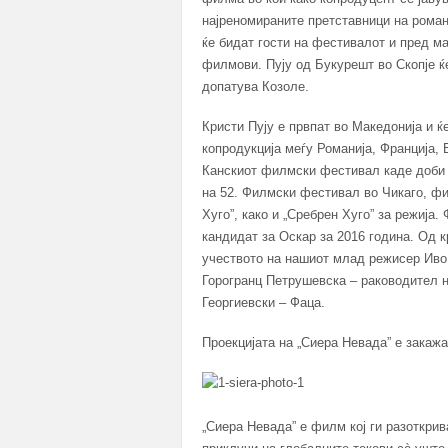
најреномираните претставници на романс
ќе бидат гости на фестивалот и пред ма
филмови. Пују од Букурешт во Скопје ќ
допатува Козоле.
Кристи Пују е првпат во Македонија и ќ
копродукција меѓу Романија, Франција,
Канскиот филмски фестивал каде доби 
на 52. Филмски фестивал во Чикаго, фи
Хуго”, како и „Сребрен Хуго” за режија.
кандидат за Оскар за 2016 година. Од к
учеството на нашиот млад режисер Иво 
Горогранц Петрушевска – раководител н
Георгиевски – Фаца.
Проекцијата на „Сиера Невада” е закажа
„Сиера Невада” е филм кој ги разоткри